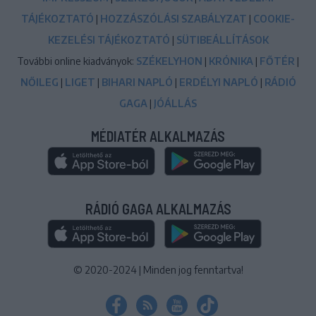
TÁJÉKOZTATÓ
|
HOZZÁSZÓLÁSI SZABÁLYZAT
|
COOKIE-
KEZELÉSI TÁJÉKOZTATÓ
|
SÜTIBEÁLLÍTÁSOK
További online kiadványok:
SZÉKELYHON
|
KRÓNIKA
|
FŐTÉR
|
NŐILEG
|
LIGET
|
BIHARI NAPLÓ
|
ERDÉLYI NAPLÓ
|
RÁDIÓ
GAGA
|
JÓÁLLÁS
MÉDIATÉR ALKALMAZÁS
RÁDIÓ GAGA ALKALMAZÁS
© 2020-2024
|
Minden jog fenntartva!