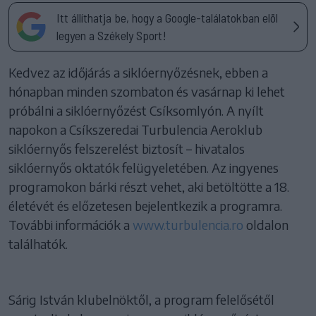
Itt állíthatja be, hogy a Google-találatokban elöl
legyen a Székely Sport!
Kedvez az időjárás a siklóernyőzésnek, ebben a
hónapban minden szombaton és vasárnap ki lehet
próbálni a siklóernyőzést Csíksomlyón. A nyílt
napokon a Csíkszeredai Turbulencia Aeroklub
siklóernyős felszerelést biztosít – hivatalos
siklóernyős oktatók felügyeletében. Az ingyenes
programokon bárki részt vehet, aki betöltötte a 18.
életévét és előzetesen bejelentkezik a programra.
További információk a
www.turbulencia.ro
oldalon
találhatók.
Sárig István klubelnöktől, a program felelősétől