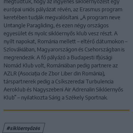
megtudtuk, hogy az ingyenes siklóernyőzést egy
európai uniós pályázat révén, az Erasmus program
keretében tudják megvalósítani. „A program neve
Untangle Paragliding, és ezen négy országos
egyesület és nyolc siklóernyős klub vesz részt. A
nyílt napokat, Románia mellett – eltérő dátumokon –
Szlovákiában, Magyarországon és Csehországban is
megrendezik. A fő pályázó a Budapesti Ifjúsági
Nomád Klub volt, Romániában pedig partnere az
AZLR (Asociația de Zbor Liber din România),
társpartnerek pedig a Csíkszeredai Turbulencia
Aeroklub és Nagyszebeni Air Adrenalin Siklóernyős
Klub” – nyilatkozta Sárig a Székely Sportnak.
#siklóernyőzés