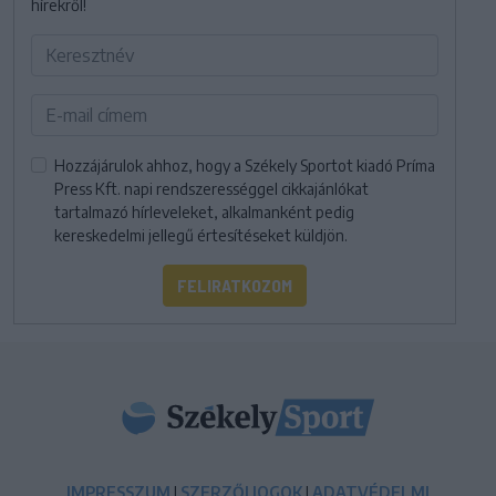
hírekről!
Hozzájárulok ahhoz, hogy a Székely Sportot kiadó Príma
Press Kft. napi rendszerességgel cikkajánlókat
tartalmazó hírleveleket, alkalmanként pedig
kereskedelmi jellegű értesítéseket küldjön.
FELIRATKOZOM
IMPRESSZUM
|
SZERZŐI JOGOK
|
ADATVÉDELMI