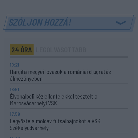
SZÓLJON HOZZÁ!
24 ÓRA
LEGOLVASOTTABB
19:21
Hargita megyei lovasok a romániai díjugratás
élmezőnyében
18:51
Élvonalbeli kéziellenfelekkel tesztelt a
Marosvásárhelyi VSK
17:59
Legyőzte a moldáv futsalbajnokot a VSK
Székelyudvarhely