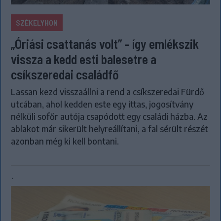
SZÉKELYHON
„Óriási csattanás volt” – így emlékszik
vissza a kedd esti balesetre a
csíkszeredai családfő
Lassan kezd visszaállni a rend a csíkszeredai Fürdő
utcában, ahol kedden este egy ittas, jogosítvány
nélküli sofőr autója csapódott egy családi házba. Az
ablakot már sikerült helyreállítani, a fal sérült részét
azonban még ki kell bontani.
`