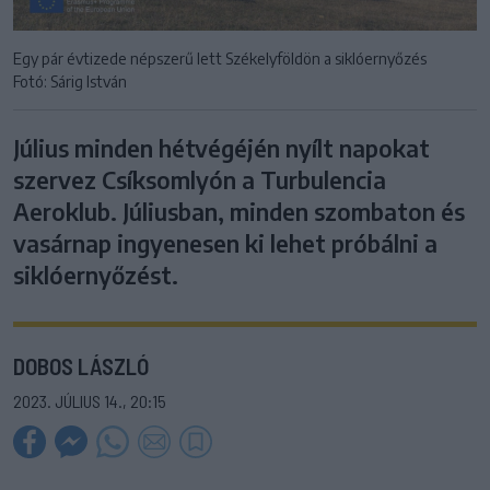
Egy pár évtizede népszerű lett Székelyföldön a siklóernyőzés
Fotó: Sárig István
Július minden hétvégéjén nyílt napokat
szervez Csíksomlyón a Turbulencia
Aeroklub. Júliusban, minden szombaton és
vasárnap ingyenesen ki lehet próbálni a
siklóernyőzést.
DOBOS LÁSZLÓ
2023. JÚLIUS 14., 20:15