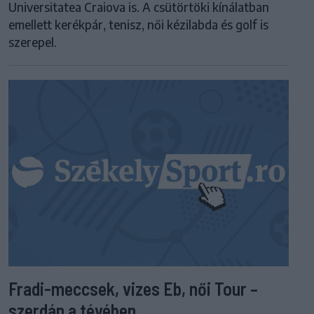
Universitatea Craiova is. A csütörtöki kínálatban
emellett kerékpár, tenisz, női kézilabda és golf is
szerepel.
Fradi-meccsek, vizes Eb, női Tour –
szerdán a tévében