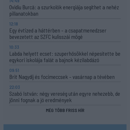
14:49
Ovidiu Burcă: a szurkolók energiája segíthet a nehéz
pillanatokban
12:18
Egy évtized a háttérben – a csapatmenedzser
bevezetett az SZFC kulisszái mögé
10:33
Labda helyett ecset: szuperhősökkel népesítette be
egykori iskolája falát a bajnok kézilabdázó
09:51
Brit Nagydíj és focimeccsek – vasárnap a tévében
22:03
Szabó István: négy vereség után egyre nehezebb, de
jönni fognak a jó eredmények
MÉG TÖBB FRISS HÍR