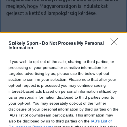
meglepő, hogy Magyarországon is indulatokat
gerjeszt a kettős állampolgárság kérdése.
Székely Sport -
Do Not Process My Personal
Information
If you wish to opt-out of the sale, sharing to third parties, or
processing of your personal or sensitive information for
targeted advertising by us, please use the below opt-out
section to confirm your selection. Please note that after your
opt-out request is processed you may continue seeing
interest-based ads based on personal information utilized by
us or personal information disclosed to third parties prior to
your opt-out. You may separately opt-out of the further
FŐTÉR
disclosure of your personal information by third parties on the
IAB’s list of downstream participants. This information may
Már csak 4-5 napig működhet a jelenlegi
also be disclosed by us to third parties on the
IAB’s List of
Downstream Participants
that may further disclose it to other