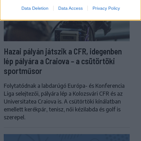
Data Deletion
Data Access
Privacy Policy
Hazai pályán játszik a CFR, idegenben
lép pályára a Craiova – a csütörtöki
sportműsor
Folytatódnak a labdarúgó Európa- és Konferencia
Liga selejtezői, pályára lép a Kolozsvári CFR és az
Universitatea Craiova is. A csütörtöki kínálatban
emellett kerékpár, tenisz, női kézilabda és golf is
szerepel.