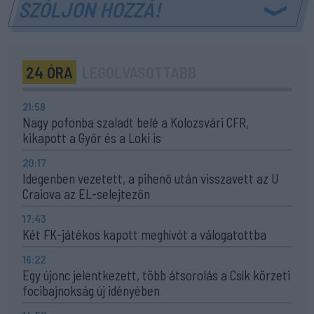
SZÓLJON HOZZÁ!
24 ÓRA
LEGOLVASOTTABB
21:58
Nagy pofonba szaladt belé a Kolozsvári CFR,
kikapott a Győr és a Loki is
20:17
Idegenben vezetett, a pihenő után visszavett az U
Craiova az EL-selejtezőn
17:43
Két FK-játékos kapott meghívót a válogatottba
16:22
Egy újonc jelentkezett, több átsorolás a Csík körzeti
focibajnokság új idényében