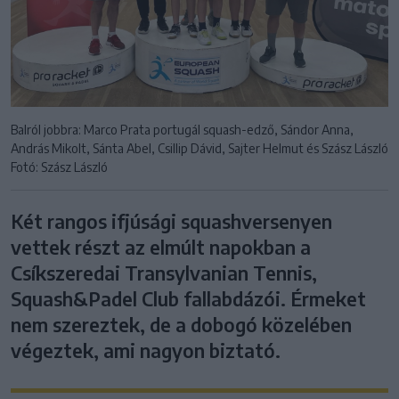
Balról jobbra: Marco Prata portugál squash-edző, Sándor Anna,
András Mikolt, Sánta Abel, Csillip Dávid, Sajter Helmut és Szász László
Fotó: Szász László
Két rangos ifjúsági squashversenyen
vettek részt az elmúlt napokban a
Csíkszeredai Transylvanian Tennis,
Squash&Padel Club fallabdázói. Érmeket
nem szereztek, de a dobogó közelében
végeztek, ami nagyon biztató.