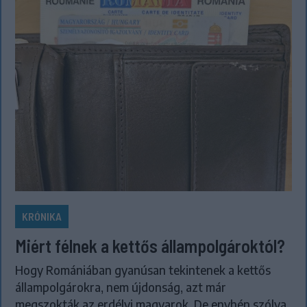
KRÓNIKA
Miért félnek a kettős állampolgároktól?
Hogy Romániában gyanúsan tekintenek a kettős
állampolgárokra, nem újdonság, azt már
megszokták az erdélyi magyarok. De enyhén szólva