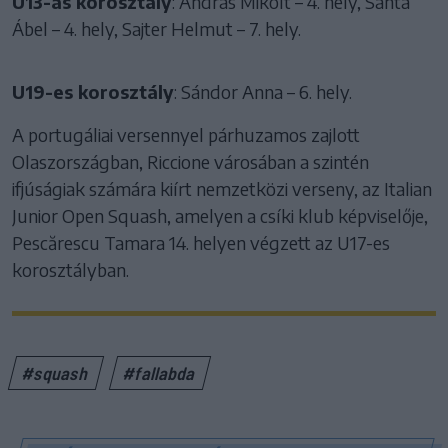
U13-as korosztály
: András Mikolt – 4. hely, Sánta
Ábel – 4. hely, Sajter Helmut – 7. hely.
U19-es korosztály
: Sándor Anna – 6. hely.
A portugáliai versennyel párhuzamos zajlott
Olaszországban, Riccione városában a szintén
ifjúságiak számára kiírt nemzetközi verseny, az Italian
Junior Open Squash, amelyen a csíki klub képviselője,
Pescărescu Tamara 14. helyen végzett az U17-es
korosztályban.
#squash
#fallabda