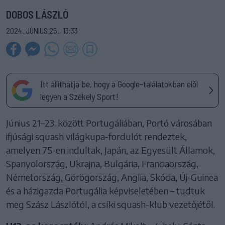
DOBOS LÁSZLÓ
2024. JÚNIUS 25., 13:33
Itt állíthatja be, hogy a Google-találatokban elöl
legyen a Székely Sport!
Június 21–23. között Portugáliában, Portó városában
ifjúsági squash világkupa-fordulót rendeztek,
amelyen 75-en indultak, Japán, az Egyesült Államok,
Spanyolország, Ukrajna, Bulgária, Franciaország,
Németország, Görögország, Anglia, Skócia, Új-Guinea
és a házigazda Portugália képviseletében – tudtuk
meg Szász Lászlótól, a csíki squash-klub vezetőjétől.