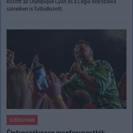
között az Olympique Lyon és a Legia Warszawa
színeiben is futballozott.
SZÉKELYHON
Életveszélyesen megfenyegették