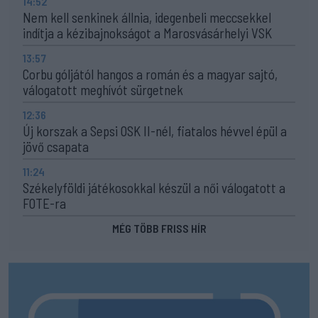
14:52
Nem kell senkinek állnia, idegenbeli meccsekkel
indítja a kézibajnokságot a Marosvásárhelyi VSK
13:57
Corbu góljától hangos a román és a magyar sajtó,
válogatott meghívót sürgetnek
12:36
Új korszak a Sepsi OSK II-nél, fiatalos hévvel épül a
jövő csapata
11:24
Székelyföldi játékosokkal készül a női válogatott a
FOTE-ra
MÉG TÖBB FRISS HÍR