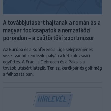
A továbbjutásért hajtanak a román és a
magyar focicsapatok a nemzetközi
porondon – a csütörtöki sportműsor
Az Európa és a Konferencia Liga selejtezőjének
visszavágóit rendezik, pályán a két kolozsvári
együttes. A Fradi, a Debrecen és a Paks is a
továbbjutásért játszik. Tenisz, kerékpár és golf még
a felhozatalban.
HÍRLEVÉL