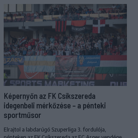
Képernyőn az FK Csíkszereda
idegenbeli mérkőzése – a pénteki
sportműsor
Elrajtol a labdarúgó Szuperliga 3. fordulója,
pénteken az FK Csíkszereda az FC Argeș vendége