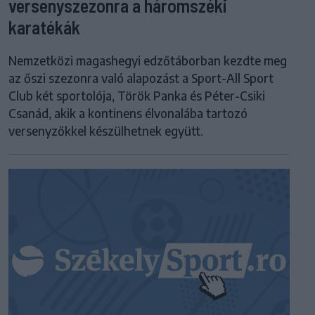
versenyszezonra a háromszéki
karatékák
Nemzetközi magashegyi edzőtáborban kezdte meg
az őszi szezonra való alapozást a Sport-All Sport
Club két sportolója, Török Panka és Péter-Csiki
Csanád, akik a kontinens élvonalába tartozó
versenyzőkkel készülhetnek együtt.