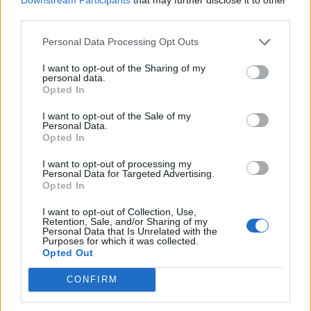
körülmények között a cernavodai
third parties.
atomerőmű
Personal Data Processing Opt Outs
Százszázalékos kamatra adott kölcsönt a
I want to opt-out of the Sharing of my
letartóztatott uzsorás. Akár 40 fok is várható
personal data.
vasárnap a nyugati országrészben.
Opted In
I want to opt-out of the Sale of my
Personal Data.
Opted In
I want to opt-out of processing my
EZ IS ÉRDEKELHETI
Personal Data for Targeted Advertising.
Opted In
I want to opt-out of Collection, Use,
Retention, Sale, and/or Sharing of my
Personal Data that Is Unrelated with the
Purposes for which it was collected.
Opted Out
CONFIRM