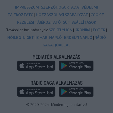
IMPRESSZUM
|
SZERZŐI JOGOK
|
ADATVÉDELMI
TÁJÉKOZTATÓ
|
HOZZÁSZÓLÁSI SZABÁLYZAT
|
COOKIE-
KEZELÉSI TÁJÉKOZTATÓ
|
SÜTIBEÁLLÍTÁSOK
További online kiadványok:
SZÉKELYHON
|
KRÓNIKA
|
FŐTÉR
|
NŐILEG
|
LIGET
|
BIHARI NAPLÓ
|
ERDÉLYI NAPLÓ
|
RÁDIÓ
GAGA
|
JÓÁLLÁS
MÉDIATÉR ALKALMAZÁS
RÁDIÓ GAGA ALKALMAZÁS
© 2020-2024
|
Minden jog fenntartva!