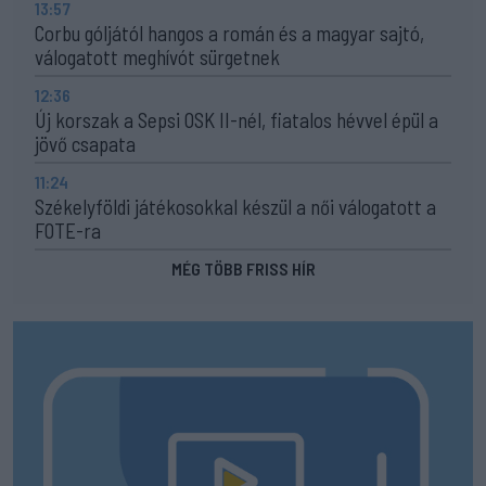
13:57
Corbu góljától hangos a román és a magyar sajtó,
válogatott meghívót sürgetnek
12:36
Új korszak a Sepsi OSK II-nél, fiatalos hévvel épül a
jövő csapata
11:24
Székelyföldi játékosokkal készül a női válogatott a
FOTE-ra
MÉG TÖBB FRISS HÍR