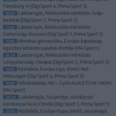
Flensburg-H (Digi Sport 4, Prima Sport 3)
Labdarúgás, felkészülési mérkőzés: Svájc–
16.00
Jordánia (Digi Sport 2, Prima Sport 2)
Labdarúgás, felkészülési mérkőzés:
17.00
Csehország–Koszovó (Digi Sport 1, Prima Sport 1)
Ritmikus gimnasztika, Európa-bajnokság,
17.00
együttes kéziszercsapatok döntője (M4 Sport+)
Labdarúgás, felkészülési mérkőzés:
18.30
Lengyelország–Ukrajna (Digi Sport 2, Prima Sport 2)
Kézilabda, Európa Liga, döntő: Kiel–
19.00
Melsungen (Digi Sport 4, Prima Sport 3)
Női kézilabda, NB I.: Győri Audi ETO KC–NEKA
19.00
(M4 Sport)
Labdarúgás, Szuperliga, osztályozó:
20.30
Konstancai Farul–Chindia (Digi Sport 1, Prima Sport 1)
Kézilabda, Európa-Kupa, döntő, visszavágó:
21.00