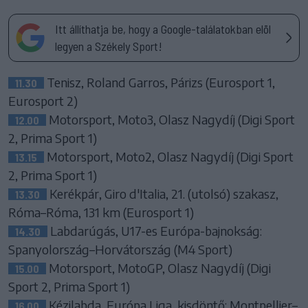
Itt állíthatja be, hogy a Google-találatokban elöl
legyen a Székely Sport!
Tenisz, Roland Garros, Párizs (Eurosport 1,
11.30
Eurosport 2)
Motorsport, Moto3, Olasz Nagydíj (Digi Sport
12.00
2, Prima Sport 1)
Motorsport, Moto2, Olasz Nagydíj (Digi Sport
13.15
2, Prima Sport 1)
Kerékpár, Giro d'Italia, 21. (utolsó) szakasz,
13.30
Róma–Róma, 131 km (Eurosport 1)
Labdarúgás, U17-es Európa-bajnokság:
14.30
Spanyolország–Horvátország (M4 Sport)
Motorsport, MotoGP, Olasz Nagydíj (Digi
15.00
Sport 2, Prima Sport 1)
Kézilabda, Európa Liga, kisdöntő: Montpellier–
16.00