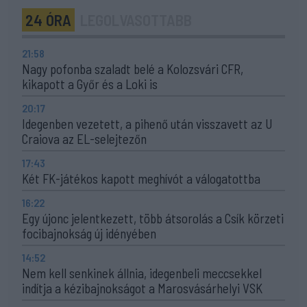
24 ÓRA
LEGOLVASOTTABB
21:58
Nagy pofonba szaladt belé a Kolozsvári CFR,
kikapott a Győr és a Loki is
20:17
Idegenben vezetett, a pihenő után visszavett az U
Craiova az EL-selejtezőn
17:43
Két FK-játékos kapott meghívót a válogatottba
16:22
Egy újonc jelentkezett, több átsorolás a Csík körzeti
focibajnokság új idényében
14:52
Nem kell senkinek állnia, idegenbeli meccsekkel
indítja a kézibajnokságot a Marosvásárhelyi VSK