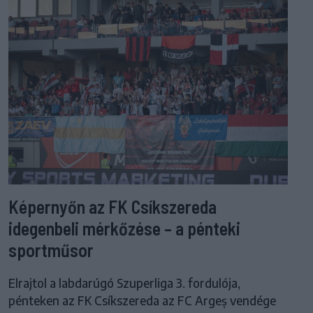
Képernyőn az FK Csíkszereda
idegenbeli mérkőzése – a pénteki
sportműsor
Elrajtol a labdarúgó Szuperliga 3. fordulója,
pénteken az FK Csíkszereda az FC Argeș vendége