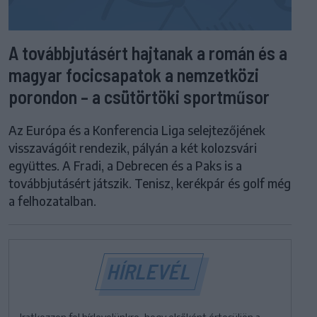
A továbbjutásért hajtanak a román és a
magyar focicsapatok a nemzetközi
porondon – a csütörtöki sportműsor
Az Európa és a Konferencia Liga selejtezőjének
visszavágóit rendezik, pályán a két kolozsvári
együttes. A Fradi, a Debrecen és a Paks is a
továbbjutásért játszik. Tenisz, kerékpár és golf még
a felhozatalban.
HÍRLEVÉL