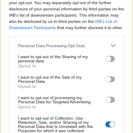
Feszt fesztiválra tervezett koncert lemondását
your opt-out. You may separately opt-out of the further
kiváltó fenyegetés ügyében.
disclosure of your personal information by third parties on the
IAB’s list of downstream participants. This information may
also be disclosed by us to third parties on the
IAB’s List of
Downstream Participants
that may further disclose it to other
third parties.
Personal Data Processing Opt Outs
I want to opt-out of the Sharing of my
personal data.
Opted In
I want to opt-out of the Sale of my
Personal Data.
Opted In
I want to opt-out of processing my
Personal Data for Targeted Advertising.
Opted In
FŐTÉR
I want to opt-out of Collection, Use,
Már csak 4-5 napig működhet a jelenlegi
Retention, Sale, and/or Sharing of my
Personal Data that Is Unrelated with the
körülmények között a cernavodai
Purposes for which it was collected.