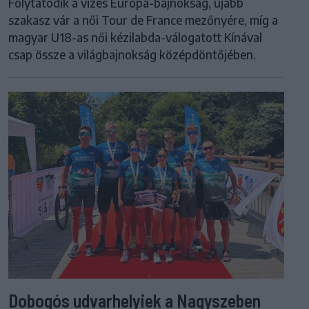
Folytatódik a vizes Európa-bajnokság, újabb
szakasz vár a női Tour de France mezőnyére, míg a
magyar U18-as női kézilabda-válogatott Kínával
csap össze a világbajnokság középdöntőjében.
Dobogós udvarhelyiek a Nagyszeben