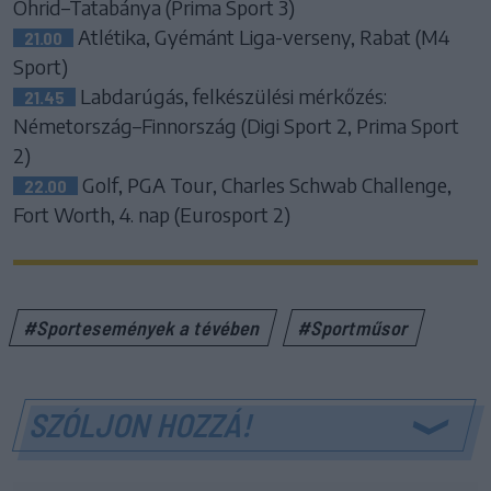
Ohrid–Tatabánya (Prima Sport 3)
Atlétika, Gyémánt Liga-verseny, Rabat (M4
21.00
Sport)
Labdarúgás, felkészülési mérkőzés:
21.45
Németország–Finnország (Digi Sport 2, Prima Sport
2)
Golf, PGA Tour, Charles Schwab Challenge,
22.00
Fort Worth, 4. nap (Eurosport 2)
#Sportesemények a tévében
#Sportműsor
SZÓLJON HOZZÁ!