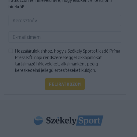
Iratkozzon fel hírlevelünkre, hogy elsőként értesüljön a
hírekről!
Hozzájárulok ahhoz, hogy a Székely Sportot kiadó Príma
Press Kft. napi rendszerességgel cikkajánlókat
tartalmazó hírleveleket, alkalmanként pedig
kereskedelmi jellegű értesítéseket küldjön.
FELIRATKOZOM