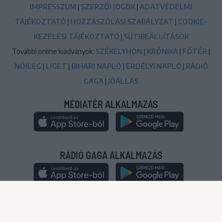
IMPRESSZUM
|
SZERZŐI JOGOK
|
ADATVÉDELMI
TÁJÉKOZTATÓ
|
HOZZÁSZÓLÁSI SZABÁLYZAT
|
COOKIE-
KEZELÉSI TÁJÉKOZTATÓ
|
SÜTIBEÁLLÍTÁSOK
További online kiadványok:
SZÉKELYHON
|
KRÓNIKA
|
FŐTÉR
|
NŐILEG
|
LIGET
|
BIHARI NAPLÓ
|
ERDÉLYI NAPLÓ
|
RÁDIÓ
GAGA
|
JÓÁLLÁS
MÉDIATÉR ALKALMAZÁS
RÁDIÓ GAGA ALKALMAZÁS
© 2020-2024
|
Minden jog fenntartva!