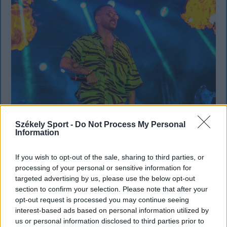
Székely Sport -
Do Not Process My Personal
Information
KRÓNIKA
Büntetőfeljelentést tett Majka ügyvédje
If you wish to opt-out of the sale, sharing to third parties, or
a romániai telefonszámról érkezett
processing of your personal or sensitive information for
targeted advertising by us, please use the below opt-out
fenyegetés miatt
section to confirm your selection. Please note that after your
opt-out request is processed you may continue seeing
Büntetőfeljelentést tett csütörtökön Majka
interest-based ads based on personal information utilized by
romániai jogi képviselője a sepsiszentgyörgyi Sic
us or personal information disclosed to third parties prior to