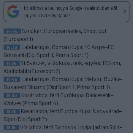
Itt állíthatja be, hogy a Google-találatokban elöl
legyen a Székely Sport!
Sznúker, European series, Shoot out
14.45
(Eurosport1)
Labdarúgás, Román Kupa: FC Argeș–FC
15.30
Botoșani (Digi Sport 1, Prima Sport 1)
Sílövészet, világkupa, nők, egyéni, 12.5 km,
17.05
Kontiolahti (Eurosport2)
Labdarúgás, Román Kupa: Metalul Buzău–
17.45
Bukaresti Dinamo (Digi Sport 1, Prima Sport 1)
Kosárlabda, férfi Eurókupa: Bahcesehir–
18.00
Wolves (Prima Sport 4)
Kosárlabda, férfi Európa Kupa: Nagyvárad–
19.00
Dijon (Digi Sport 2)
Vízilabda, férfi Bajnokok Ligája: Jadran Split–
19.15