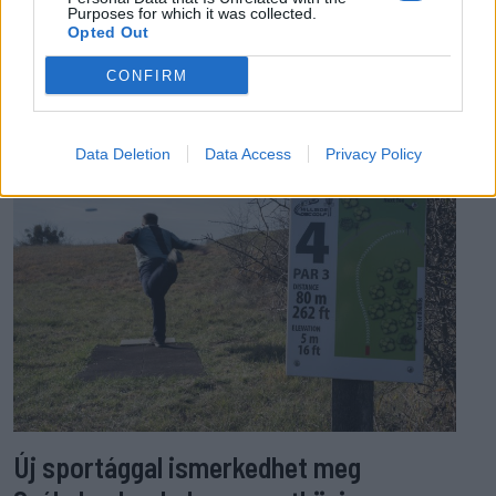
Purposes for which it was collected.
Opted Out
EZ IS ÉRDEKELHETI
CONFIRM
Data Deletion
Data Access
Privacy Policy
Új sportággal ismerkedhet meg