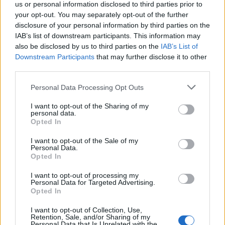
us or personal information disclosed to third parties prior to
your opt-out. You may separately opt-out of the further
disclosure of your personal information by third parties on the
IAB’s list of downstream participants. This information may
also be disclosed by us to third parties on the
IAB’s List of
Downstream Participants
that may further disclose it to other
third parties.
Personal Data Processing Opt Outs
FŐTÉR
I want to opt-out of the Sharing of my
personal data.
Már csak 4-5 napig működhet a jelenlegi
Opted In
körülmények között a cernavodai
I want to opt-out of the Sale of my
atomerőmű
Personal Data.
Opted In
Százszázalékos kamatra adott kölcsönt a
I want to opt-out of processing my
letartóztatott uzsorás. Akár 40 fok is várható
Personal Data for Targeted Advertising.
Opted In
vasárnap a nyugati országrészben.
I want to opt-out of Collection, Use,
Retention, Sale, and/or Sharing of my
Personal Data that Is Unrelated with the