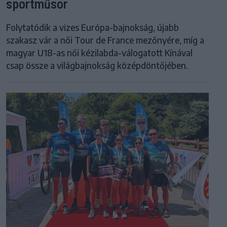
sportműsor
Folytatódik a vizes Európa-bajnokság, újabb
szakasz vár a női Tour de France mezőnyére, míg a
magyar U18-as női kézilabda-válogatott Kínával
csap össze a világbajnokság középdöntőjében.