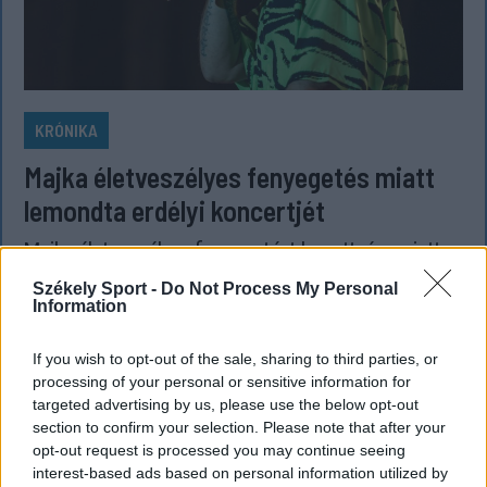
KRÓNIKA
Majka életveszélyes fenyegetés miatt
lemondta erdélyi koncertjét
Majka életveszélyes fenyegetést kapott, és emiatt
lemondta a sepsiszentgyörgyi SIC Fesztre tervezett
Székely Sport -
Do Not Process My Personal
koncertjét. Majka ezt szerdán a Facebook-oldalán
Information
jelentette be.
If you wish to opt-out of the sale, sharing to third parties, or
processing of your personal or sensitive information for
targeted advertising by us, please use the below opt-out
section to confirm your selection. Please note that after your
opt-out request is processed you may continue seeing
interest-based ads based on personal information utilized by