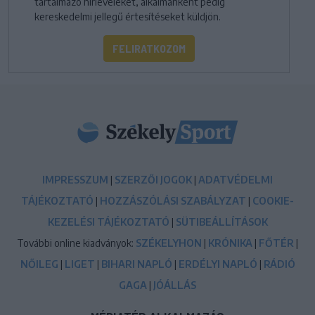
tartalmazó hírleveleket, alkalmanként pedig
kereskedelmi jellegű értesítéseket küldjön.
FELIRATKOZOM
IMPRESSZUM
|
SZERZŐI JOGOK
|
ADATVÉDELMI
TÁJÉKOZTATÓ
|
HOZZÁSZÓLÁSI SZABÁLYZAT
|
COOKIE-
KEZELÉSI TÁJÉKOZTATÓ
|
SÜTIBEÁLLÍTÁSOK
További online kiadványok:
SZÉKELYHON
|
KRÓNIKA
|
FŐTÉR
|
NŐILEG
|
LIGET
|
BIHARI NAPLÓ
|
ERDÉLYI NAPLÓ
|
RÁDIÓ
GAGA
|
JÓÁLLÁS