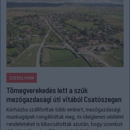
SZÉKELYHON
Tömegverekedés lett a szűk
mezőgazdasági úti vitából Csatószegen
Kórházba szállítottak több embert, mezőgazdasági
munkagépek rongálódtak meg, és ideiglenes védelmi
rendeleteket is kibocsátottak azután, hogy szombat