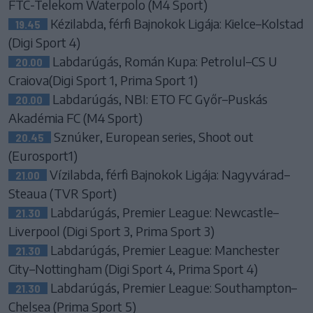
FTC-Telekom Waterpolo (M4 Sport)
Kézilabda, férfi Bajnokok Ligája: Kielce–Kolstad
19.45
(Digi Sport 4)
Labdarúgás, Román Kupa: Petrolul–CS U
20.00
Craiova(Digi Sport 1, Prima Sport 1)
Labdarúgás, NBI: ETO FC Győr–Puskás
20.00
Akadémia FC (M4 Sport)
Sznúker, European series, Shoot out
20.45
(Eurosport1)
Vízilabda, férfi Bajnokok Ligája: Nagyvárad–
21.00
Steaua (TVR Sport)
Labdarúgás, Premier League: Newcastle–
21.30
Liverpool (Digi Sport 3, Prima Sport 3)
Labdarúgás, Premier League: Manchester
21.30
City–Nottingham (Digi Sport 4, Prima Sport 4)
Labdarúgás, Premier League: Southampton–
21.30
Chelsea (Prima Sport 5)