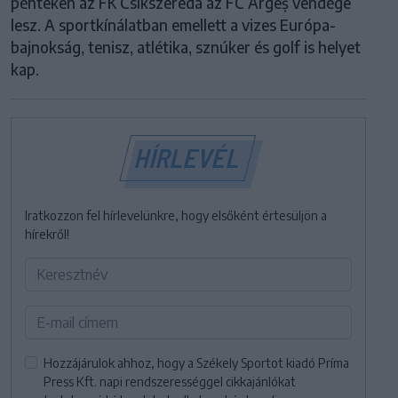
pénteken az FK Csíkszereda az FC Argeș vendége
lesz. A sportkínálatban emellett a vizes Európa-
bajnokság, tenisz, atlétika, sznúker és golf is helyet
kap.
HÍRLEVÉL
Iratkozzon fel hírlevelünkre, hogy elsőként értesüljön a
hírekről!
Hozzájárulok ahhoz, hogy a Székely Sportot kiadó Príma
Press Kft. napi rendszerességgel cikkajánlókat