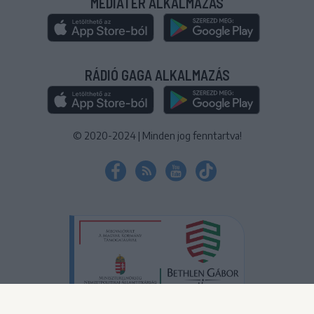
MÉDIATÉR ALKALMAZÁS
RÁDIÓ GAGA ALKALMAZÁS
© 2020-2024
|
Minden jog fenntartva!