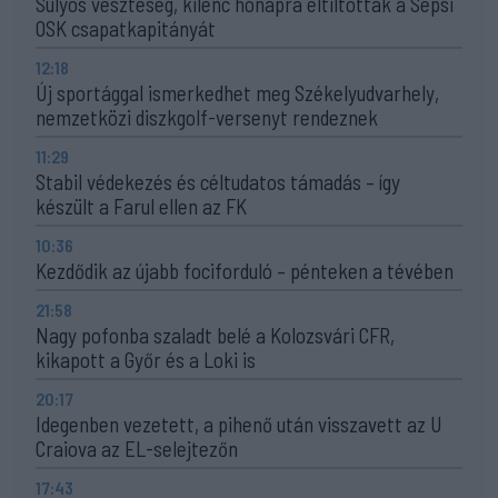
Súlyos veszteség, kilenc hónapra eltiltották a Sepsi
OSK csapatkapitányát
12:18
Új sportággal ismerkedhet meg Székelyudvarhely,
nemzetközi diszkgolf-versenyt rendeznek
11:29
Stabil védekezés és céltudatos támadás – így
készült a Farul ellen az FK
10:36
Kezdődik az újabb fociforduló – pénteken a tévében
21:58
Nagy pofonba szaladt belé a Kolozsvári CFR,
kikapott a Győr és a Loki is
20:17
Idegenben vezetett, a pihenő után visszavett az U
Craiova az EL-selejtezőn
17:43