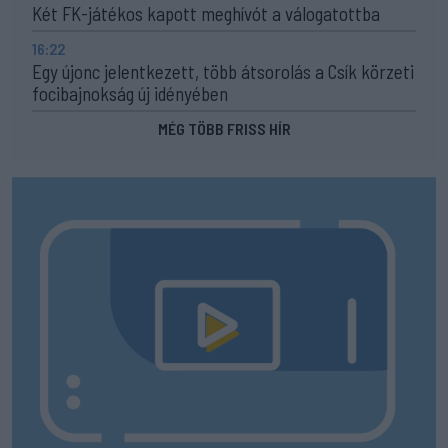
Két FK-játékos kapott meghívót a válogatottba
16:22
Egy újonc jelentkezett, több átsorolás a Csík körzeti
focibajnokság új idényében
MÉG TÖBB FRISS HÍR