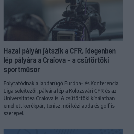
Hazai pályán játszik a CFR, idegenben
lép pályára a Craiova – a csütörtöki
sportműsor
Folytatódnak a labdarúgó Európa- és Konferencia
Liga selejtezői, pályára lép a Kolozsvári CFR és az
Universitatea Craiova is. A csütörtöki kínálatban
emellett kerékpár, tenisz, női kézilabda és golf is
szerepel.