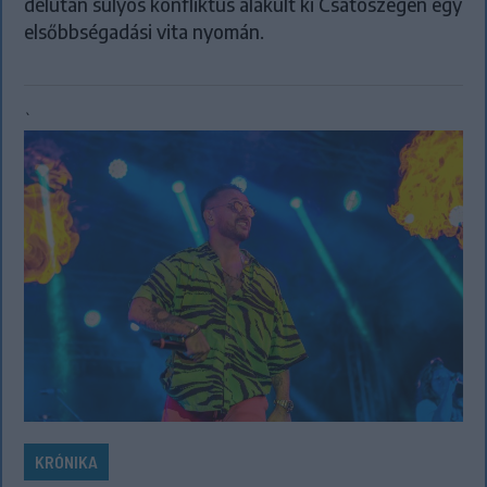
délután súlyos konfliktus alakult ki Csatószegen egy
elsőbbségadási vita nyomán.
`
KRÓNIKA