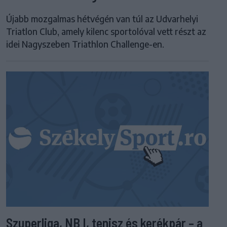
Újabb mozgalmas hétvégén van túl az Udvarhelyi
Triatlon Club, amely kilenc sportolóval vett részt az
idei Nagyszeben Triathlon Challenge-en.
Szuperliga, NB I, tenisz és kerékpár – a