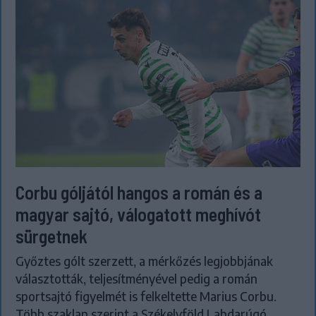
Corbu góljától hangos a román és a
magyar sajtó, válogatott meghívót
sürgetnek
Győztes gólt szerzett, a mérkőzés legjobbjának
választották, teljesítményével pedig a román
sportsajtó figyelmét is felkeltette Marius Corbu.
Több szaklap szerint a Székelyföld Labdarúgó