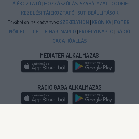
TÁJÉKOZTATÓ
|
HOZZÁSZÓLÁSI SZABÁLYZAT
|
COOKIE-
KEZELÉSI TÁJÉKOZTATÓ
|
SÜTIBEÁLLÍTÁSOK
További online kiadványok:
SZÉKELYHON
|
KRÓNIKA
|
FŐTÉR
|
NŐILEG
|
LIGET
|
BIHARI NAPLÓ
|
ERDÉLYI NAPLÓ
|
RÁDIÓ
GAGA
|
JÓÁLLÁS
MÉDIATÉR ALKALMAZÁS
RÁDIÓ GAGA ALKALMAZÁS
© 2020-2024
|
Minden jog fenntartva!