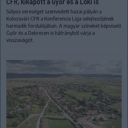
CFR, kikapott a Győr és a Loki is
Súlyos vereséget szenvedett hazai pályán a
Kolozsvári CFR a Konferencia Liga selejtezőjének
harmadik fordulójában. A magyar színeket képviselő
Győr és a Debrecen is hátrányból várja a
visszavágót.