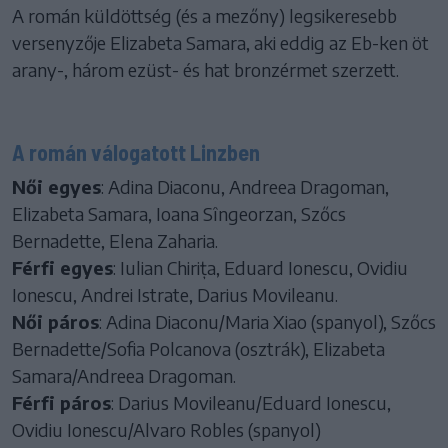
A román küldöttség (és a mezőny) legsikeresebb
versenyzője Elizabeta Samara, aki eddig az Eb-ken öt
arany-, három ezüst- és hat bronzérmet szerzett.
A román válogatott Linzben
Női egyes
: Adina Diaconu, Andreea Dragoman,
Elizabeta Samara, Ioana Sîngeorzan, Szőcs
Bernadette, Elena Zaharia.
Férfi egyes
: Iulian Chirița, Eduard Ionescu, Ovidiu
Ionescu, Andrei Istrate, Darius Movileanu.
Női páros
: Adina Diaconu/Maria Xiao (spanyol), Szőcs
Bernadette/Sofia Polcanova (osztrák), Elizabeta
Samara/Andreea Dragoman.
Férfi páros
: Darius Movileanu/Eduard Ionescu,
Ovidiu Ionescu/Alvaro Robles (spanyol)