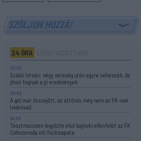
SZÓLJON HOZZÁ!
24 ÓRA
LEGOLVASOTTABB
22:03
Szabó István: négy vereség után egyre nehezebb, de
jönni fognak a jó eredmények
20:52
A gól már összejött, az áttörés még nem az FK-nak
(videóval)
14:55
Tesztmeccsen legyőzte első bajnoki ellenfelét az FK
Csíkszereda női focicsapata