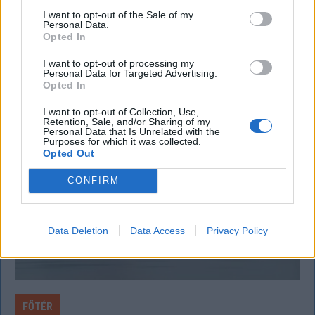
mintára kiállított személyi igazolványt használja,
I want to opt-out of the Sale of my
Personal Data.
azonban ezt fokozatosan kivonják a forgalomból,
Opted In
amint az új elektronikus és egyszerű személyi
I want to opt-out of processing my
igazolványok országszerte elérhetővé válnak.
Personal Data for Targeted Advertising.
Opted In
I want to opt-out of Collection, Use,
Retention, Sale, and/or Sharing of my
Personal Data that Is Unrelated with the
Purposes for which it was collected.
Opted Out
CONFIRM
Data Deletion
Data Access
Privacy Policy
FŐTÉR