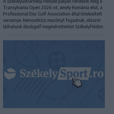
A székelyudvarhelyi Hillside pályán rendezik meg a
Transylvania Open 2026-ot, amely Románia első, a
Professional Disc Golf Association által hitelesített
versenye. Nemzetközi mezőnyt fogadnak, először
láthatunk diszkgolf megmérettetést Székelyföldön.