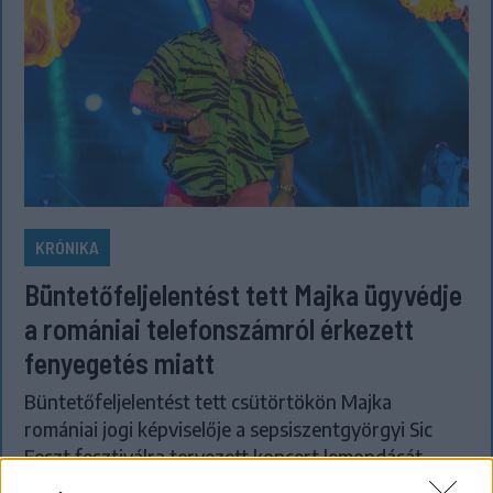
KRÓNIKA
Büntetőfeljelentést tett Majka ügyvédje
a romániai telefonszámról érkezett
fenyegetés miatt
Büntetőfeljelentést tett csütörtökön Majka
romániai jogi képviselője a sepsiszentgyörgyi Sic
Feszt fesztiválra tervezett koncert lemondását
kiváltó fenyegetés ügyében.