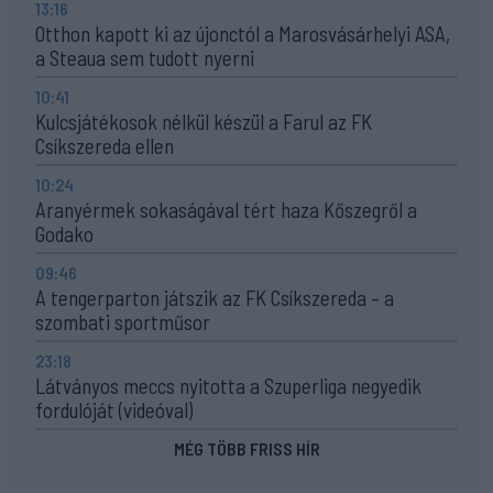
13:16
Otthon kapott ki az újonctól a Marosvásárhelyi ASA,
a Steaua sem tudott nyerni
10:41
Kulcsjátékosok nélkül készül a Farul az FK
Csíkszereda ellen
10:24
Aranyérmek sokaságával tért haza Kőszegről a
Godako
09:46
A tengerparton játszik az FK Csíkszereda – a
szombati sportműsor
23:18
Látványos meccs nyitotta a Szuperliga negyedik
fordulóját (videóval)
MÉG TÖBB FRISS HÍR