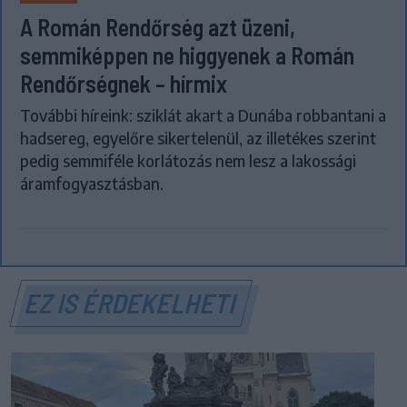
A Román Rendőrség azt üzeni,
semmiképpen ne higgyenek a Román
Rendőrségnek – hírmix
További híreink: sziklát akart a Dunába robbantani a
hadsereg, egyelőre sikertelenül, az illetékes szerint
pedig semmiféle korlátozás nem lesz a lakossági
áramfogyasztásban.
EZ IS ÉRDEKELHETI