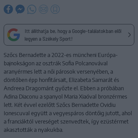
Itt állíthatja be, hogy a Google-találatokban elöl
legyen a Székely Sport!
Szőcs Bernadette a 2022-es müncheni Európa-
bajnokságon az osztrák Sofia Polcanovával
aranyérmes lett a női párosok versenyében, a
döntőben épp honfitársait, Elizabeta Samarát és
Andreea Dragománt győzte el. Ebben a próbában
Adina Diaconu a spanyol Maria Xiaóval bronzérmes
lett. Két évvel ezelőtt Szőcs Bernadette Ovidiu
Ionescuval együtt a vegyespáros döntőig jutott, ahol
a franciáktól vereséget szenvedtek, így ezüstérmet
akasztották a nyakukba.