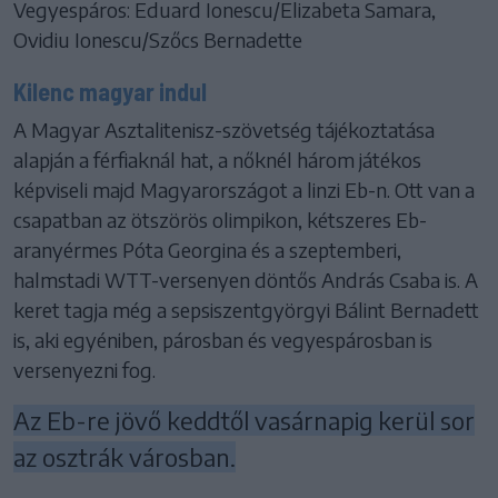
Vegyespáros: Eduard Ionescu/Elizabeta Samara,
Ovidiu Ionescu/Szőcs Bernadette
Kilenc magyar indul
A Magyar Asztalitenisz-szövetség tájékoztatása
alapján a férfiaknál hat, a nőknél három játékos
képviseli majd Magyarországot a linzi Eb-n. Ott van a
csapatban az ötszörös olimpikon, kétszeres Eb-
aranyérmes Póta Georgina és a szeptemberi,
halmstadi WTT-versenyen döntős András Csaba is. A
keret tagja még a sepsiszentgyörgyi Bálint Bernadett
is, aki egyéniben, párosban és vegyespárosban is
versenyezni fog.
Az Eb-re jövő keddtől vasárnapig kerül sor
az osztrák városban.