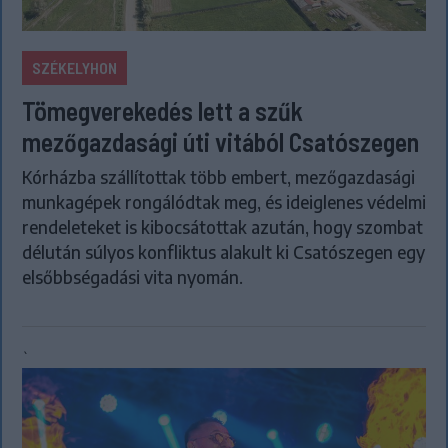
SZÉKELYHON
Tömegverekedés lett a szűk
mezőgazdasági úti vitából Csatószegen
Kórházba szállítottak több embert, mezőgazdasági
munkagépek rongálódtak meg, és ideiglenes védelmi
rendeleteket is kibocsátottak azután, hogy szombat
délután súlyos konfliktus alakult ki Csatószegen egy
elsőbbségadási vita nyomán.
`