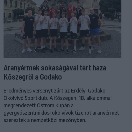
Aranyérmek sokaságával tért haza
Kőszegről a Godako
Eredményes versenyt zárt az Erdélyi Godako
Ökölvívó Sportklub. A Kőszegen, 18. alkalommal
megrendezett Ostrom Kupán a
gyergyószentmiklósi ökölvívók tizenöt aranyérmet
szereztek a nemzetközi mezőnyben.