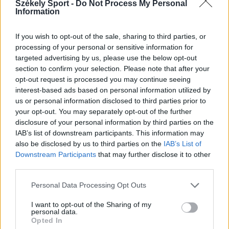
Székely Sport -
Do Not Process My Personal
Information
If you wish to opt-out of the sale, sharing to third parties, or
processing of your personal or sensitive information for
targeted advertising by us, please use the below opt-out
section to confirm your selection. Please note that after your
opt-out request is processed you may continue seeing
interest-based ads based on personal information utilized by
us or personal information disclosed to third parties prior to
your opt-out. You may separately opt-out of the further
disclosure of your personal information by third parties on the
IAB’s list of downstream participants. This information may
also be disclosed by us to third parties on the
IAB’s List of
Downstream Participants
that may further disclose it to other
third parties.
KRÓNIKA
Personal Data Processing Opt Outs
Meddig használható még a régi
I want to opt-out of the Sharing of my
személyi?
personal data.
Opted In
Sok román állampolgár még mindig az 1997-es