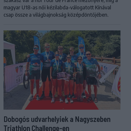
szakasz vár a női Tour de France mezőnyére, míg a
magyar U18-as női kézilabda-válogatott Kínával
csap össze a világbajnokság középdöntőjében.
Dobogós udvarhelyiek a Nagyszeben
Triathlon Challenge-en