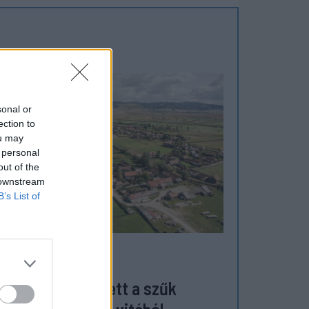
sonal or
ection to
ou may
 personal
out of the
 downstream
B’s List of
ZÉKELYHON
megverekedés lett a szűk