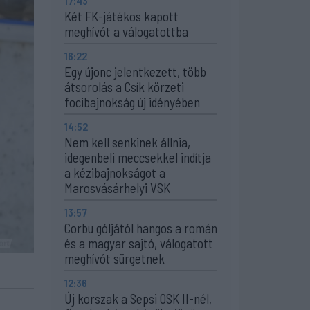
17:43
Két FK-játékos kapott
meghívót a válogatottba
16:22
Egy újonc jelentkezett, több
átsorolás a Csík körzeti
focibajnokság új idényében
14:52
Nem kell senkinek állnia,
idegenbeli meccsekkel indítja
a kézibajnokságot a
Marosvásárhelyi VSK
13:57
Corbu góljától hangos a román
és a magyar sajtó, válogatott
meghívót sürgetnek
12:36
Új korszak a Sepsi OSK II-nél,