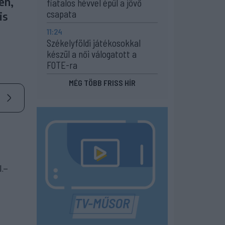
en,
fiatalos hévvel épül a jövő
csapata
is
11:24
Székelyföldi játékosokkal
készül a női válogatott a
FOTE-ra
MÉG TÖBB FRISS HÍR
.–