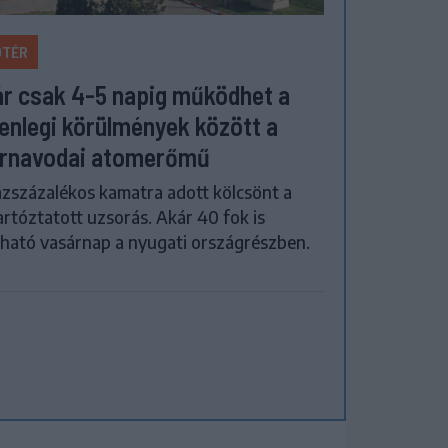
ŐTÉR
r csak 4-5 napig működhet a
lenlegi körülmények között a
rnavodai atomerőmű
zszázalékos kamatra adott kölcsönt a
artóztatott uzsorás. Akár 40 fok is
ható vasárnap a nyugati országrészben.