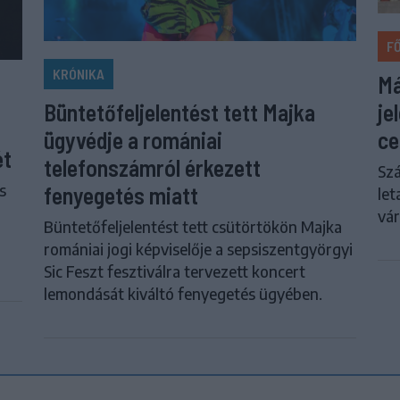
F
KRÓNIKA
Má
je
Büntetőfeljelentést tett Majka
ce
ügyvédje a romániai
ét
telefonszámról érkezett
Szá
s
fenyegetés miatt
let
vár
Büntetőfeljelentést tett csütörtökön Majka
romániai jogi képviselője a sepsiszentgyörgyi
Sic Feszt fesztiválra tervezett koncert
lemondását kiváltó fenyegetés ügyében.