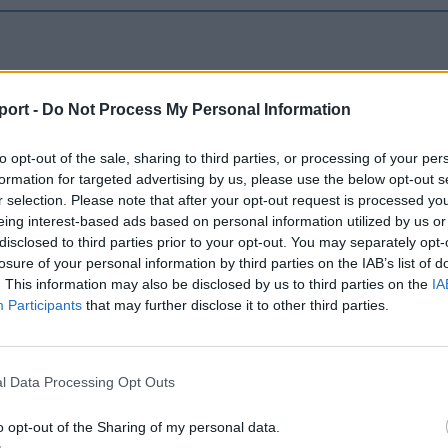
port -
Do Not Process My Personal Information
to opt-out of the sale, sharing to third parties, or processing of your per
formation for targeted advertising by us, please use the below opt-out s
r selection. Please note that after your opt-out request is processed y
eing interest-based ads based on personal information utilized by us or
disclosed to third parties prior to your opt-out. You may separately opt-
losure of your personal information by third parties on the IAB’s list of
. This information may also be disclosed by us to third parties on the
IA
Participants
that may further disclose it to other third parties.
psi
Corbu góljától hangos a román és
S
l Data Processing Opt Outs
a
a magyar sajtó, válogatott
Tö
o opt-out of the Sharing of my personal data.
meghívót sürgetnek