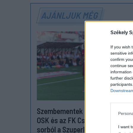
AJÁNLJUK MÉG
Székely S
If you wish 
sensitive in
confirm you
continue se
information 
further disc
participants
Downstream 
Szembementek a trenddel: a Se
Persona
OSK és az FK Csíkszereda kilóg 
I want t
sorból a Szuperligában