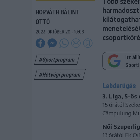
Több székely
harmadosztá
HORVÁTH BÁLINT
kilátogatha
OTTÓ
menetelését
2023. OKTÓBER 20., 10:06
csoportköré
Itt ál
#Sportprogram
Sport!
#Hétvégi program
Labdarúgás
3. Liga, 5-ös
15 órától Széke
Câmpulung Mus
Női Szuperlig
13 órától FK Cs