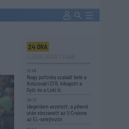
24 ÓRA
LEGOLVASOTTABB
21:58
Nagy pofonba szaladt belé a
Kolozsvári CFR, kikapott a
Győr és a Loki is
20:17
Idegenben vezetett, a pihenő
után visszavett az U Craiova
az EL-selejtezőn