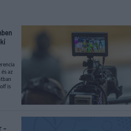
enben
ki
erencia
 és az
latban
olf is
r –