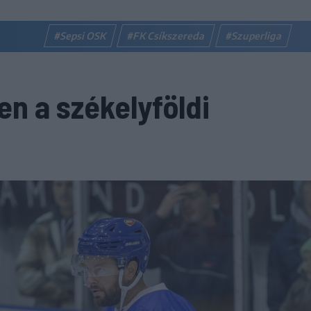
#Sepsi OSK
#FK Csíkszereda
#Szuperliga
n a székelyföldi