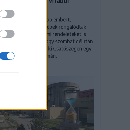
zőgazdasági úti vitából
atószegen
házba szállítottak több embert,
zőgazdasági munkagépek rongálódtak
, és ideiglenes védelmi rendeleteket is
ocsátottak azután, hogy szombat délután
yos konfliktus alakult ki Csatószegen egy
őbbségadási vita nyomán.