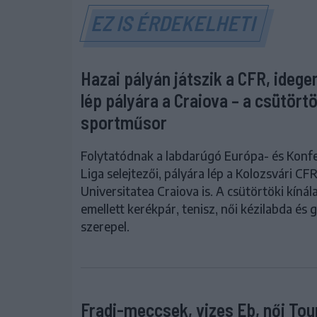
EZ IS ÉRDEKELHETI
Hazai pályán játszik a CFR, ideg
lép pályára a Craiova – a csütörtö
sportműsor
Folytatódnak a labdarúgó Európa- és Konf
Liga selejtezői, pályára lép a Kolozsvári CFR
Universitatea Craiova is. A csütörtöki kíná
emellett kerékpár, tenisz, női kézilabda és g
szerepel.
Fradi-meccsek, vizes Eb, női Tou