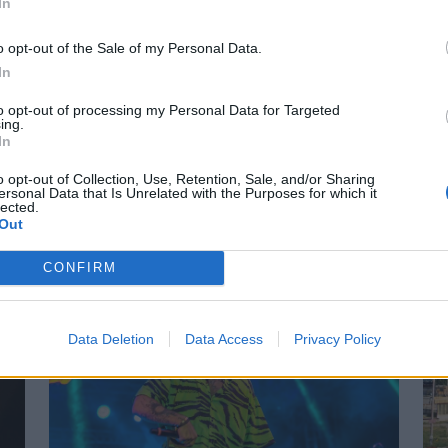
me
In
Győztes gólt szerzett, a mérkőzés
Cs
legjobbjának választották, teljesítményével
o opt-out of the Sale of my Personal Data.
Kór
pedig a román sportsajtó figyelmét is
In
me
A
felkeltette Marius Corbu. Több szaklap
to opt-out of processing my Personal Data for Targeted
meg
FK
szerint a Székelyföld Labdarúgó Akadémia
ing.
kib
In
neveltje már megérdemelné a román
súl
válogatott meghívóját.
o opt-out of Collection, Use, Retention, Sale, and/or Sharing
els
ersonal Data that Is Unrelated with the Purposes for which it
lected.
Out
CONFIRM
Data Deletion
Data Access
Privacy Policy