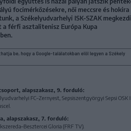
földi együttes is hazai pályán játszik péntek
lyú focimérkőzésekre, női meccsre és hokira 
tunk, a Székelyudvarhelyi ISK-SZAK megkezdi
 a férfi asztalitenisz Európa Kupa
ben.
líthatja be, hogy a Google-találatokban elöl legyen a Székely
 csoport, alapszakasz, 9. forduló:
lyudvarhelyi FC–Zernyest, Sepsiszentgyörgyi Sepsi OSK II
cel.
a, alapszakasz, 7. forduló:
íkszereda–Besztercei Gloria (FRF TV).