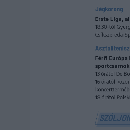
Jégkorong
Erste Liga, a
18.30-tól Gyer
Csíkszeredai S
Asztalitenisz
Férfi Európa 
sportcsarnok
13 órától De B
16 órától közö
koncerttermébe
18 órától Pols
SZÓLJON