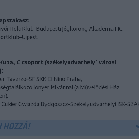
lapszakasz:
gyói Hoki Klub–Budapesti Jégkorong Akadémia HC,
portklub–Újpest.
Kupa, C csoport (székelyudvarhelyi városi
):
oer Taverzo–SF SKK El Nino Praha,
nségtalálkozó Jónyer Istvánnal (a Művelődési Ház
n),
ki Cukier Gwiazda Bydgoszcz–Székelyudvarhelyi ISK-SZA
 HOZZÁ!