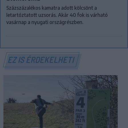
Százszázalékos kamatra adott kölcsönt a
letartóztatott uzsorás. Akár 40 fok is várható
vasárnap a nyugati országrészben.
EZ IS ÉRDEKELHETI