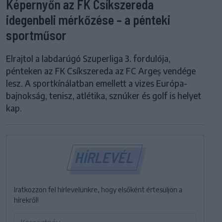
Képernyőn az FK Csíkszereda
idegenbeli mérkőzése – a pénteki
sportműsor
Elrajtol a labdarúgó Szuperliga 3. fordulója,
pénteken az FK Csíkszereda az FC Argeș vendége
lesz. A sportkínálatban emellett a vizes Európa-
bajnokság, tenisz, atlétika, sznúker és golf is helyet
kap.
HÍRLEVÉL
Iratkozzon fel hírlevelünkre, hogy elsőként értesüljön a
hírekről!