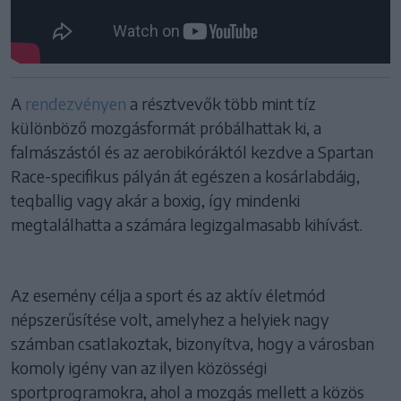
A
rendezvényen
a résztvevők több mint tíz
különböző mozgásformát próbálhattak ki, a
falmászástól és az aerobikóráktól kezdve a Spartan
Race-specifikus pályán át egészen a kosárlabdáig,
teqballig vagy akár a boxig, így mindenki
megtalálhatta a számára legizgalmasabb kihívást.
Az esemény célja a sport és az aktív életmód
népszerűsítése volt, amelyhez a helyiek nagy
számban csatlakoztak, bizonyítva, hogy a városban
komoly igény van az ilyen közösségi
sportprogramokra, ahol a mozgás mellett a közös