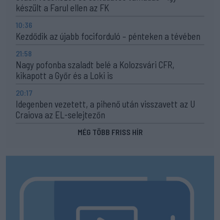
készült a Farul ellen az FK
10:36
Kezdődik az újabb fociforduló – pénteken a tévében
21:58
Nagy pofonba szaladt belé a Kolozsvári CFR,
kikapott a Győr és a Loki is
20:17
Idegenben vezetett, a pihenő után visszavett az U
Craiova az EL-selejtezőn
MÉG TÖBB FRISS HÍR