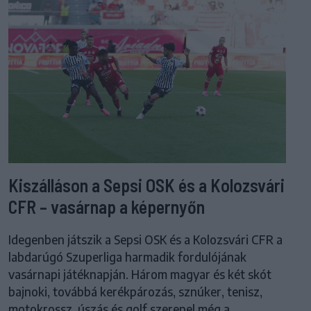
Kiszálláson a Sepsi OSK és a Kolozsvári
CFR – vasárnap a képernyőn
Idegenben játszik a Sepsi OSK és a Kolozsvári CFR a
labdarúgó Szuperliga harmadik fordulójának
vasárnapi játéknapján. Három magyar és két skót
bajnoki, továbbá kerékpározás, sznúker, tenisz,
motokrossz, úszás és golf szerepel még a