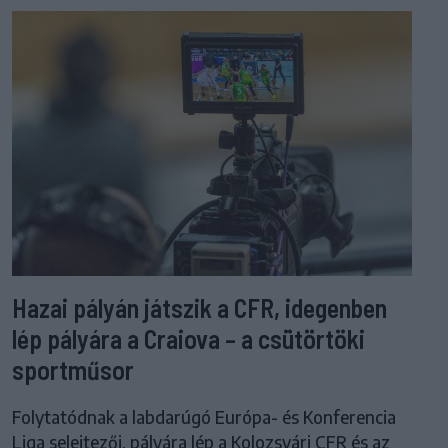
Hazai pályán játszik a CFR, idegenben
lép pályára a Craiova – a csütörtöki
sportműsor
Folytatódnak a labdarúgó Európa- és Konferencia
Liga selejtezői, pályára lép a Kolozsvári CFR és az