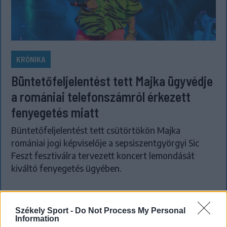
KRÓNIKA
Büntetőfeljelentést tett Majka ügyvédje
a romániai telefonszámról érkezett
fenyegetés miatt
Büntetőfeljelentést tett csütörtökön Majka
romániai jogi képviselője a sepsiszentgyörgyi Sic
Feszt fesztiválra tervezett koncert lemondását
kiváltó fenyegetés ügyében.
Székely Sport -
Do Not Process My Personal
Information