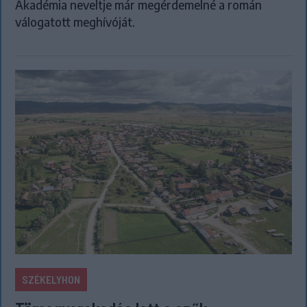
Akadémia neveltje már megérdemelné a román
válogatott meghívóját.
SZÉKELYHON