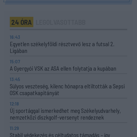
24 ÓRA
LEGOLVASOTTABB
16:43
Egyetlen székelyföldi résztvevő lesz a futsal 2.
Ligában
15:07
A Gyergyói VSK az ASA ellen folytatja a kupában
13:45
Súlyos veszteség, kilenc hónapra eltiltották a Sepsi
OSK csapatkapitányát
12:18
Új sportággal ismerkedhet meg Székelyudvarhely,
nemzetközi diszkgolf-versenyt rendeznek
11:29
Stabil védekezés és céltudatos támadás – így