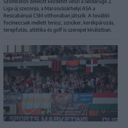
Szombaton délelőtt kezdetét veszi a labdarúgó 2.
Liga új szezonja, a Marosvásárhelyi ASA a
Resicabányai CSM otthonában játszik. A további
focimeccsek mellett tenisz, sznúker, kerékpározás,
terepfutás, atlétika és golf is szerepel kínálatban.