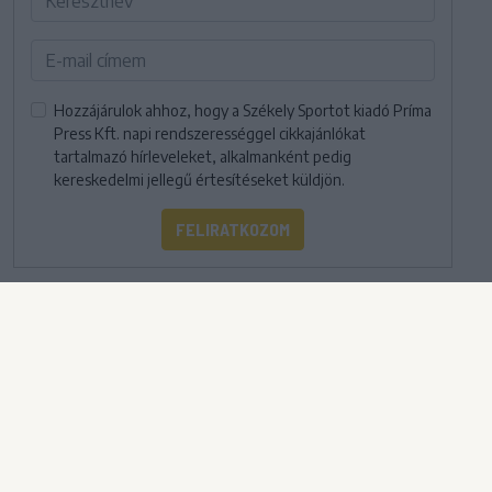
Hozzájárulok ahhoz, hogy a Székely Sportot kiadó Príma
Press Kft. napi rendszerességgel cikkajánlókat
tartalmazó hírleveleket, alkalmanként pedig
kereskedelmi jellegű értesítéseket küldjön.
FELIRATKOZOM
IMPRESSZUM
|
SZERZŐI JOGOK
|
ADATVÉDELMI
TÁJÉKOZTATÓ
|
HOZZÁSZÓLÁSI SZABÁLYZAT
|
COOKIE-