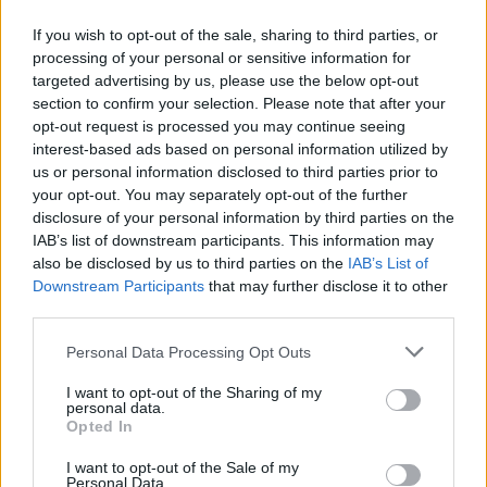
If you wish to opt-out of the sale, sharing to third parties, or
processing of your personal or sensitive information for
targeted advertising by us, please use the below opt-out
section to confirm your selection. Please note that after your
opt-out request is processed you may continue seeing
interest-based ads based on personal information utilized by
us or personal information disclosed to third parties prior to
your opt-out. You may separately opt-out of the further
disclosure of your personal information by third parties on the
IAB’s list of downstream participants. This information may
also be disclosed by us to third parties on the
IAB’s List of
KRÓNIKA
Downstream Participants
that may further disclose it to other
third parties.
Majka életveszélyes fenyegetés miatt
Personal Data Processing Opt Outs
lemondta erdélyi koncertjét
I want to opt-out of the Sharing of my
Majka életveszélyes fenyegetést kapott, és emiatt
personal data.
lemondta a sepsiszentgyörgyi SIC Fesztre tervezett
Opted In
koncertjét. Majka ezt szerdán a Facebook-oldalán
I want to opt-out of the Sale of my
jelentette be.
Personal Data.