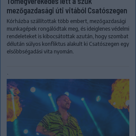
Tömegverekedés lett a szűk
mezőgazdasági úti vitából Csatószegen
Kórházba szállítottak több embert, mezőgazdasági
munkagépek rongálódtak meg, és ideiglenes védelmi
rendeleteket is kibocsátottak azután, hogy szombat
délután súlyos konfliktus alakult ki Csatószegen egy
elsőbbségadási vita nyomán.
`