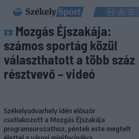
Mozgás Éjszakája:
számos sportág közül
választhatott a több száz
résztvevő – videó
Székelyudvarhely idén először
csatlakozott a Mozgás Éjszakája
programsorozathoz, péntek este megtelt
élettel a városi minifocipálya.