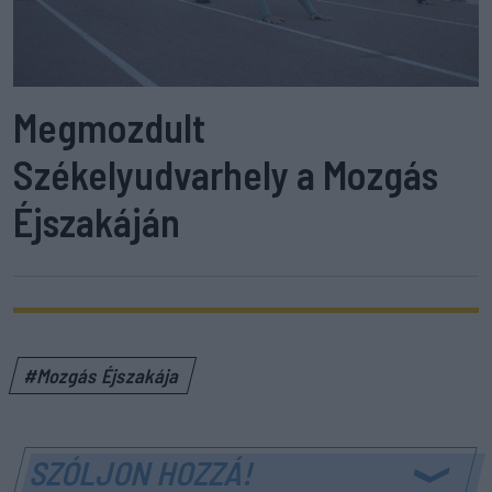
Megmozdult
Székelyudvarhely a Mozgás
Éjszakáján
#Mozgás Éjszakája
SZÓLJON HOZZÁ!