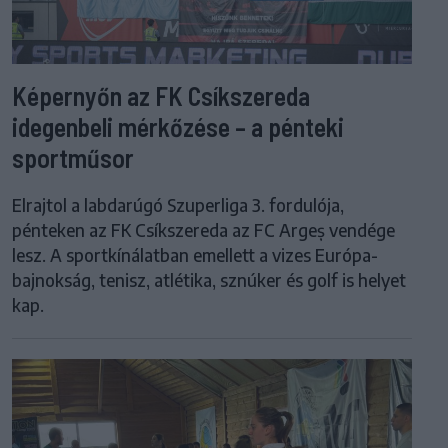
Képernyőn az FK Csíkszereda
idegenbeli mérkőzése – a pénteki
sportműsor
Elrajtol a labdarúgó Szuperliga 3. fordulója,
pénteken az FK Csíkszereda az FC Argeș vendége
lesz. A sportkínálatban emellett a vizes Európa-
bajnokság, tenisz, atlétika, sznúker és golf is helyet
kap.