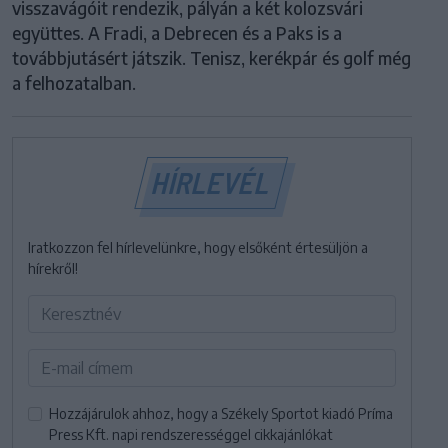
visszavágóit rendezik, pályán a két kolozsvári
együttes. A Fradi, a Debrecen és a Paks is a
továbbjutásért játszik. Tenisz, kerékpár és golf még
a felhozatalban.
HÍRLEVÉL
Iratkozzon fel hírlevelünkre, hogy elsőként értesüljön a
hírekről!
Hozzájárulok ahhoz, hogy a Székely Sportot kiadó Príma
Press Kft. napi rendszerességgel cikkajánlókat