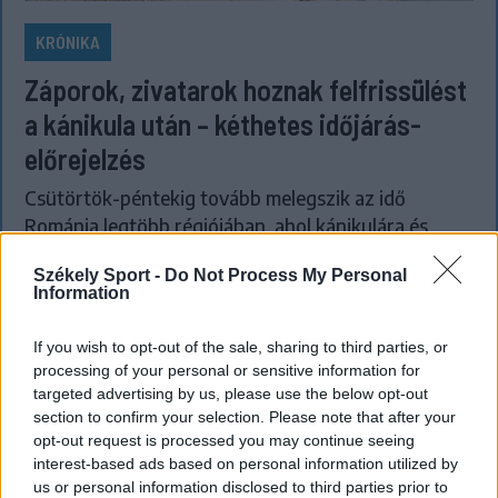
KRÓNIKA
Záporok, zivatarok hoznak felfrissülést
a kánikula után – kéthetes időjárás-
előrejelzés
Csütörtök-péntekig tovább melegszik az idő
Románia legtöbb régiójában, ahol kánikulára és
fokozott hőterhelésre kell számítani, utána azonban
Székely Sport -
Do Not Process My Personal
fokozatos lehűlés kezdődik, és nő a záporok,
Information
zivatarok valószínűsége.
If you wish to opt-out of the sale, sharing to third parties, or
processing of your personal or sensitive information for
targeted advertising by us, please use the below opt-out
section to confirm your selection. Please note that after your
opt-out request is processed you may continue seeing
interest-based ads based on personal information utilized by
us or personal information disclosed to third parties prior to