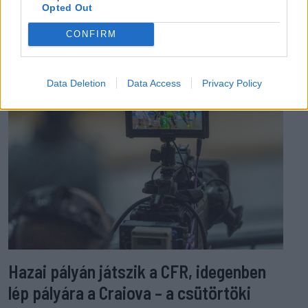
Opted Out
EZ IS ÉRDEKELHETI
CONFIRM
Data Deletion
Data Access
Privacy Policy
Hazai pályán játszik a CFR, idegenben
lép pályára a Craiova – a csütörtöki