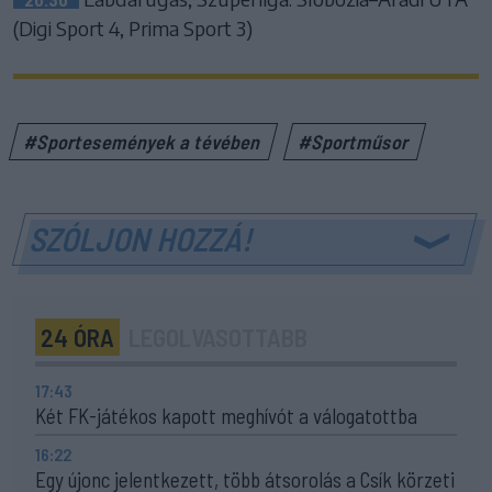
(Digi Sport 4, Prima Sport 3)
#Sportesemények a tévében
#Sportműsor
SZÓLJON HOZZÁ!
24 ÓRA
LEGOLVASOTTABB
17:43
Két FK-játékos kapott meghívót a válogatottba
16:22
Egy újonc jelentkezett, több átsorolás a Csík körzeti