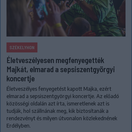
SZÉKELYHON
Életveszélyesen megfenyegették
Majkát, elmarad a sepsiszentgyörgyi
koncertje
Életveszélyes fenyegetést kapott Majka, ezért
elmarad a sepsiszentgyörgyi koncertje. Az előadó
közösségi oldalán azt írta, ismeretlenek azt is
tudják, hol szállnának meg, kik biztosítanák a
rendezvényt és milyen útvonalon közlekednének
Erdélyben.