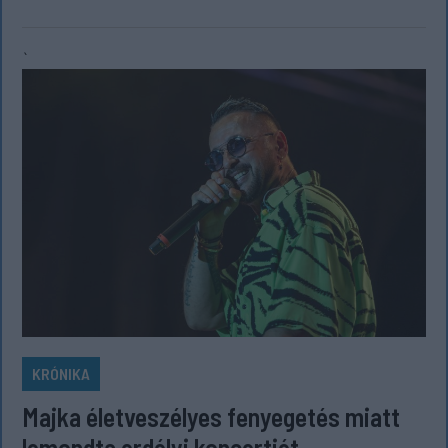
`
KRÓNIKA
Majka életveszélyes fenyegetés miatt
lemondta erdélyi koncertjét