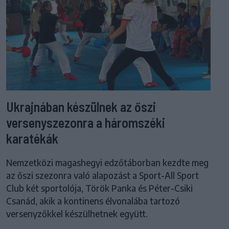
Ukrajnában készülnek az őszi
versenyszezonra a háromszéki
karatékák
Nemzetközi magashegyi edzőtáborban kezdte meg
az őszi szezonra való alapozást a Sport-All Sport
Club két sportolója, Török Panka és Péter-Csiki
Csanád, akik a kontinens élvonalába tartozó
versenyzőkkel készülhetnek együtt.