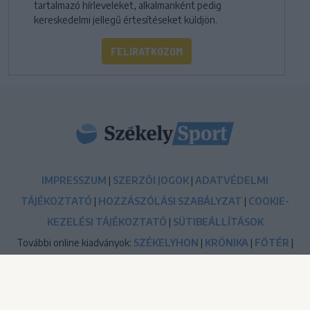
tartalmazó hírleveleket, alkalmanként pedig
kereskedelmi jellegű értesítéseket küldjön.
FELIRATKOZOM
IMPRESSZUM
|
SZERZŐI JOGOK
|
ADATVÉDELMI
TÁJÉKOZTATÓ
|
HOZZÁSZÓLÁSI SZABÁLYZAT
|
COOKIE-
KEZELÉSI TÁJÉKOZTATÓ
|
SÜTIBEÁLLÍTÁSOK
További online kiadványok:
SZÉKELYHON
|
KRÓNIKA
|
FŐTÉR
|
NŐILEG
|
LIGET
|
BIHARI NAPLÓ
|
ERDÉLYI NAPLÓ
|
RÁDIÓ
GAGA
|
JÓÁLLÁS