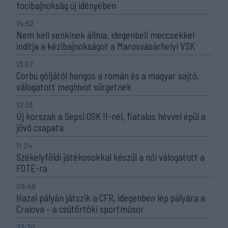
focibajnokság új idényében
14:52
Nem kell senkinek állnia, idegenbeli meccsekkel
indítja a kézibajnokságot a Marosvásárhelyi VSK
13:57
Corbu góljától hangos a román és a magyar sajtó,
válogatott meghívót sürgetnek
12:36
Új korszak a Sepsi OSK II-nél, fiatalos hévvel épül a
jövő csapata
11:24
Székelyföldi játékosokkal készül a női válogatott a
FOTE-ra
09:49
Hazai pályán játszik a CFR, idegenben lép pályára a
Craiova – a csütörtöki sportműsor
23:30