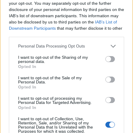
your opt-out. You may separately opt-out of the further
disclosure of your personal information by third parties on the
IAB’s list of downstream participants. This information may
also be disclosed by us to third parties on the
IAB’s List of
Downstream Participants
that may further disclose it to other
third parties.
Personal Data Processing Opt Outs
FŐTÉR
I want to opt-out of the Sharing of my
Már csak 4-5 napig működhet a jelenlegi
personal data.
Opted In
körülmények között a cernavodai
I want to opt-out of the Sale of my
atomerőmű
Personal Data.
Opted In
Százszázalékos kamatra adott kölcsönt a
I want to opt-out of processing my
letartóztatott uzsorás. Akár 40 fok is várható
Personal Data for Targeted Advertising.
vasárnap a nyugati országrészben.
Opted In
I want to opt-out of Collection, Use,
Retention, Sale, and/or Sharing of my
Personal Data that Is Unrelated with the
Purposes for which it was collected.