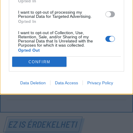
Opted In
I want to opt-out of processing my
Personal Data for Targeted Advertising.
FŐTÉR
Opted In
„A Kárpátok szimbólumát egy gyűlölt,
I want to opt-out of Collection, Use,
Retention, Sale, and/or Sharing of my
Personal Data that Is Unrelated with the
kártékony, kóborló vadállattá
Purposes for which it was collected.
Opted Out
züllesztette a politikum”
CONFIRM
A medveproblémára egyetlen valódi megoldás
létezik, az állomány visszalövése az optimális
létszámra. Birtalan István gyergyószentmiklósi
Data Deletion
Data Access
Privacy Policy
vadásszal beszélgettünk, nemcsak a medvékről.
EZ IS ÉRDEKELHETI