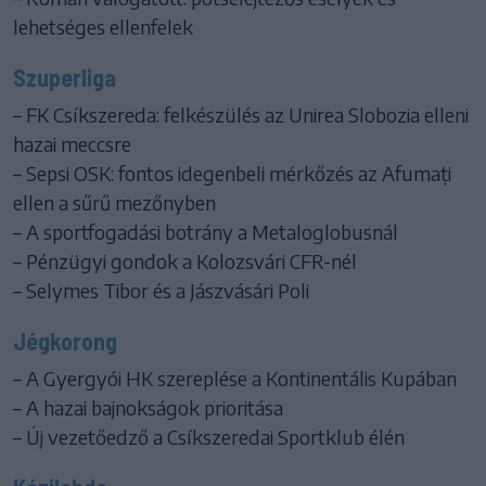
lehetséges ellenfelek
Szuperliga
– FK Csíkszereda: felkészülés az Unirea Slobozia elleni
hazai meccsre
– Sepsi OSK: fontos idegenbeli mérkőzés az Afumați
ellen a sűrű mezőnyben
– A sportfogadási botrány a Metaloglobusnál
– Pénzügyi gondok a Kolozsvári CFR-nél
– Selymes Tibor és a Jászvásári Poli
Jégkorong
– A Gyergyói HK szereplése a Kontinentális Kupában
– A hazai bajnokságok prioritása
– Új vezetőedző a Csíkszeredai Sportklub élén