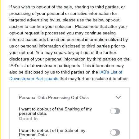
KRÓNIKA
If you wish to opt-out of the sale, sharing to third parties, or
processing of your personal or sensitive information for
„A legerősebb garancia” – Megnevezte
targeted advertising by us, please use the below opt-out
section to confirm your selection. Please note that after your
államfőjelöltjét a Tisza Párt
opt-out request is processed you may continue seeing
interest-based ads based on personal information utilized by
Baka Andrást, a Legfelsőbb Bíróság korábbi elnökét
us or personal information disclosed to third parties prior to
jelöli köztársasági elnöknek a Tisza Párt parlamenti
your opt-out. You may separately opt-out of the further
frakciója.
disclosure of your personal information by third parties on the
IAB’s list of downstream participants. This information may
also be disclosed by us to third parties on the
IAB’s List of
Downstream Participants
that may further disclose it to other
third parties.
Personal Data Processing Opt Outs
I want to opt-out of the Sharing of my
personal data.
Opted In
I want to opt-out of the Sale of my
Personal Data.