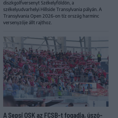
diszkgolfversenyt Székelyföldön, a
székelyudvarhelyi Hillside Transylvania pályán. A
Transylvania Open 2026-on tíz ország harminc
versenyzője állt rajthoz.
A Sepsi OSK az FCSB-t fogadja, úszó-