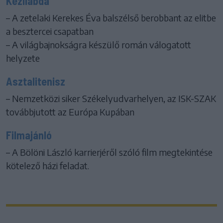
Kézilabda
– A zetelaki Kerekes Éva balszélső berobbant az elitbe
a besztercei csapatban
– A világbajnokságra készülő román válogatott
helyzete
Asztalitenisz
– Nemzetközi siker Székelyudvarhelyen, az ISK-SZAK
továbbjutott az Európa Kupában
Filmajánló
– A Bölöni László karrierjéről szóló film megtekintése
kötelező házi feladat.