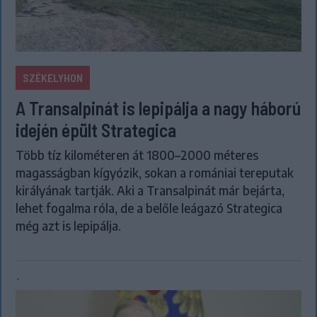
SZÉKELYHON
A Transalpinát is lepipálja a nagy háború
idején épült Strategica
Több tíz kilométeren át 1800–2000 méteres
magasságban kígyózik, sokan a romániai tereputak
királyának tartják. Aki a Transalpinát már bejárta,
lehet fogalma róla, de a belőle leágazó Strategica
még azt is lepipálja.
`