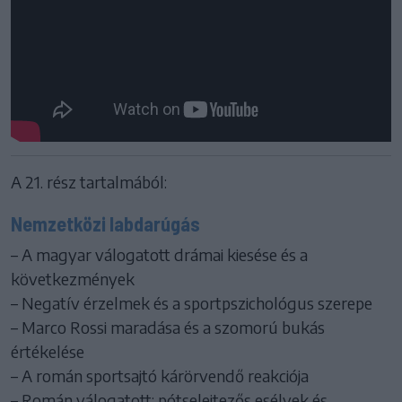
A 21. rész tartalmából:
Nemzetközi labdarúgás
– A magyar válogatott drámai kiesése és a
következmények
– Negatív érzelmek és a sportpszichológus szerepe
– Marco Rossi maradása és a szomorú bukás
értékelése
– A román sportsajtó kárörvendő reakciója
– Román válogatott: pótselejtezős esélyek és