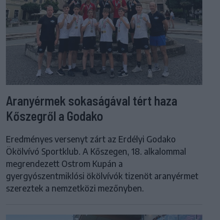
Aranyérmek sokaságával tért haza
Kőszegről a Godako
Eredményes versenyt zárt az Erdélyi Godako
Ökölvívó Sportklub. A Kőszegen, 18. alkalommal
megrendezett Ostrom Kupán a
gyergyószentmiklósi ökölvívók tizenöt aranyérmet
szereztek a nemzetközi mezőnyben.