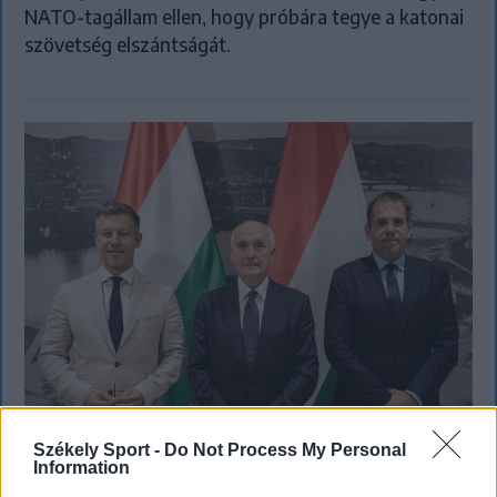
NATO-tagállam ellen, hogy próbára tegye a katonai
szövetség elszántságát.
Székely Sport -
Do Not Process My Personal
Information