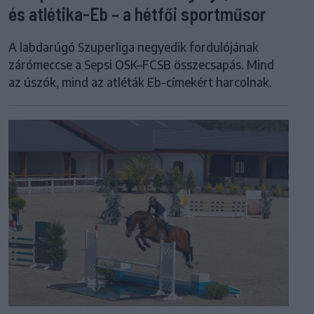
és atlétika-Eb – a hétfői sportműsor
A labdarúgó Szuperliga negyedik fordulójának
zárómeccse a Sepsi OSK–FCSB összecsapás. Mind
az úszók, mind az atléták Eb-címekért harcolnak.