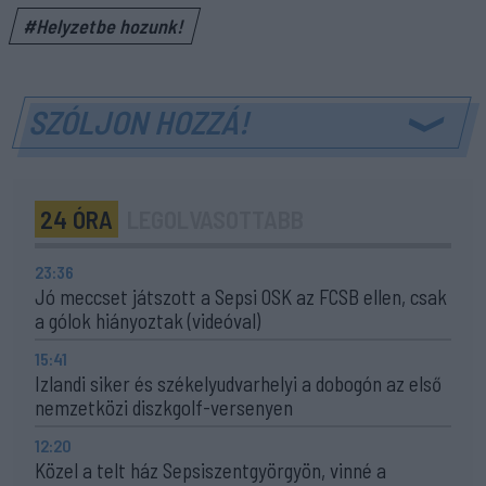
#Helyzetbe hozunk!
SZÓLJON HOZZÁ!
24 ÓRA
LEGOLVASOTTABB
23:36
Jó meccset játszott a Sepsi OSK az FCSB ellen, csak
a gólok hiányoztak (videóval)
15:41
Izlandi siker és székelyudvarhelyi a dobogón az első
nemzetközi diszkgolf-versenyen
12:20
Közel a telt ház Sepsiszentgyörgyön, vinné a