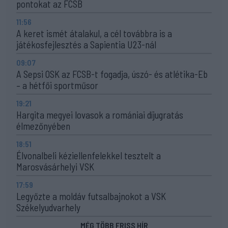
pontokat az FCSB
11:56
A keret ismét átalakul, a cél továbbra is a
játékosfejlesztés a Sapientia U23-nál
09:07
A Sepsi OSK az FCSB-t fogadja, úszó- és atlétika-Eb
– a hétfői sportműsor
19:21
Hargita megyei lovasok a romániai díjugratás
élmezőnyében
18:51
Élvonalbeli kéziellenfelekkel tesztelt a
Marosvásárhelyi VSK
17:59
Legyőzte a moldáv futsalbajnokot a VSK
Székelyudvarhely
MÉG TÖBB FRISS HÍR