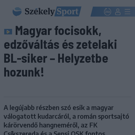
Magyar focisokk,
edzőváltás és zetelaki
BL-siker – Helyzetbe
hozunk!
A legújabb részben szó esik a magyar
válogatott kudarcáról, a román sportsajtó
kárörvendő hangneméről, az FK
Csíkszereda és a Sepsi OSK fontos