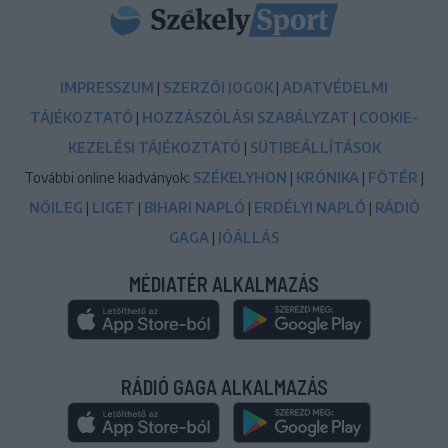
IMPRESSZUM
|
SZERZŐI JOGOK
|
ADATVÉDELMI
TÁJÉKOZTATÓ
|
HOZZÁSZÓLÁSI SZABÁLYZAT
|
COOKIE-
KEZELÉSI TÁJÉKOZTATÓ
|
SÜTIBEÁLLÍTÁSOK
További online kiadványok:
SZÉKELYHON
|
KRÓNIKA
|
FŐTÉR
|
NŐILEG
|
LIGET
|
BIHARI NAPLÓ
|
ERDÉLYI NAPLÓ
|
RÁDIÓ
GAGA
|
JÓÁLLÁS
MÉDIATÉR ALKALMAZÁS
RÁDIÓ GAGA ALKALMAZÁS