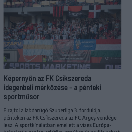
Képernyőn az FK Csíkszereda
idegenbeli mérkőzése – a pénteki
sportműsor
Elrajtol a labdarúgó Szuperliga 3. fordulója,
pénteken az FK Csíkszereda az FC Argeș vendége
lesz. A sportkínálatban emellett a vizes Európa-