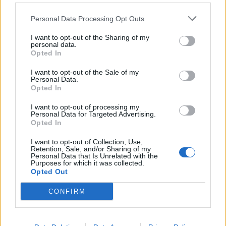
Százszázalékos kamatra adott kölcsönt a
Personal Data Processing Opt Outs
letartóztatott uzsorás. Akár 40 fok is várható
I want to opt-out of the Sharing of my
vasárnap a nyugati országrészben.
personal data.
Opted In
I want to opt-out of the Sale of my
Personal Data.
Opted In
EZ IS ÉRDEKELHETI
I want to opt-out of processing my
Personal Data for Targeted Advertising.
Opted In
I want to opt-out of Collection, Use,
Retention, Sale, and/or Sharing of my
Personal Data that Is Unrelated with the
Purposes for which it was collected.
Opted Out
CONFIRM