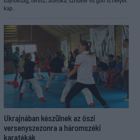
bajnokság, tenisz, atlétika, sznúker és golf is helyet
kap.
Ukrajnában készülnek az őszi
versenyszezonra a háromszéki
karatékák