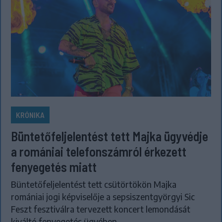
KRÓNIKA
Büntetőfeljelentést tett Majka ügyvédje
a romániai telefonszámról érkezett
fenyegetés miatt
Büntetőfeljelentést tett csütörtökön Majka
romániai jogi képviselője a sepsiszentgyörgyi Sic
Feszt fesztiválra tervezett koncert lemondását
kiváltó fenyegetés ügyében.