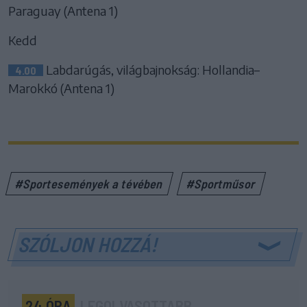
Paraguay (Antena 1)
Kedd
Labdarúgás, világbajnokság: Hollandia–
4.00
Marokkó (Antena 1)
#Sportesemények a tévében
#Sportműsor
SZÓLJON HOZZÁ!
24 ÓRA
LEGOLVASOTTABB