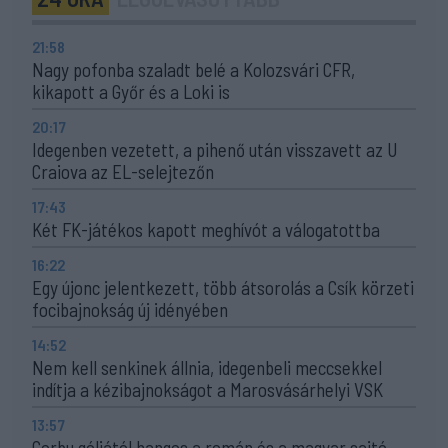
21:58
Nagy pofonba szaladt belé a Kolozsvári CFR,
kikapott a Győr és a Loki is
20:17
Idegenben vezetett, a pihenő után visszavett az U
Craiova az EL-selejtezőn
17:43
Két FK-játékos kapott meghívót a válogatottba
16:22
Egy újonc jelentkezett, több átsorolás a Csík körzeti
focibajnokság új idényében
14:52
Nem kell senkinek állnia, idegenbeli meccsekkel
indítja a kézibajnokságot a Marosvásárhelyi VSK
13:57
Corbu góljától hangos a román és a magyar sajtó,