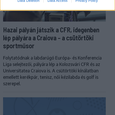
Data Deletion
Data Access
Privacy Policy
Hazai pályán játszik a CFR, idegenben
lép pályára a Craiova – a csütörtöki
sportműsor
Folytatódnak a labdarúgó Európa- és Konferencia
Liga selejtezői, pályára lép a Kolozsvári CFR és az
Universitatea Craiova is. A csütörtöki kínálatban
emellett kerékpár, tenisz, női kézilabda és golf is
szerepel.