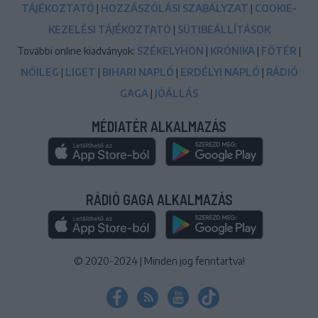
TÁJÉKOZTATÓ
|
HOZZÁSZÓLÁSI SZABÁLYZAT
|
COOKIE-
KEZELÉSI TÁJÉKOZTATÓ
|
SÜTIBEÁLLÍTÁSOK
További online kiadványok:
SZÉKELYHON
|
KRÓNIKA
|
FŐTÉR
|
NŐILEG
|
LIGET
|
BIHARI NAPLÓ
|
ERDÉLYI NAPLÓ
|
RÁDIÓ
GAGA
|
JÓÁLLÁS
MÉDIATÉR ALKALMAZÁS
RÁDIÓ GAGA ALKALMAZÁS
© 2020-2024
|
Minden jog fenntartva!