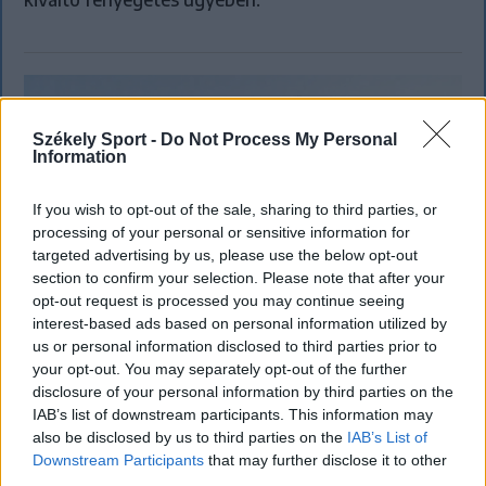
Székely Sport -
Do Not Process My Personal
Information
If you wish to opt-out of the sale, sharing to third parties, or
processing of your personal or sensitive information for
targeted advertising by us, please use the below opt-out
section to confirm your selection. Please note that after your
opt-out request is processed you may continue seeing
interest-based ads based on personal information utilized by
us or personal information disclosed to third parties prior to
FŐTÉR
your opt-out. You may separately opt-out of the further
disclosure of your personal information by third parties on the
Már csak 4-5 napig működhet a jelenlegi
IAB’s list of downstream participants. This information may
also be disclosed by us to third parties on the
IAB’s List of
körülmények között a cernavodai
Downstream Participants
that may further disclose it to other
atomerőmű
third parties.