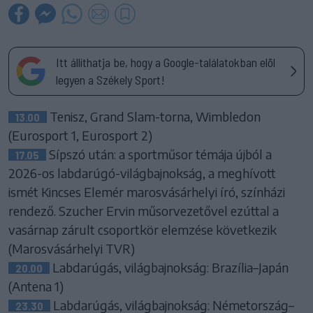
Itt állíthatja be, hogy a Google-találatokban elöl
legyen a Székely Sport!
Tenisz, Grand Slam-torna, Wimbledon
13.00
(Eurosport 1, Eurosport 2)
Sípszó után: a sportműsor témája újból a
17.05
2026-os labdarúgó-világbajnokság, a meghívott
ismét Kincses Elemér marosvásárhelyi író, színházi
rendező. Szucher Ervin műsorvezetővel ezúttal a
vasárnap zárult csoportkör elemzése következik
(Marosvásárhelyi TVR)
Labdarúgás, világbajnokság: Brazília–Japán
20.00
(Antena 1)
Labdarúgás, világbajnokság: Németország–
23.30