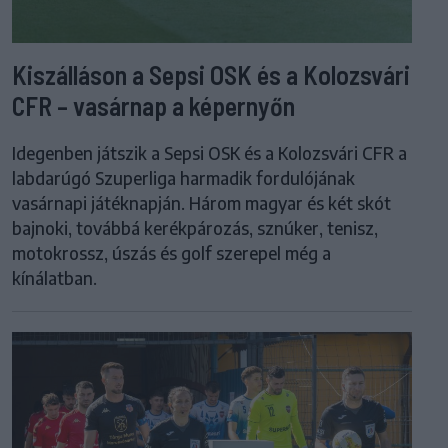
Kiszálláson a Sepsi OSK és a Kolozsvári
CFR – vasárnap a képernyőn
Idegenben játszik a Sepsi OSK és a Kolozsvári CFR a
labdarúgó Szuperliga harmadik fordulójának
vasárnapi játéknapján. Három magyar és két skót
bajnoki, továbbá kerékpározás, sznúker, tenisz,
motokrossz, úszás és golf szerepel még a
kínálatban.