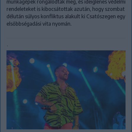
munkagépek rongálódtak meg, és ideiglenes védelmi
rendeleteket is kibocsátottak azután, hogy szombat
délután súlyos konfliktus alakult ki Csatószegen egy
elsőbbségadási vita nyomán.
`