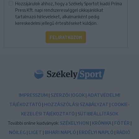
Hozzájárulok ahhoz, hogy a Székely Sportot kiadó Príma
Press Kft. napi rendszerességgel cikkajánlókat
tartalmazó hírleveleket, alkalmanként pedig
kereskedelmi jellegű értesítéseket küldjön.
FELIRATKOZOM
IMPRESSZUM
|
SZERZŐI JOGOK
|
ADATVÉDELMI
TÁJÉKOZTATÓ
|
HOZZÁSZÓLÁSI SZABÁLYZAT
|
COOKIE-
KEZELÉSI TÁJÉKOZTATÓ
|
SÜTIBEÁLLÍTÁSOK
További online kiadványok:
SZÉKELYHON
|
KRÓNIKA
|
FŐTÉR
|
NŐILEG
|
LIGET
|
BIHARI NAPLÓ
|
ERDÉLYI NAPLÓ
|
RÁDIÓ