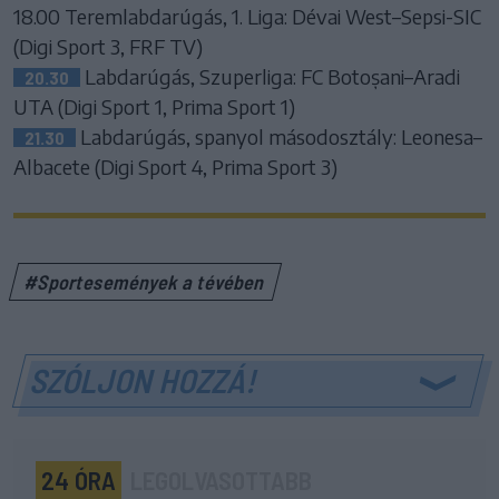
18.00 Teremlabdarúgás, 1. Liga: Dévai West–Sepsi-SIC
(Digi Sport 3, FRF TV)
Labdarúgás, Szuperliga: FC Botoșani–Aradi
20.30
UTA (Digi Sport 1, Prima Sport 1)
Labdarúgás, spanyol másodosztály: Leonesa–
21.30
Albacete (Digi Sport 4, Prima Sport 3)
#Sportesemények a tévében
SZÓLJON HOZZÁ!
24 ÓRA
LEGOLVASOTTABB