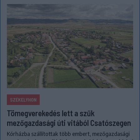
SZÉKELYHON
Tömegverekedés lett a szűk
mezőgazdasági úti vitából Csatószegen
Kórházba szállítottak több embert, mezőgazdasági