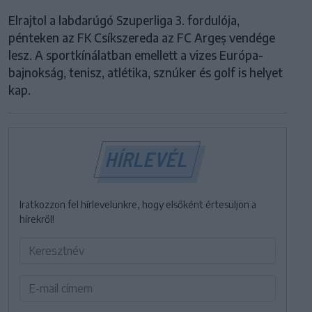
Elrajtol a labdarúgó Szuperliga 3. fordulója,
pénteken az FK Csíkszereda az FC Argeș vendége
lesz. A sportkínálatban emellett a vizes Európa-
bajnokság, tenisz, atlétika, sznúker és golf is helyet
kap.
HÍRLEVÉL
Iratkozzon fel hírlevelünkre, hogy elsőként értesüljön a
hírekről!