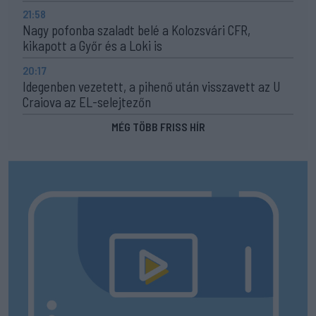
21:58
Nagy pofonba szaladt belé a Kolozsvári CFR,
kikapott a Győr és a Loki is
20:17
Idegenben vezetett, a pihenő után visszavett az U
Craiova az EL-selejtezőn
MÉG TÖBB FRISS HÍR