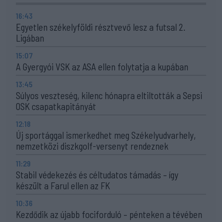
16:43
Egyetlen székelyföldi résztvevő lesz a futsal 2.
Ligában
15:07
A Gyergyói VSK az ASA ellen folytatja a kupában
13:45
Súlyos veszteség, kilenc hónapra eltiltották a Sepsi
OSK csapatkapitányát
12:18
Új sportággal ismerkedhet meg Székelyudvarhely,
nemzetközi diszkgolf-versenyt rendeznek
11:29
Stabil védekezés és céltudatos támadás – így
készült a Farul ellen az FK
10:36
Kezdődik az újabb fociforduló – pénteken a tévében