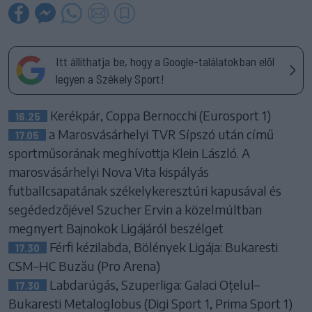
Itt állíthatja be, hogy a Google-találatokban elöl
legyen a Székely Sport!
Kerékpár, Coppa Bernocchi (Eurosport 1)
16.25
a Marosvásárhelyi TVR Sípszó után című
17.05
sportműsorának meghívottja Klein László. A
marosvásárhelyi Nova Vita kispályás
futballcsapatának székelykeresztúri kapusával és
segédedzőjével Szucher Ervin a közelmúltban
megnyert Bajnokok Ligájáról beszélget
Férfi kézilabda, Bölények Ligája: Bukaresti
17.30
CSM–HC Buzău (Pro Arena)
Labdarúgás, Szuperliga: Galaci Oțelul–
17.30
Bukaresti Metaloglobus (Digi Sport 1, Prima Sport 1)