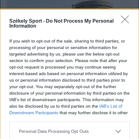
Székely Sport -
Do Not Process My Personal
Information
If you wish to opt-out of the sale, sharing to third parties, or
processing of your personal or sensitive information for
targeted advertising by us, please use the below opt-out
section to confirm your selection. Please note that after your
opt-out request is processed you may continue seeing
interest-based ads based on personal information utilized by
FŐTÉR
us or personal information disclosed to third parties prior to
your opt-out. You may separately opt-out of the further
Már csak 4-5 napig működhet a jelenlegi
disclosure of your personal information by third parties on the
körülmények között a cernavodai
IAB’s list of downstream participants. This information may
also be disclosed by us to third parties on the
IAB’s List of
atomerőmű
Downstream Participants
that may further disclose it to other
Százszázalékos kamatra adott kölcsönt a
third parties.
letartóztatott uzsorás. Akár 40 fok is várható
Personal Data Processing Opt Outs
vasárnap a nyugati országrészben.