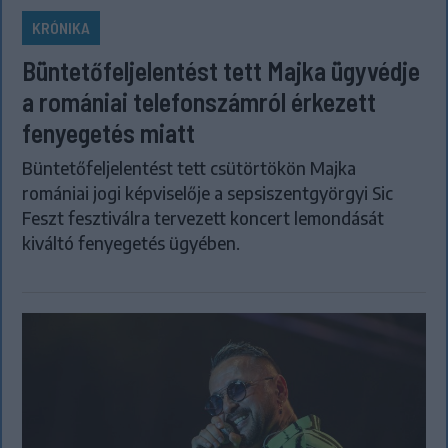
KRÓNIKA
Büntetőfeljelentést tett Majka ügyvédje
a romániai telefonszámról érkezett
fenyegetés miatt
Büntetőfeljelentést tett csütörtökön Majka
romániai jogi képviselője a sepsiszentgyörgyi Sic
Feszt fesztiválra tervezett koncert lemondását
kiváltó fenyegetés ügyében.