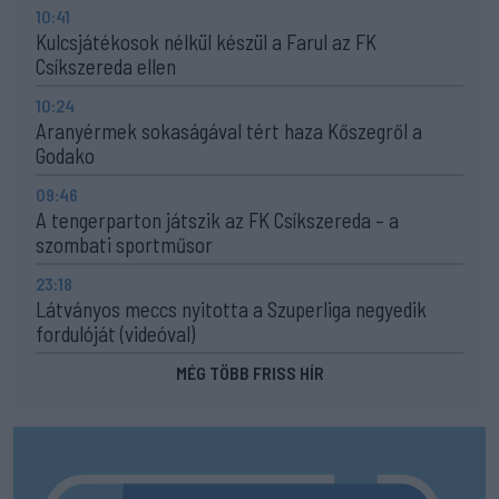
10:41
Kulcsjátékosok nélkül készül a Farul az FK
Csíkszereda ellen
10:24
Aranyérmek sokaságával tért haza Kőszegről a
Godako
09:46
A tengerparton játszik az FK Csíkszereda – a
szombati sportműsor
23:18
Látványos meccs nyitotta a Szuperliga negyedik
fordulóját (videóval)
MÉG TÖBB FRISS HÍR