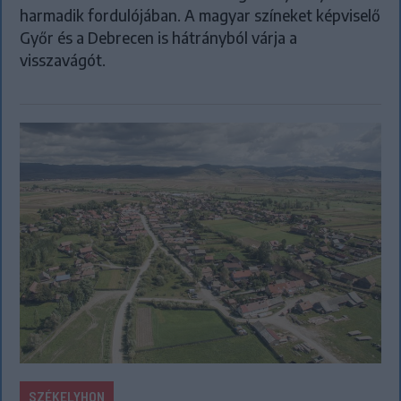
harmadik fordulójában. A magyar színeket képviselő
Győr és a Debrecen is hátrányból várja a
visszavágót.
SZÉKELYHON