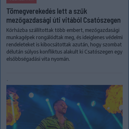
Tömegverekedés lett a szűk
mezőgazdasági úti vitából Csatószegen
Kórházba szállítottak több embert, mezőgazdasági
munkagépek rongálódtak meg, és ideiglenes védelmi
rendeleteket is kibocsátottak azután, hogy szombat
délután súlyos konfliktus alakult ki Csatószegen egy
elsőbbségadási vita nyomán.
`