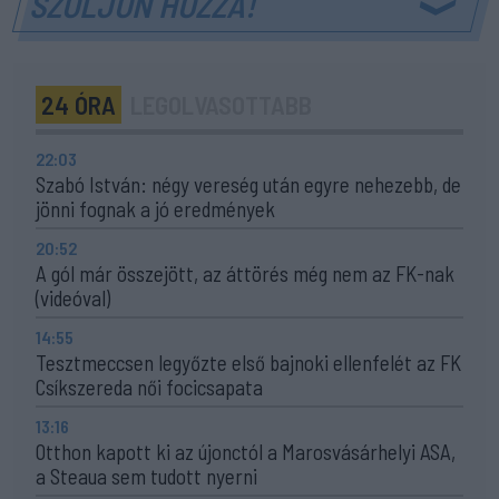
SZÓLJON HOZZÁ!
24 ÓRA
LEGOLVASOTTABB
22:03
Szabó István: négy vereség után egyre nehezebb, de
jönni fognak a jó eredmények
20:52
A gól már összejött, az áttörés még nem az FK-nak
(videóval)
14:55
Tesztmeccsen legyőzte első bajnoki ellenfelét az FK
Csíkszereda női focicsapata
13:16
Otthon kapott ki az újonctól a Marosvásárhelyi ASA,
a Steaua sem tudott nyerni