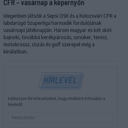
CFR – vasárnap a képernyőn
Idegenben játszik a Sepsi OSK és a Kolozsvári CFR a
labdarúgó Szuperliga harmadik fordulójának
vasárnapi játéknapján. Három magyar és két skót
bajnoki, továbbá kerékpározás, sznúker, tenisz,
motokrossz, úszás és golf szerepel még a
kínálatban.
HÍRLEVÉL
Iratkozzon fel hírlevelünkre, hogy elsőként értesüljön a
hírekről!