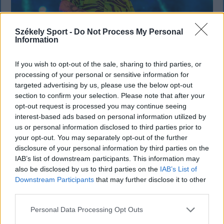
Székely Sport -
Do Not Process My Personal
Information
If you wish to opt-out of the sale, sharing to third parties, or
processing of your personal or sensitive information for
KRÓNIKA
targeted advertising by us, please use the below opt-out
Büntetőfeljelentést tett Majka ügyvédje
section to confirm your selection. Please note that after your
opt-out request is processed you may continue seeing
a romániai telefonszámról érkezett
interest-based ads based on personal information utilized by
fenyegetés miatt
us or personal information disclosed to third parties prior to
your opt-out. You may separately opt-out of the further
Büntetőfeljelentést tett csütörtökön Majka
disclosure of your personal information by third parties on the
romániai jogi képviselője a sepsiszentgyörgyi Sic
IAB’s list of downstream participants. This information may
also be disclosed by us to third parties on the
IAB’s List of
Feszt fesztiválra tervezett koncert lemondását
Downstream Participants
that may further disclose it to other
kiváltó fenyegetés ügyében.
third parties.
Personal Data Processing Opt Outs