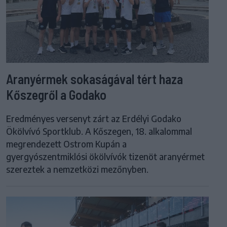
Aranyérmek sokaságával tért haza
Kőszegről a Godako
Eredményes versenyt zárt az Erdélyi Godako
Ökölvívó Sportklub. A Kőszegen, 18. alkalommal
megrendezett Ostrom Kupán a
gyergyószentmiklósi ökölvívók tizenöt aranyérmet
szereztek a nemzetközi mezőnyben.