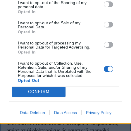
I want to opt-out of the Sharing of my
personal data.
Opted In
I want to opt-out of the Sale of my
Personal Data.
Opted In
I want to opt-out of processing my
Personal Data for Targeted Advertising.
Opted In
I want to opt-out of Collection, Use,
Retention, Sale, and/or Sharing of my
Personal Data that Is Unrelated with the
Purposes for which it was collected.
KRÓNIKA
Opted Out
Meddig használható még a régi
CONFIRM
személyi?
Sok román állampolgár még mindig az 1997-es
Data Deletion
Data Access
Privacy Policy
mintára kiállított személyi igazolványt használja,
azonban ezt fokozatosan kivonják a forgalomból,
amint az új elektronikus és egyszerű személyi