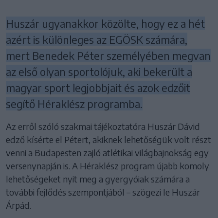
Huszár ugyanakkor közölte, hogy ez a hét
azért is különleges az EGÖSK számára,
mert Benedek Péter személyében megvan
az első olyan sportolójuk, aki bekerült a
magyar sport legjobbjait és azok edzőit
segítő Héraklész programba.
Az erről szóló szakmai tájékoztatóra Huszár Dávid
edző kísérte el Pétert, akiknek lehetőségük volt részt
venni a Budapesten zajló atlétikai világbajnokság egy
versenynapján is. A Héraklész program újabb komoly
lehetőségeket nyit meg a gyergyóiak számára a
további fejlődés szempontjából – szögezi le Huszár
Árpád.