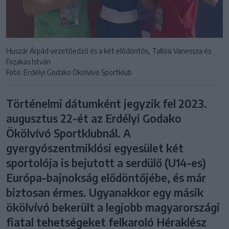
Huszár Árpád vezetőedző és a két elődöntős, Tallósi Vanessza és
Fazakas István
Fotó: Erdélyi Godako Ökölvívó Sportklub
Történelmi dátumként jegyzik fel 2023.
augusztus 22-ét az Erdélyi Godako
Ökölvívó Sportklubnál. A
gyergyószentmiklósi egyesület két
sportolója is bejutott a serdülő (U14-es)
Európa-bajnokság elődöntőjébe, és már
biztosan érmes. Ugyanakkor egy másik
ökölvívó bekerült a legjobb magyarországi
fiatal tehetségeket felkaroló Héraklész