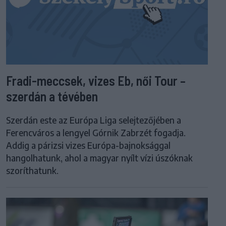
Fradi-meccsek, vizes Eb, női Tour –
szerdán a tévében
Szerdán este az Európa Liga selejtezőjében a
Ferencváros a lengyel Górnik Zabrzét fogadja.
Addig a párizsi vizes Európa-bajnoksággal
hangolhatunk, ahol a magyar nyílt vízi úszóknak
szoríthatunk.