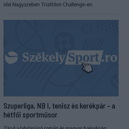
idei Nagyszeben Triathlon Challenge-en.
Szuperliga, NB I, tenisz és kerékpár – a
hétfői sportműsor
Zárul a labdarúgó román és magyar bajnokság