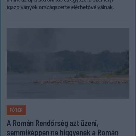
igazolványok országszerte elérhetővé válnak.
FŐTÉR
A Román Rendőrség azt üzeni,
semmiképpen ne higgyenek a Román