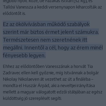
legjobb nyolc közé, de Fazakas István (52 kg), és
Tallósi Vanessza a keddi versenynapon kiharcolták az
elődöntőt is.
Ez az ökölvívásban működő szabályok
szerint már biztos érmet jelent számukra.
Természetesen nem szeretnének itt
megállni. Innentől a cél, hogy az érem minél
fényesebb legyen.
Ehhez az elődöntőben Vanesszának a horvát Tia
Zadravec ellen kell győznie, míg Istvánnak a bolgár
Nikolay Nikolaeven át vezethet az út a fináléba –
mondta el Huszár Árpád, aki a neveltjei irányítása
mellett a magyar válogatott edzői stábjában az egész
küldöttség jó szereplését segíti.