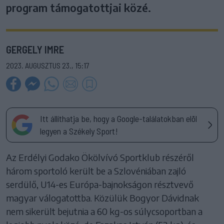
program támogatottjai közé.
GERGELY IMRE
2023. AUGUSZTUS 23., 15:17
Itt állíthatja be, hogy a Google-találatokban elöl
legyen a Székely Sport!
Az Erdélyi Godako Ökölvívó Sportklub részéről
három sportoló került be a Szlovéniában zajló
serdülő, U14-es Európa-bajnokságon résztvevő
magyar válogatottba. Közülük Bogyor Dávidnak
nem sikerült bejutnia a 60 kg-os súlycsoportban a