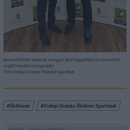
Benedek Péter bekerült a magyar sport legjobbjait és azok edzőit
segítő Héraklész programba
Fotó: Erdélyi Godako Ökölvívó Sportklub
#Ökölvívás
#Erdélyi Godako Ökölvívó Sportklub