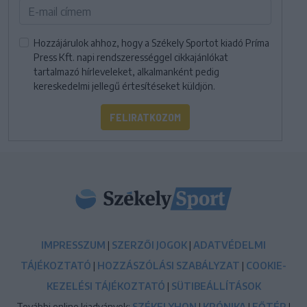
Hozzájárulok ahhoz, hogy a Székely Sportot kiadó Príma
Press Kft. napi rendszerességgel cikkajánlókat
tartalmazó hírleveleket, alkalmanként pedig
kereskedelmi jellegű értesítéseket küldjön.
FELIRATKOZOM
IMPRESSZUM
|
SZERZŐI JOGOK
|
ADATVÉDELMI
TÁJÉKOZTATÓ
|
HOZZÁSZÓLÁSI SZABÁLYZAT
|
COOKIE-
KEZELÉSI TÁJÉKOZTATÓ
|
SÜTIBEÁLLÍTÁSOK
További online kiadványok:
SZÉKELYHON
|
KRÓNIKA
|
FŐTÉR
|