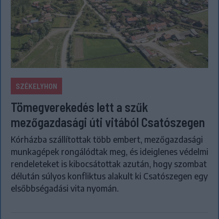
SZÉKELYHON
Tömegverekedés lett a szűk
mezőgazdasági úti vitából Csatószegen
Kórházba szállítottak több embert, mezőgazdasági
munkagépek rongálódtak meg, és ideiglenes védelmi
rendeleteket is kibocsátottak azután, hogy szombat
délután súlyos konfliktus alakult ki Csatószegen egy
elsőbbségadási vita nyomán.