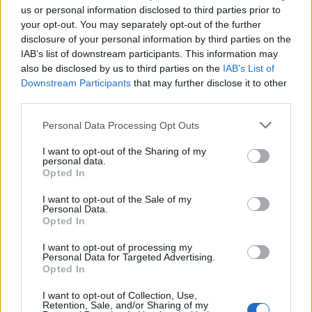
us or personal information disclosed to third parties prior to
Meddig használható még a régi
your opt-out. You may separately opt-out of the further
disclosure of your personal information by third parties on the
személyi?
IAB’s list of downstream participants. This information may
also be disclosed by us to third parties on the
IAB’s List of
Sok román állampolgár még mindig az 1997-es
Downstream Participants
that may further disclose it to other
mintára kiállított személyi igazolványt használja,
third parties.
azonban ezt fokozatosan kivonják a forgalomból,
amint az új elektronikus és egyszerű személyi
Personal Data Processing Opt Outs
igazolványok országszerte elérhetővé válnak.
I want to opt-out of the Sharing of my
personal data.
Opted In
I want to opt-out of the Sale of my
Personal Data.
Opted In
I want to opt-out of processing my
Personal Data for Targeted Advertising.
Opted In
I want to opt-out of Collection, Use,
Retention, Sale, and/or Sharing of my