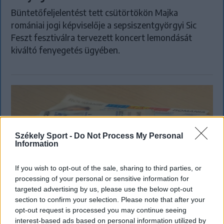
Büntetőfeljelentést tett csütörtökön Majka
romániai jogi képviselője a sepsiszentgyörgyi Sic
Feszt fesztiválra tervezett koncert lemondását
kiváltó fenyegetés ügyében.
Székely Sport -
Do Not Process My Personal
Information
If you wish to opt-out of the sale, sharing to third parties, or
processing of your personal or sensitive information for
targeted advertising by us, please use the below opt-out
section to confirm your selection. Please note that after your
opt-out request is processed you may continue seeing
KRÓNIKA
interest-based ads based on personal information utilized by