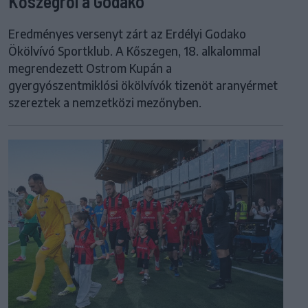
Kőszegről a Godako
Eredményes versenyt zárt az Erdélyi Godako
Ökölvívó Sportklub. A Kőszegen, 18. alkalommal
megrendezett Ostrom Kupán a
gyergyószentmiklósi ökölvívók tizenöt aranyérmet
szereztek a nemzetközi mezőnyben.