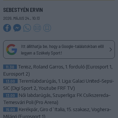
SEBESTYÉN ERVIN
2026. MÁJUS 24., 10:13
Itt állíthatja be, hogy a Google-találatokban elöl
legyen a Székely Sport!
Tenisz, Roland Garros, 1. forduló (Eurosport 1,
11.30
Eurosport 2)
Teremlabdarúgás, 1. Liga: Galaci United–Sepsi-
13.00
SIC (Digi Sport 2, Youtube FRF TV)
Női labdarúgás, Szuperliga: FK Csíkszereda–
13.00
Temesvári Poli (Pro Arena)
Kerékpár, Giro d`Italia, 15. szakasz, Voghera–
15.00
Milánó (Eurosport 1)