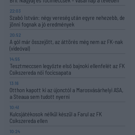
Brit Nagydíj és focimeccsek – vasárnap a tévében
22:03
Szabó István: négy vereség után egyre nehezebb, de
jönni fognak a jó eredmények
20:52
A gól már összejött, az áttörés még nem az FK-nak
(videóval)
14:55
Tesztmeccsen legyőzte első bajnoki ellenfelét az FK
Csíkszereda női focicsapata
13:16
Otthon kapott ki az újonctól a Marosvásárhelyi ASA,
a Steaua sem tudott nyerni
10:41
Kulcsjátékosok nélkül készül a Farul az FK
Csíkszereda ellen
10:24