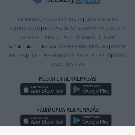
IMPRESSZUM
|
SZERZŐI JOGOK
|
ADATVÉDELMI
TÁJÉKOZTATÓ
|
HOZZÁSZÓLÁSI SZABÁLYZAT
|
COOKIE-
KEZELÉSI TÁJÉKOZTATÓ
|
SÜTIBEÁLLÍTÁSOK
További online kiadványok:
SZÉKELYHON
|
KRÓNIKA
|
FŐTÉR
|
NŐILEG
|
LIGET
|
BIHARI NAPLÓ
|
ERDÉLYI NAPLÓ
|
RÁDIÓ
GAGA
|
JÓÁLLÁS
MÉDIATÉR ALKALMAZÁS
RÁDIÓ GAGA ALKALMAZÁS