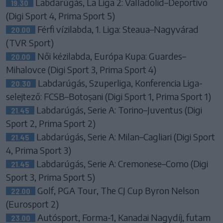
Labdarúgás, La Liga 2: Valladolid–Deportivo
19.30
(Digi Sport 4, Prima Sport 5)
Férfi vízilabda, 1. Liga: Steaua–Nagyvárad
20.00
(TVR Sport)
Női kézilabda, Európa Kupa: Guardes–
20.00
Mihalovce (Digi Sport 3, Prima Sport 4)
Labdarúgás, Szuperliga, Konferencia Liga-
20.30
selejtező: FCSB–Botoșani (Digi Sport 1, Prima Sport 1)
Labdarúgás, Serie A: Torino–Juventus (Digi
21.45
Sport 2, Prima Sport 2)
Labdarúgás, Serie A: Milan–Cagliari (Digi Sport
21.45
4, Prima Sport 3)
Labdarúgás, Serie A: Cremonese–Como (Digi
21.45
Sport 3, Prima Sport 5)
Golf, PGA Tour, The CJ Cup Byron Nelson
22.00
(Eurosport 2)
Autósport, Forma-1, Kanadai Nagydíj, futam
23.00