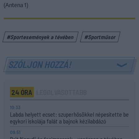
(Antena 1)
#Sportesemények a tévében
#Sportműsor
SZÓLJON HOZZÁ!
24 ÓRA
LEGOLVASOTTABB
10:33
Labda helyett ecset: szuperhősökkel népesítette be
egykori iskolája falát a bajnok kézilabdázó
09:51