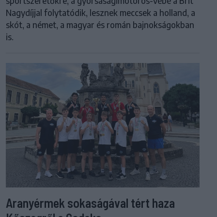
sportszeretőkre, a gyorsaságimotoros-vébé a Brit
Nagydíjjal folytatódik, lesznek meccsek a holland, a
skót, a német, a magyar és román bajnokságokban
is.
Aranyérmek sokaságával tért haza