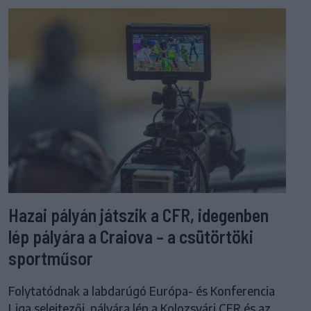
Hazai pályán játszik a CFR, idegenben
lép pályára a Craiova – a csütörtöki
sportműsor
Folytatódnak a labdarúgó Európa- és Konferencia
Liga selejtezői, pályára lép a Kolozsvári CFR és az