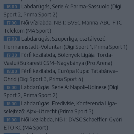
Labdarúgás, Serie A: Parma–Sassuolo (Digi
16.00
Sport 2, Prima Sport 2)
Női vízilabda, NB I.: BVSC Manna-ABC–FTC-
17.00
Telekom (M4 Sport)
Labdarúgás, Szuperliga, osztályozó:
17.30
Hermannstadt–Voluntari (Digi Sport 1, Prima Sport 1)
Férfi kézilabda, Bölények Ligája: Torda–
17.30
Vaslui/Bukaresti CSM–Nagybánya (Pro Arena)
Férfi kézilabda, Európa Kupa: Tatabánya–
18.00
Ohrid (Digi Sport 3, Prima Sport 4)
Labdarúgás, Serie A: Napoli–Udinese (Digi
19.00
Sport 2, Prima Sport 2)
Labdarúgás, Eredivisie, Konferencia Liga-
19.00
selejtező: Ajax–Utrecht (Prima Sport 3)
Női kézilabda, NB I.: DVSC Schaeffler–Győri
19.00
ETO KC (M4 Sport)