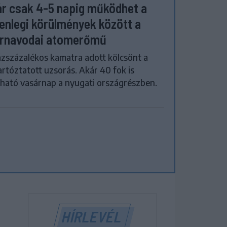
r csak 4-5 napig működhet a
lenlegi körülmények között a
rnavodai atomerőmű
zszázalékos kamatra adott kölcsönt a
artóztatott uzsorás. Akár 40 fok is
ható vasárnap a nyugati országrészben.
HÍRLEVÉL