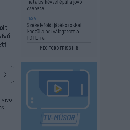
fiatalos hévvel épül a jövő
csapata
11:24
Székelyföldi játékosokkal
olt
készül a női válogatott a
vívó
FOTE-ra
ett
MÉG TÖBB FRISS HÍR
lvívó
ás