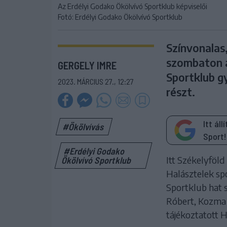
Az Erdélyi Godako Ökölvívó Sportklub képviselői
Fotó: Erdélyi Godako Ökölvívó Sportklub
Színvonalas,
szombaton a
GERGELY IMRE
Sportklub g
2023. MÁRCIUS 27., 12:27
részt.
Itt ál
#Ökölvívás
Sport!
#Erdélyi Godako
Itt Székelyföl
Ökölvívó Sportklub
Halásztelek sp
Sportklub hat s
Róbert, Kozma 
tájékoztatott 