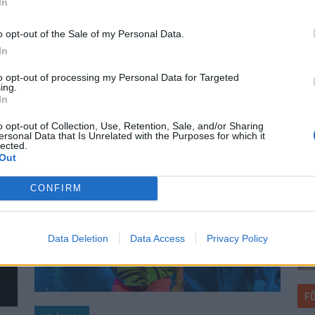
In
ezé
A
felkeltette Marius Corbu. Több szaklap
Az 
FK
szerint a Székelyföld Labdarúgó Akadémia
o opt-out of the Sale of my Personal Data.
ism
neveltje már megérdemelné a román
In
meg
válogatott meghívóját.
to opt-out of processing my Personal Data for Targeted
mil
ing.
In
o opt-out of Collection, Use, Retention, Sale, and/or Sharing
ersonal Data that Is Unrelated with the Purposes for which it
lected.
Out
CONFIRM
Data Deletion
Data Access
Privacy Policy
F