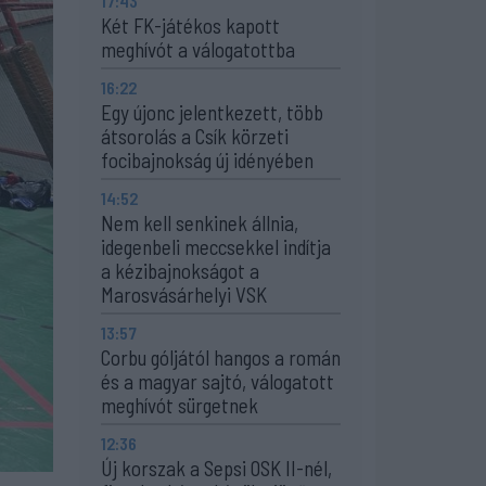
17:43
Két FK-játékos kapott
meghívót a válogatottba
16:22
Egy újonc jelentkezett, több
átsorolás a Csík körzeti
focibajnokság új idényében
14:52
Nem kell senkinek állnia,
idegenbeli meccsekkel indítja
a kézibajnokságot a
Marosvásárhelyi VSK
13:57
Corbu góljától hangos a román
és a magyar sajtó, válogatott
meghívót sürgetnek
12:36
Új korszak a Sepsi OSK II-nél,