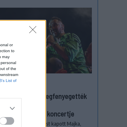
sonal or
ection to
ou may
 personal
out of the
 downstream
B’s List of
ZÉKELYHON
etveszélyesen megfenyegették
jkát, elmarad a
psiszentgyörgyi koncertje
tveszélyes fenyegetést kapott Majka,