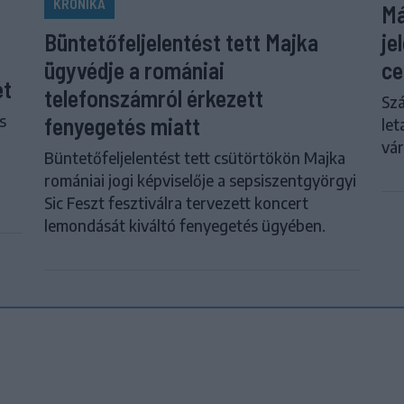
KRÓNIKA
Má
je
Büntetőfeljelentést tett Majka
ce
ügyvédje a romániai
ét
telefonszámról érkezett
Szá
s
fenyegetés miatt
let
vár
Büntetőfeljelentést tett csütörtökön Majka
romániai jogi képviselője a sepsiszentgyörgyi
Sic Feszt fesztiválra tervezett koncert
lemondását kiváltó fenyegetés ügyében.