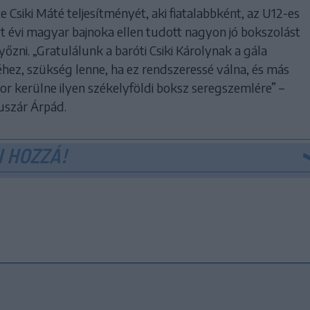
 Csiki Máté teljesítményét, aki fiatalabbként, az U12-es
t évi magyar bajnoka ellen tudott nagyon jó bokszolást
őzni. „Gratulálunk a baróti Csiki Károlynak a gála
ez, szükség lenne, ha ez rendszeressé válna, és más
or kerülne ilyen székelyföldi boksz seregszemlére” –
uszár Árpád.
 HOZZÁ!