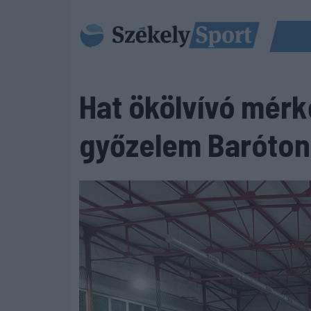
Hat ökölvívó mérk
győzelem Baróton