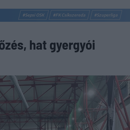
#Sepsi OSK
#FK Csíkszereda
#Szuperliga
őzés, hat gyergyói