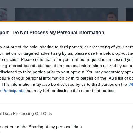
port -
Do Not Process My Personal Information
to opt-out of the sale, sharing to third parties, or processing of your per
formation for targeted advertising by us, please use the below opt-out s
r selection. Please note that after your opt-out request is processed y
eing interest-based ads based on personal information utilized by us or
disclosed to third parties prior to your opt-out. You may separately opt-
losure of your personal information by third parties on the IAB’s list of
. This information may also be disclosed by us to third parties on the
IA
psi
Corbu góljától hangos a román és
S
Participants
that may further disclose it to other third parties.
a
a magyar sajtó, válogatott
Él
meghívót sürgetnek
Ma
l Data Processing Opt Outs
Győztes gólt szerzett, a mérkőzés
se
legjobbjának választották, teljesítményével
o opt-out of the Sharing of my personal data.
Éle
pedig a román sportsajtó figyelmét is