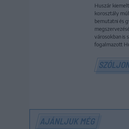
Huszár kiemelte
korosztály múl
bemutatni és gy
megszervezéséh
városokban is s
fogalmazott H
SZÓLJON
AJÁNLJUK MÉG