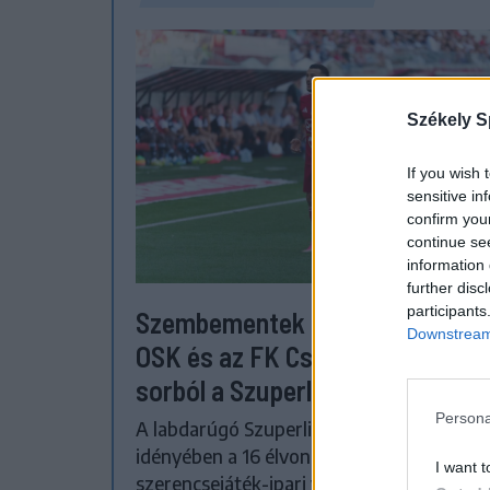
Székely S
If you wish 
sensitive in
confirm you
continue se
information 
further disc
participants
Szembementek a trenddel: a Se
Downstream 
OSK és az FK Csíkszereda kilóg 
sorból a Szuperligában
Persona
A labdarúgó Szuperliga 2026–2027-es
idényében a 16 élvonalbeli klub közül 13
I want t
szerencsejáték-ipari vállalatot jelenít meg