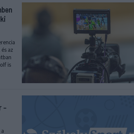
enben
ki
erencia
 és az
latban
olf is
r –
 a