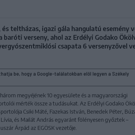
 és teltházas, igazi gála hangulatú esemény v
 baróti verseny, ahol az Erdélyi Godako Ököl
yergyószentmiklósi csapata 6 versenyzővel v
líthatja be, hogy a Google-találatokban elöl legyen a Székely
d három megyéjének 10 egyesülete és a magyarországi
ortolói mérték össze a tudásukat. Az Erdélyi Godako Ökö
portolója Csiki Máté, Fazekas István, Benedek Péter, Búz
Lívia, és Mailát András egyaránt fölényesen győztek –
Huszár Árpád az EGÖSK vezetője.