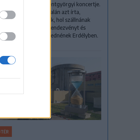
rt elmarad a sepsiszentgyörgyi koncertje.
előadó közösségi oldalán azt írta,
eretlenek azt is tudják, hol szállnának
, kik biztosítanák a rendezvényt és
yen útvonalon közlekednének Erdélyben.
ŐTÉR