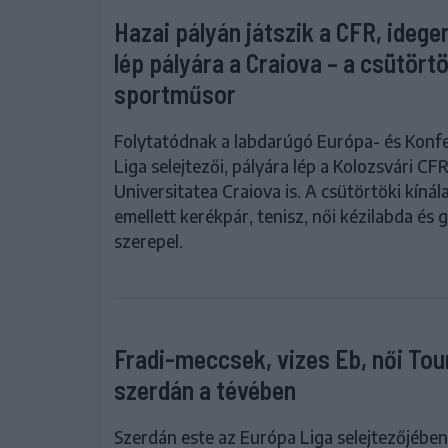
Hazai pályán játszik a CFR, ideg
lép pályára a Craiova – a csütörtö
sportműsor
Folytatódnak a labdarúgó Európa- és Konf
Liga selejtezői, pályára lép a Kolozsvári CFR
Universitatea Craiova is. A csütörtöki kíná
emellett kerékpár, tenisz, női kézilabda és g
szerepel.
Fradi-meccsek, vizes Eb, női Tou
szerdán a tévében
Szerdán este az Európa Liga selejtezőjében