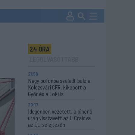
24 ÓRA
LEGOLVASOTTABB
21:58
Nagy pofonba szaladt belé a
Kolozsvári CFR, kikapott a
Győr és a Loki is
20:17
Idegenben vezetett, a pihenő
után visszavett az U Craiova
az EL-selejtezőn