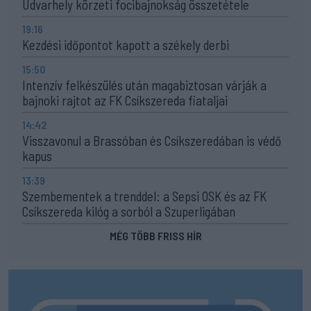
Udvarhely körzeti focibajnokság összetétele
19:16
Kezdési időpontot kapott a székely derbi
15:50
Intenzív felkészülés után magabiztosan várják a
bajnoki rajtot az FK Csíkszereda fiataljai
14:42
Visszavonul a Brassóban és Csíkszeredában is védő
kapus
13:39
Szembementek a trenddel: a Sepsi OSK és az FK
Csíkszereda kilóg a sorból a Szuperligában
MÉG TÖBB FRISS HÍR