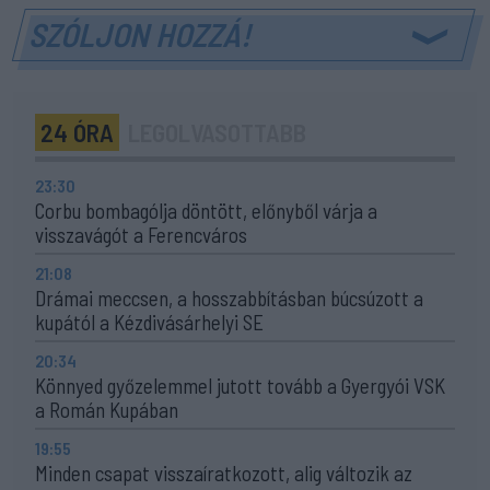
SZÓLJON HOZZÁ!
24 ÓRA
LEGOLVASOTTABB
23:30
Corbu bombagólja döntött, előnyből várja a
visszavágót a Ferencváros
21:08
Drámai meccsen, a hosszabbításban búcsúzott a
kupától a Kézdivásárhelyi SE
20:34
Könnyed győzelemmel jutott tovább a Gyergyói VSK
a Román Kupában
19:55
Minden csapat visszaíratkozott, alig változik az