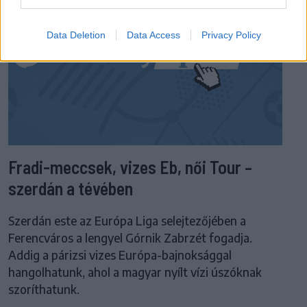
Data Deletion
Data Access
Privacy Policy
Fradi-meccsek, vizes Eb, női Tour –
szerdán a tévében
Szerdán este az Európa Liga selejtezőjében a
Ferencváros a lengyel Górnik Zabrzét fogadja.
Addig a párizsi vizes Európa-bajnoksággal
hangolhatunk, ahol a magyar nyílt vízi úszóknak
szoríthatunk.