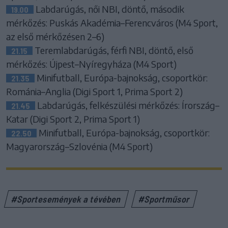
Labdarúgás, női NBI, döntő, második
19.00
mérkőzés: Puskás Akadémia–Ferencváros (M4 Sport,
az első mérkőzésen 2–6)
Teremlabdarúgás, férfi NBI, döntő, első
21.15
mérkőzés: Újpest–Nyíregyháza (M4 Sport)
Minifutball, Európa-bajnokság, csoportkör:
21.35
Románia–Anglia (Digi Sport 1, Prima Sport 2)
Labdarúgás, felkészülési mérkőzés: Írország–
21.45
Katar (Digi Sport 2, Prima Sport 1)
Minifutball, Európa-bajnokság, csoportkör:
22.50
Magyarország–Szlovénia (M4 Sport)
#Sportesemények a tévében
#Sportműsor