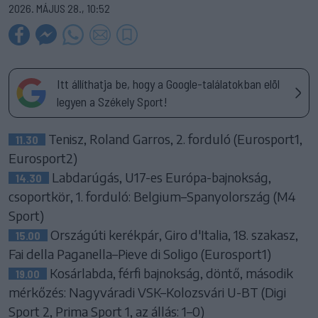
2026. MÁJUS 28., 10:52
Itt állíthatja be, hogy a Google-találatokban elöl
legyen a Székely Sport!
Tenisz, Roland Garros, 2. forduló (Eurosport1,
11.30
Eurosport2)
Labdarúgás, U17-es Európa-bajnokság,
14.30
csoportkör, 1. forduló: Belgium–Spanyolország (M4
Sport)
Országúti kerékpár, Giro d'Italia, 18. szakasz,
15.00
Fai della Paganella–Pieve di Soligo (Eurosport1)
Kosárlabda, férfi bajnokság, döntő, második
19.00
mérkőzés: Nagyváradi VSK–Kolozsvári U-BT (Digi
Sport 2, Prima Sport 1, az állás: 1–0)