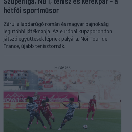
Szuperliga, NB I, tenisz és kerékpár – a
hétfői sportműsor
Zárul a labdarúgó román és magyar bajnokság
legutóbbi játéknapja. Az európai kupaporondon
játszó együttesek lépnek pályára. Női Tour de
France, újabb tenisztornák.
Hirdetés