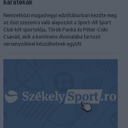
karatékák
Nemzetközi magashegyi edzőtáborban kezdte meg
az őszi szezonra való alapozást a Sport-All Sport
Club két sportolója, Török Panka és Péter-Csiki
Csanád, akik a kontinens élvonalába tartozó
versenyzőkkel készülhetnek együtt.