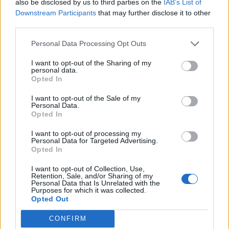
also be disclosed by us to third parties on the
IAB’s List of
FŐTÉR
Downstream Participants
that may further disclose it to other
third parties.
Már csak 4-5 napig működhet a jelenlegi
körülmények között a cernavodai
Personal Data Processing Opt Outs
atomerőmű
I want to opt-out of the Sharing of my
personal data.
Opted In
Százszázalékos kamatra adott kölcsönt a
letartóztatott uzsorás. Akár 40 fok is várható
I want to opt-out of the Sale of my
vasárnap a nyugati országrészben.
Personal Data.
Opted In
I want to opt-out of processing my
Personal Data for Targeted Advertising.
Opted In
EZ IS ÉRDEKELHETI
I want to opt-out of Collection, Use,
Retention, Sale, and/or Sharing of my
Personal Data that Is Unrelated with the
Purposes for which it was collected.
Opted Out
CONFIRM