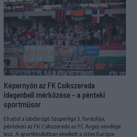
Képernyőn az FK Csíkszereda
idegenbeli mérkőzése – a pénteki
sportműsor
Elrajtol a labdarúgó Szuperliga 3. fordulója,
pénteken az FK Csíkszereda az FC Argeș vendége
lesz. A sportkínálatban emellett a vizes Európa-