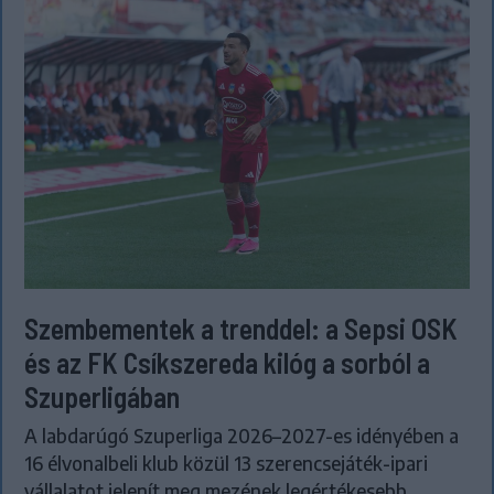
Szembementek a trenddel: a Sepsi OSK
és az FK Csíkszereda kilóg a sorból a
Szuperligában
A labdarúgó Szuperliga 2026–2027-es idényében a
16 élvonalbeli klub közül 13 szerencsejáték-ipari
vállalatot jelenít meg mezének legértékesebb