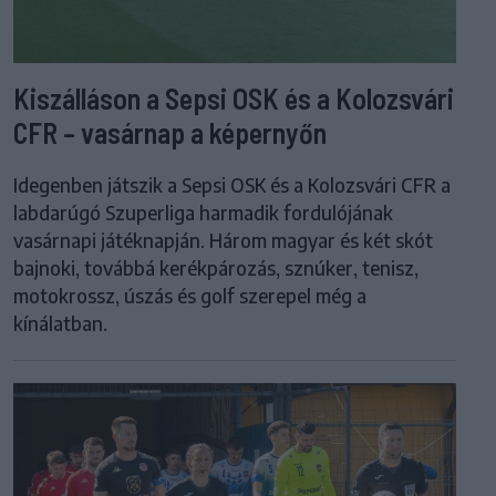
Kiszálláson a Sepsi OSK és a Kolozsvári
CFR – vasárnap a képernyőn
Idegenben játszik a Sepsi OSK és a Kolozsvári CFR a
labdarúgó Szuperliga harmadik fordulójának
vasárnapi játéknapján. Három magyar és két skót
bajnoki, továbbá kerékpározás, sznúker, tenisz,
motokrossz, úszás és golf szerepel még a
kínálatban.