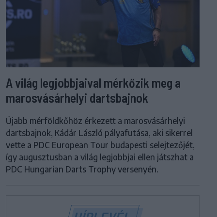
A világ legjobbjaival mérkőzik meg a
marosvásárhelyi dartsbajnok
Újabb mérföldkőhöz érkezett a marosvásárhelyi
dartsbajnok, Kádár László pályafutása, aki sikerrel
vette a PDC European Tour budapesti selejtezőjét,
így augusztusban a világ legjobbjai ellen játszhat a
PDC Hungarian Darts Trophy versenyén.
HÍRLEVÉL