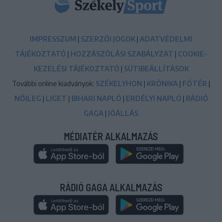
IMPRESSZUM
|
SZERZŐI JOGOK
|
ADATVÉDELMI
TÁJÉKOZTATÓ
|
HOZZÁSZÓLÁSI SZABÁLYZAT
|
COOKIE-
KEZELÉSI TÁJÉKOZTATÓ
|
SÜTIBEÁLLÍTÁSOK
További online kiadványok:
SZÉKELYHON
|
KRÓNIKA
|
FŐTÉR
|
NŐILEG
|
LIGET
|
BIHARI NAPLÓ
|
ERDÉLYI NAPLÓ
|
RÁDIÓ
GAGA
|
JÓÁLLÁS
MÉDIATÉR ALKALMAZÁS
RÁDIÓ GAGA ALKALMAZÁS