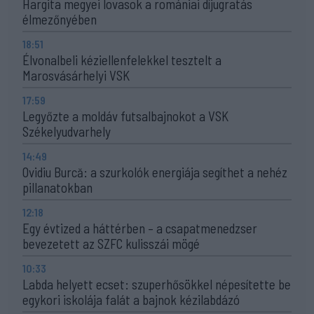
Hargita megyei lovasok a romániai díjugratás
élmezőnyében
18:51
Élvonalbeli kéziellenfelekkel tesztelt a
Marosvásárhelyi VSK
17:59
Legyőzte a moldáv futsalbajnokot a VSK
Székelyudvarhely
14:49
Ovidiu Burcă: a szurkolók energiája segíthet a nehéz
pillanatokban
12:18
Egy évtized a háttérben – a csapatmenedzser
bevezetett az SZFC kulisszái mögé
10:33
Labda helyett ecset: szuperhősökkel népesítette be
egykori iskolája falát a bajnok kézilabdázó