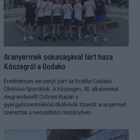
Aranyérmek sokaságával tért haza
Kőszegről a Godako
Eredményes versenyt zárt az Erdélyi Godako
Ökölvívó Sportklub. A Kőszegen, 18. alkalommal
megrendezett Ostrom Kupán a
gyergyószentmiklósi ökölvívók tizenöt aranyérmet
szereztek a nemzetközi mezőnyben.