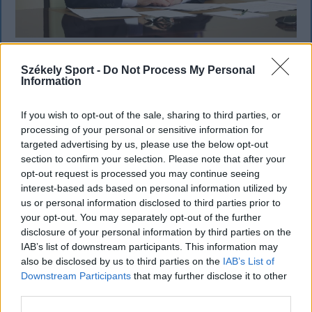
KRÓNIKA
Székely Sport -
Do Not Process My Personal
Information
Putyin egy NATO-tagállam
megtámadására készül az amerikai
If you wish to opt-out of the sale, sharing to third parties, or
processing of your personal or sensitive information for
hírszerzés szerint
targeted advertising by us, please use the below opt-out
section to confirm your selection. Please note that after your
A legfrissebb amerikai hírszerzési értékelések
opt-out request is processed you may continue seeing
szerint Vlagyimir Putyin orosz elnök a következő
interest-based ads based on personal information utilized by
néhány évben korlátozott támadást indíthat egy
us or personal information disclosed to third parties prior to
NATO-tagállam ellen, hogy próbára tegye a katonai
your opt-out. You may separately opt-out of the further
szövetség elszántságát.
disclosure of your personal information by third parties on the
IAB’s list of downstream participants. This information may
also be disclosed by us to third parties on the
IAB’s List of
Downstream Participants
that may further disclose it to other
third parties.