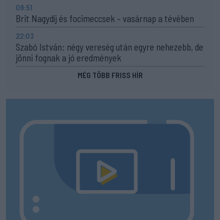
09:51
Brit Nagydíj és focimeccsek – vasárnap a tévében
22:03
Szabó István: négy vereség után egyre nehezebb, de
jönni fognak a jó eredmények
MÉG TÖBB FRISS HÍR