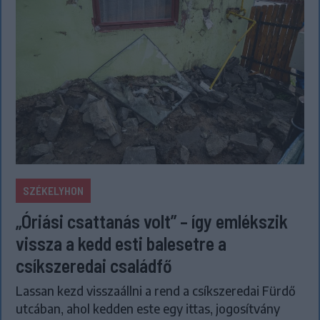
SZÉKELYHON
„Óriási csattanás volt” – így emlékszik
vissza a kedd esti balesetre a
csíkszeredai családfő
Lassan kezd visszaállni a rend a csíkszeredai Fürdő
utcában, ahol kedden este egy ittas, jogosítvány