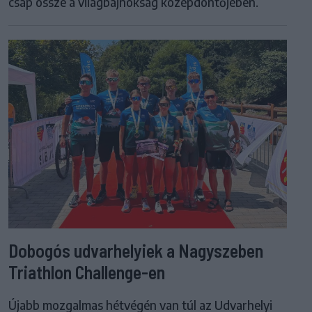
csap össze a világbajnokság középdöntőjében.
Dobogós udvarhelyiek a Nagyszeben
Triathlon Challenge-en
Újabb mozgalmas hétvégén van túl az Udvarhelyi