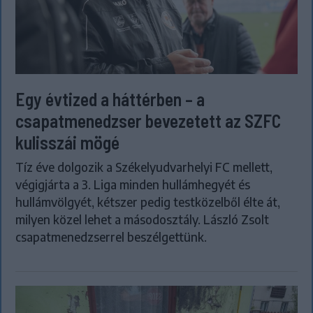
Egy évtized a háttérben – a
csapatmenedzser bevezetett az SZFC
kulisszái mögé
Tíz éve dolgozik a Székelyudvarhelyi FC mellett,
végigjárta a 3. Liga minden hullámhegyét és
hullámvölgyét, kétszer pedig testközelből élte át,
milyen közel lehet a másodosztály. László Zsolt
csapatmenedzserrel beszélgettünk.