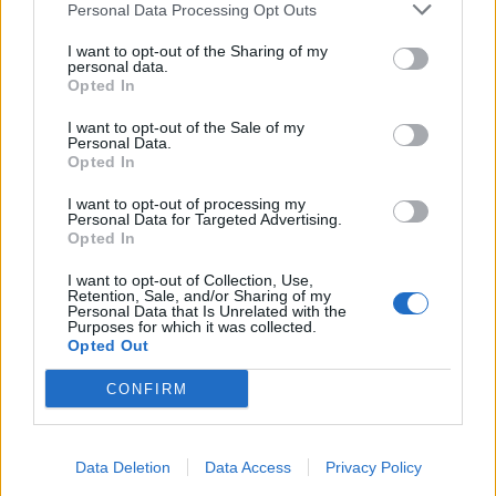
Personal Data Processing Opt Outs
I want to opt-out of the Sharing of my
personal data.
Opted In
I want to opt-out of the Sale of my
Personal Data.
Opted In
I want to opt-out of processing my
Personal Data for Targeted Advertising.
Opted In
FŐTÉR
I want to opt-out of Collection, Use,
„A Kárpátok szimbólumát egy gyűlölt,
Retention, Sale, and/or Sharing of my
Personal Data that Is Unrelated with the
kártékony, kóborló vadállattá
Purposes for which it was collected.
Opted Out
züllesztette a politikum”
CONFIRM
A medveproblémára egyetlen valódi megoldás
létezik, az állomány visszalövése az optimális
létszámra. Birtalan István gyergyószentmiklósi
Data Deletion
Data Access
Privacy Policy
vadásszal beszélgettünk, nemcsak a medvékről.