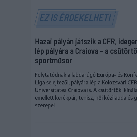
EZ IS ÉRDEKELHETI
Hazai pályán játszik a CFR, ideg
lép pályára a Craiova – a csütörtö
sportműsor
Folytatódnak a labdarúgó Európa- és Konf
Liga selejtezői, pályára lép a Kolozsvári CFR
Universitatea Craiova is. A csütörtöki kíná
emellett kerékpár, tenisz, női kézilabda és g
szerepel.