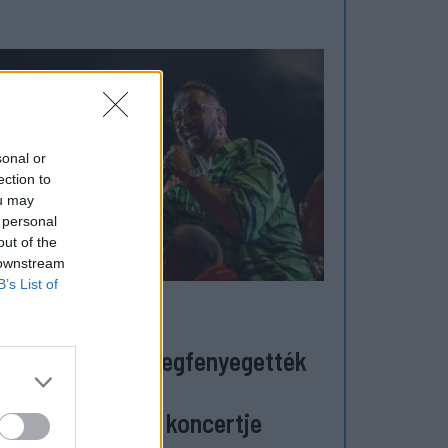
sonal or
ection to
ou may
 personal
out of the
 downstream
B’s List of
ZÉKELYHON
etveszélyesen megfenyegették
jkát, elmarad a
psiszentgyörgyi koncertje