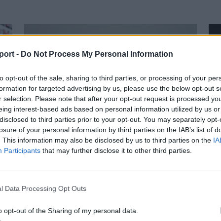
port -
Do Not Process My Personal Information
to opt-out of the sale, sharing to third parties, or processing of your per
formation for targeted advertising by us, please use the below opt-out s
r selection. Please note that after your opt-out request is processed y
eing interest-based ads based on personal information utilized by us or
disclosed to third parties prior to your opt-out. You may separately opt-
losure of your personal information by third parties on the IAB’s list of
. This information may also be disclosed by us to third parties on the
IA
Participants
that may further disclose it to other third parties.
psi
Neves klubokban játszott a Sepsi
S
a
OSK új középhátvédje
Él
Újabb tapasztalt labdarúgóval erősítette
l Data Processing Opt Outs
Ma
meg keretét a Sepsi OSK. A háromszéki klub
se
o opt-out of the Sharing of my personal data.
a 34 éves Lindsay Rose-t szerződtette, aki