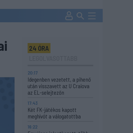
ai
24 ÓRA
LEGOLVASOTTABB
20:17
Idegenben vezetett, a pihenő
után visszavett az U Craiova
az EL-selejtezőn
17:43
Két FK-játékos kapott
meghívót a válogatottba
16:22