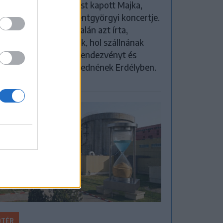
tveszélyes fenyegetést kapott Majka,
rt elmarad a sepsiszentgyörgyi koncertje.
előadó közösségi oldalán azt írta,
eretlenek azt is tudják, hol szállnának
, kik biztosítanák a rendezvényt és
yen útvonalon közlekednének Erdélyben.
ŐTÉR