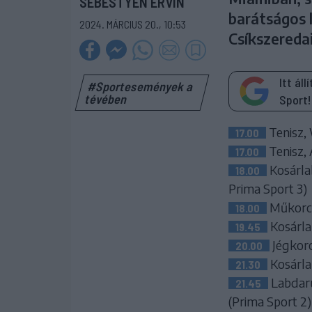
SEBESTYÉN ERVIN
barátságos 
2024. MÁRCIUS 20., 10:53
Csíkszeredai
Itt ál
#Sportesemények a
tévében
Sport!
Tenisz, 
17.00
Tenisz, 
17.00
Kosárlab
18.00
Prima Sport 3)
Műkorcs
18.00
Kosárla
19.45
Jégkoro
20.00
Kosárlab
21.30
Labdarú
21.45
(Prima Sport 2)