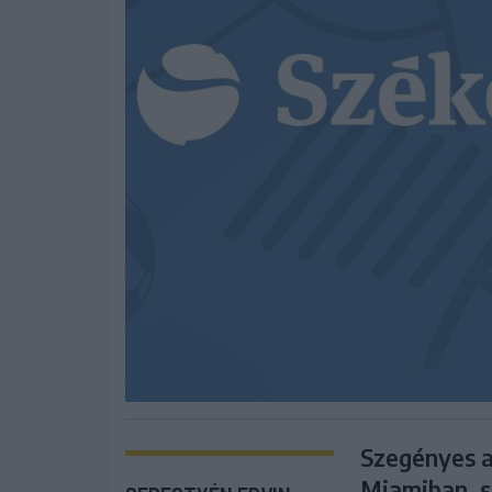
Szegényes a
Miamiban, s