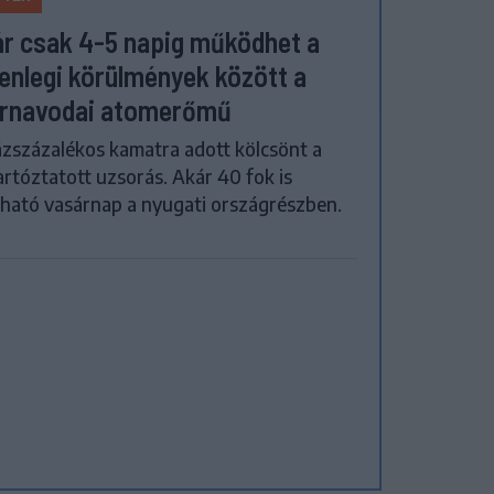
r csak 4-5 napig működhet a
lenlegi körülmények között a
rnavodai atomerőmű
zszázalékos kamatra adott kölcsönt a
artóztatott uzsorás. Akár 40 fok is
ható vasárnap a nyugati országrészben.