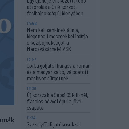
Egy újonc jelentkezett, több
átsorolás a Csík körzeti
focibajnokság új idényében
14:52
Nem kell senkinek állnia,
idegenbeli meccsekkel indítja
a kézibajnokságot a
Marosvásárhelyi VSK
13:57
Corbu góljától hangos a román
és a magyar sajtó, válogatott
meghívót sürgetnek
12:36
Új korszak a Sepsi OSK II-nél,
fiatalos hévvel épül a jövő
csapata
11:24
ornák
Székelyföldi játékosokkal