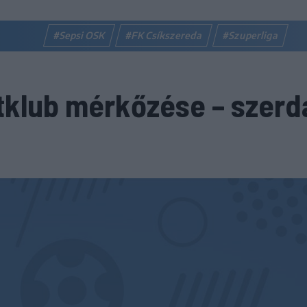
#Sepsi OSK
#FK Csíkszereda
#Szuperliga
tklub mérkőzése – szerd