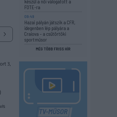
készül a női válogatott a
FOTE-ra
09:49
Hazai pályán játszik a CFR,
idegenben lép pályára a
Craiova – a csütörtöki
sportműsor
MÉG TÖBB FRISS HÍR
ort 3,
)
vis