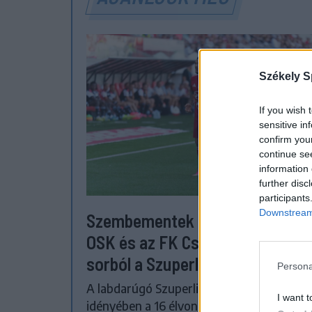
Székely S
If you wish 
sensitive in
confirm you
continue se
information 
further disc
participants
Downstream 
Szembementek a trenddel: a Se
OSK és az FK Csíkszereda kilóg 
sorból a Szuperligában
Persona
A labdarúgó Szuperliga 2026–2027-es
I want t
idényében a 16 élvonalbeli klub közül 13