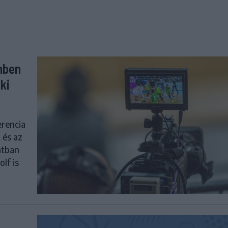
enben
ki
erencia
 és az
latban
olf is