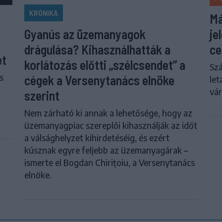
KRÓNIKA
Má
je
Gyanús az üzemanyagok
ce
drágulása? Kihasználhatták a
ét
korlátozás előtti „szélcsendet” a
Szá
s
cégek a Versenytanács elnöke
let
vár
szerint
Nem zárható ki annak a lehetősége, hogy az
üzemanyagpiac szereplői kihasználják az időt
a válsághelyzet kihirdetéséig, és ezért
kúsznak egyre feljebb az üzemanyagárak –
ismerte el Bogdan Chirițoiu, a Versenytanács
elnöke.