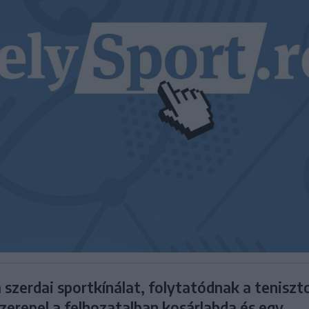
 szerdai sportkínálat, folytatódnak a teniszt
zerepel a felhozatalban kosárlabda és egy