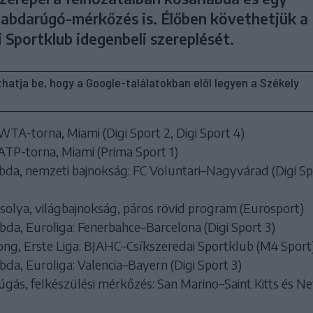
labdarúgó-mérkőzés is. Élőben követhetjük a
 Sportklub idegenbeli szereplését.
líthatja be, hogy a Google-találatokban elöl legyen a Székely
WTA-torna, Miami (Digi Sport 2, Digi Sport 4)
ATP-torna, Miami (Prima Sport 1)
da, nemzeti bajnokság: FC Voluntari–Nagyvárad (Digi Sp
olya, világbajnokság, páros rövid program (Eurosport)
bda, Euroliga: Fenerbahce–Barcelona (Digi Sport 3)
ng, Erste Liga: BJAHC–Csíkszeredai Sportklub (M4 Sport
da, Euroliga: Valencia–Bayern (Digi Sport 3)
gás, felkészülési mérkőzés: San Marino–Saint Kitts és Ne