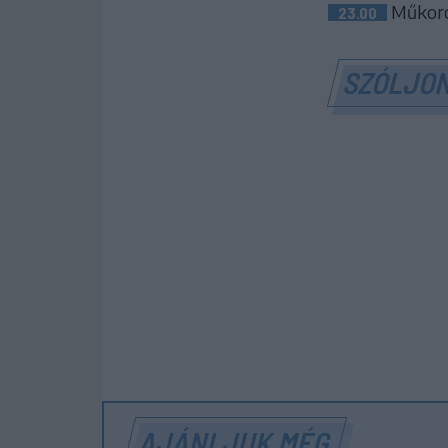
Műkorcs
23.00
SZÓLJON
AJÁNLJUK MÉG