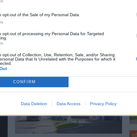
In
Éle
korábban többek között az Olympique Lyon
ezé
és a Legia Warszawa színeiben is
A
o opt-out of the Sale of my Personal Data.
Az 
futballozott.
FK
In
ism
meg
to opt-out of processing my Personal Data for Targeted
ing.
mil
In
o opt-out of Collection, Use, Retention, Sale, and/or Sharing
ersonal Data that Is Unrelated with the Purposes for which it
lected.
Out
CONFIRM
Data Deletion
Data Access
Privacy Policy
F