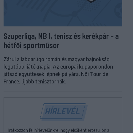
Szuperliga, NB I, tenisz és kerékpár – a
hétfői sportműsor
Zárul a labdarúgó román és magyar bajnokság
legutóbbi játéknapja. Az európai kupaporondon
játszó együttesek lépnek pályára. Női Tour de
France, újabb tenisztornák.
HÍRLEVÉL
Iratkozzon fel hírlevelünkre, hogy elsőként értesüljön a