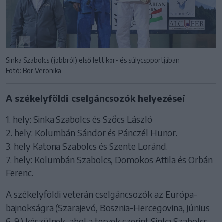
Sinka Szabolcs (jobbról) első lett kor- és súlycspportjában
Fotó: Bor Veronika
A székelyföldi cselgáncsozók helyezései
1. hely: Sinka Szabolcs és Szőcs László
2. hely: Kolumbán Sándor és Pánczél Hunor.
3. hely Katona Szabolcs és Szente Loránd.
7. hely: Kolumbán Szabolcs, Domokos Attila és Orbán
Ferenc.
A székelyföldi veterán cselgáncsozók az Európa-
bajnokságra (Szarajevó, Bosznia-Hercegovina, június
6-9.) készülnek, ahol a tervek szerint Sinka Szabolcs,