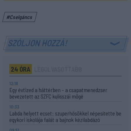
#Cselgáncs
SZÓLJON HOZZÁ!
24 ÓRA
LEGOLVASOTTABB
12:18
Egy évtized a háttérben – a csapatmenedzser
bevezetett az SZFC kulisszái mögé
10:33
Labda helyett ecset: szuperhősökkel népesítette be
egykori iskolája falát a bajnok kézilabdázó
09:51