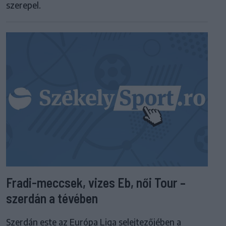
szerepel.
Fradi-meccsek, vizes Eb, női Tour –
szerdán a tévében
Szerdán este az Európa Liga selejtezőjében a