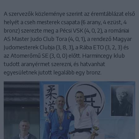
A szervezők közleménye szerint az éremtáblázat első
helyét a cseh mesterek csapata (6 arany, 4 ezüst, 4
bronz) szerezte meg a Pécsi VSK (4, 0, 2), a romániai
AS Master Judo Club Tora (4, 0, 1), a rendező Magyar
Judomesterek Clubja (3, 8, 3), a Rába ETO (3, 2, 3) és
az Atomerőmű SE (3, 0, 0) előtt. Harmincegy klub
tudott aranyérmet szerezni, és hatvanhat
egyesületnek jutott legalább egy bronz.