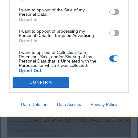
személyi?
I want to opt-out of the Sale of my
Sok román állampolgár még mindig az 1997-es
Personal Data.
Opted In
mintára kiállított személyi igazolványt használja,
azonban ezt fokozatosan kivonják a forgalomból,
I want to opt-out of processing my
Personal Data for Targeted Advertising.
amint az új elektronikus és egyszerű személyi
Opted In
igazolványok országszerte elérhetővé válnak.
I want to opt-out of Collection, Use,
Retention, Sale, and/or Sharing of my
Personal Data that Is Unrelated with the
Purposes for which it was collected.
Opted Out
CONFIRM
Data Deletion
Data Access
Privacy Policy