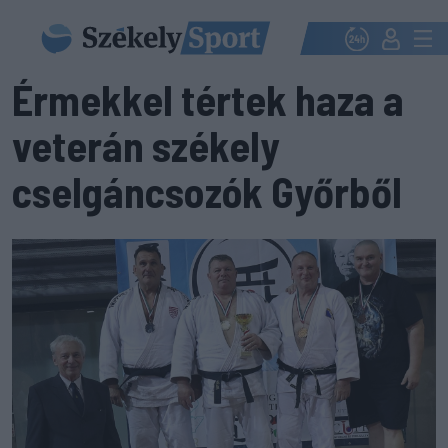
Érmekkel tértek haza a
veterán székely
cselgáncsozók Győrből