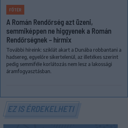
FŐTÉR
A Román Rendőrség azt üzeni,
semmiképpen ne higgyenek a Román
Rendőrségnek – hírmix
További híreink: sziklát akart a Dunába robbantani a
hadsereg, egyelőre sikertelenül, az illetékes szerint
pedig semmiféle korlátozás nem lesz a lakossági
áramfogyasztásban.
EZ IS ÉRDEKELHETI