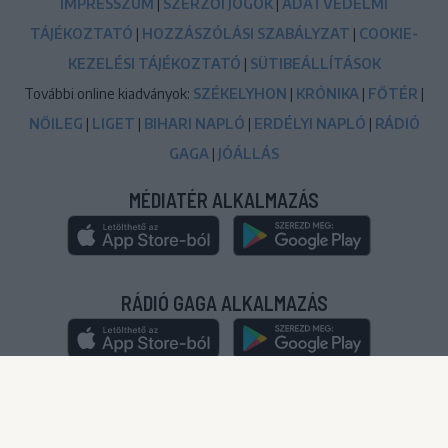
IMPRESSZUM
|
SZERZŐI JOGOK
|
ADATVÉDELMI
TÁJÉKOZTATÓ
|
HOZZÁSZÓLÁSI SZABÁLYZAT
|
COOKIE-
KEZELÉSI TÁJÉKOZTATÓ
|
SÜTIBEÁLLÍTÁSOK
További online kiadványok:
SZÉKELYHON
|
KRÓNIKA
|
FŐTÉR
|
NŐILEG
|
LIGET
|
BIHARI NAPLÓ
|
ERDÉLYI NAPLÓ
|
RÁDIÓ
GAGA
|
JÓÁLLÁS
MÉDIATÉR ALKALMAZÁS
RÁDIÓ GAGA ALKALMAZÁS
© 2020-2024
|
Minden jog fenntartva!