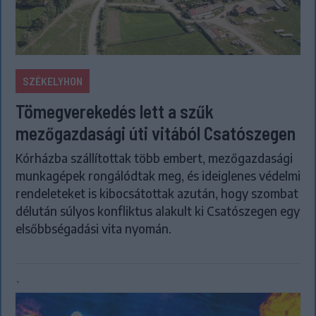
SZÉKELYHON
Tömegverekedés lett a szűk
mezőgazdasági úti vitából Csatószegen
Kórházba szállítottak több embert, mezőgazdasági
munkagépek rongálódtak meg, és ideiglenes védelmi
rendeleteket is kibocsátottak azután, hogy szombat
délután súlyos konfliktus alakult ki Csatószegen egy
elsőbbségadási vita nyomán.
`