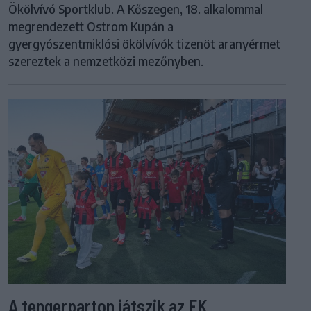
Ökölvívó Sportklub. A Kőszegen, 18. alkalommal
megrendezett Ostrom Kupán a
gyergyószentmiklósi ökölvívók tizenöt aranyérmet
szereztek a nemzetközi mezőnyben.
A tengerparton játszik az FK