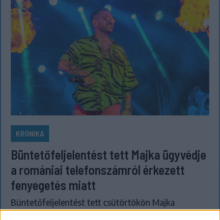
KRÓNIKA
Büntetőfeljelentést tett Majka ügyvédje
a romániai telefonszámról érkezett
fenyegetés miatt
Büntetőfeljelentést tett csütörtökön Majka
romániai jogi képviselője a sepsiszentgyörgyi Sic