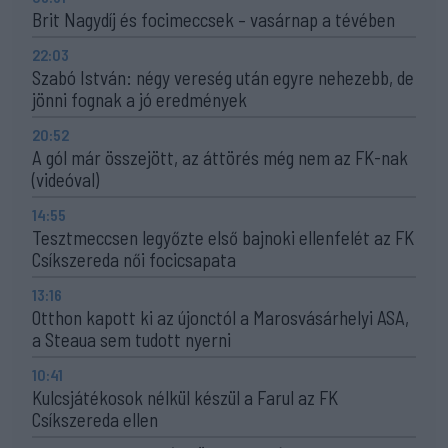
Brit Nagydíj és focimeccsek – vasárnap a tévében
22:03
Szabó István: négy vereség után egyre nehezebb, de
jönni fognak a jó eredmények
20:52
A gól már összejött, az áttörés még nem az FK-nak
(videóval)
14:55
Tesztmeccsen legyőzte első bajnoki ellenfelét az FK
Csíkszereda női focicsapata
13:16
Otthon kapott ki az újonctól a Marosvásárhelyi ASA,
a Steaua sem tudott nyerni
10:41
Kulcsjátékosok nélkül készül a Farul az FK
Csíkszereda ellen