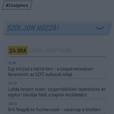
#Cselgáncs
SZÓLJON HOZZÁ!
24 ÓRA
LEGOLVASOTTABB
12:18
Egy évtized a háttérben – a csapatmenedzser
bevezetett az SZFC kulisszái mögé
10:33
Labda helyett ecset: szuperhősökkel népesítette be
egykori iskolája falát a bajnok kézilabdázó
09:51
Brit Nagydíj és focimeccsek – vasárnap a tévében