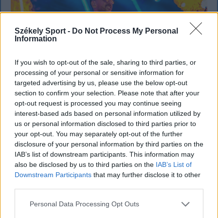
Székely Sport -
Do Not Process My Personal
Information
If you wish to opt-out of the sale, sharing to third parties, or
processing of your personal or sensitive information for
targeted advertising by us, please use the below opt-out
section to confirm your selection. Please note that after your
opt-out request is processed you may continue seeing
KRÓNIKA
interest-based ads based on personal information utilized by
us or personal information disclosed to third parties prior to
Büntetőfeljelentést tett Majka ügyvédje
your opt-out. You may separately opt-out of the further
disclosure of your personal information by third parties on the
a romániai telefonszámról érkezett
IAB’s list of downstream participants. This information may
fenyegetés miatt
also be disclosed by us to third parties on the
IAB’s List of
Downstream Participants
that may further disclose it to other
Büntetőfeljelentést tett csütörtökön Majka
third parties.
romániai jogi képviselője a sepsiszentgyörgyi Sic
Personal Data Processing Opt Outs
Feszt fesztiválra tervezett koncert lemondását