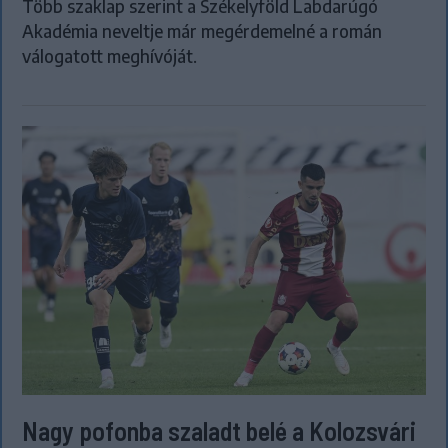
Több szaklap szerint a Székelyföld Labdarúgó
Akadémia neveltje már megérdemelné a román
válogatott meghívóját.
Nagy pofonba szaladt belé a Kolozsvári