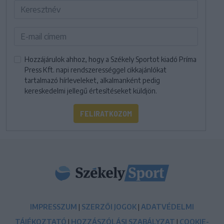
Hozzájárulok ahhoz, hogy a Székely Sportot kiadó Príma
Press Kft. napi rendszerességgel cikkajánlókat
tartalmazó hírleveleket, alkalmanként pedig
kereskedelmi jellegű értesítéseket küldjön.
FELIRATKOZOM
IMPRESSZUM
|
SZERZŐI JOGOK
|
ADATVÉDELMI
TÁJÉKOZTATÓ
|
HOZZÁSZÓLÁSI SZABÁLYZAT
|
COOKIE-