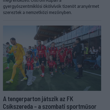
megrendezett Ostrom Kupán a
gyergyószentmiklósi ökölvívók tizenöt aranyérmet
szereztek a nemzetközi mezőnyben.
A tengerparton játszik az FK
Csíkszereda – a szombati sportműsor