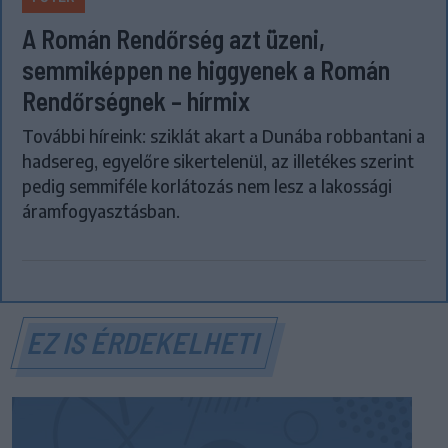
A Román Rendőrség azt üzeni,
semmiképpen ne higgyenek a Román
Rendőrségnek – hírmix
További híreink: sziklát akart a Dunába robbantani a
hadsereg, egyelőre sikertelenül, az illetékes szerint
pedig semmiféle korlátozás nem lesz a lakossági
áramfogyasztásban.
EZ IS ÉRDEKELHETI