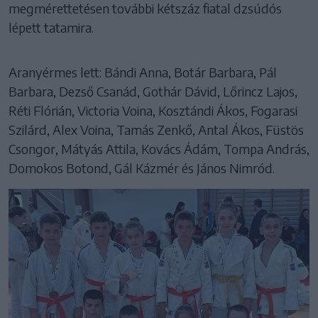
megmérettetésen további kétszáz fiatal dzsúdós
lépett tatamira.
Aranyérmes lett: Bándi Anna, Botár Barbara, Pál
Barbara, Dezső Csanád, Gothár Dávid, Lőrincz Lajos,
Réti Flórián, Victoria Voina, Kosztándi Ákos, Fogarasi
Szilárd, Alex Voina, Tamás Zenkő, Antal Ákos, Füstös
Csongor, Mátyás Attila, Kovács Ádám, Tompa András,
Domokos Botond, Gál Kázmér és János Nimród.