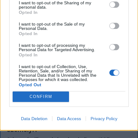
kiváltó fenyegetés ügyében.
I want to opt-out of the Sharing of my
personal data.
Opted In
I want to opt-out of the Sale of my
Personal Data.
Opted In
I want to opt-out of processing my
Personal Data for Targeted Advertising.
Opted In
I want to opt-out of Collection, Use,
Retention, Sale, and/or Sharing of my
Personal Data that Is Unrelated with the
Purposes for which it was collected.
Opted Out
CONFIRM
KRÓNIKA
Meddig használható még a régi
Data Deletion
Data Access
Privacy Policy
személyi?