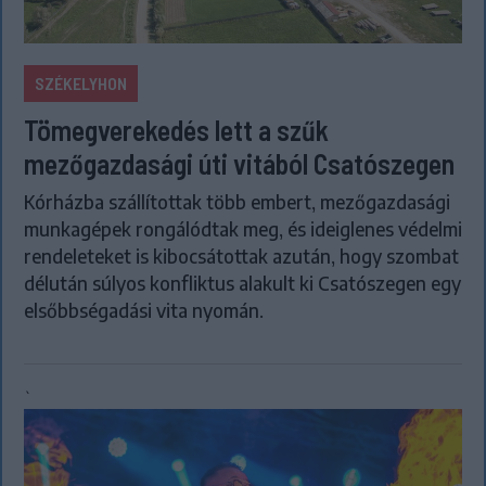
SZÉKELYHON
Tömegverekedés lett a szűk
mezőgazdasági úti vitából Csatószegen
Kórházba szállítottak több embert, mezőgazdasági
munkagépek rongálódtak meg, és ideiglenes védelmi
rendeleteket is kibocsátottak azután, hogy szombat
délután súlyos konfliktus alakult ki Csatószegen egy
elsőbbségadási vita nyomán.
`