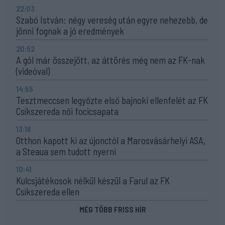
22:03
Szabó István: négy vereség után egyre nehezebb, de
jönni fognak a jó eredmények
20:52
A gól már összejött, az áttörés még nem az FK-nak
(videóval)
14:55
Tesztmeccsen legyőzte első bajnoki ellenfelét az FK
Csíkszereda női focicsapata
13:16
Otthon kapott ki az újonctól a Marosvásárhelyi ASA,
a Steaua sem tudott nyerni
10:41
Kulcsjátékosok nélkül készül a Farul az FK
Csíkszereda ellen
MÉG TÖBB FRISS HÍR