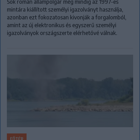
Sok román állampolgár még mindig az 1997-es
mintára kiállított személyi igazolványt használja,
azonban ezt fokozatosan kivonják a forgalomból,
amint az új elektronikus és egyszerű személyi
igazolványok országszerte elérhetővé válnak.
FŐTÉR