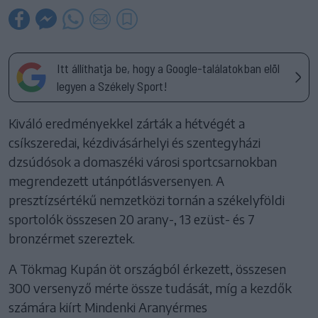
Itt állíthatja be, hogy a Google-találatokban elöl
legyen a Székely Sport!
Kiváló eredményekkel zárták a hétvégét a
csíkszeredai, kézdivásárhelyi és szentegyházi
dzsúdósok a domaszéki városi sportcsarnokban
megrendezett utánpótlásversenyen. A
presztízsértékű nemzetközi tornán a székelyföldi
sportolók összesen 20 arany-, 13 ezüst- és 7
bronzérmet szereztek.
A Tökmag Kupán öt országból érkezett, összesen
300 versenyző mérte össze tudását, míg a kezdők
számára kiírt Mindenki Aranyérmes