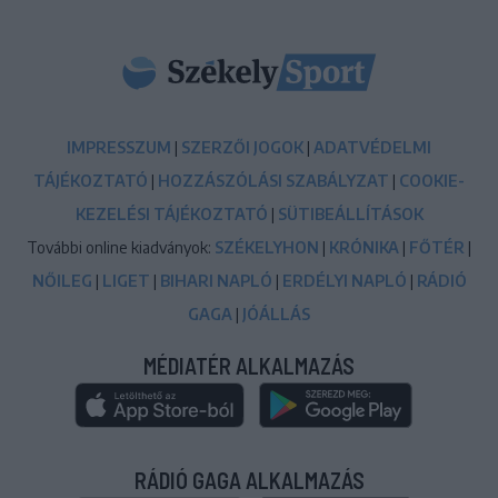
IMPRESSZUM
|
SZERZŐI JOGOK
|
ADATVÉDELMI
TÁJÉKOZTATÓ
|
HOZZÁSZÓLÁSI SZABÁLYZAT
|
COOKIE-
KEZELÉSI TÁJÉKOZTATÓ
|
SÜTIBEÁLLÍTÁSOK
További online kiadványok:
SZÉKELYHON
|
KRÓNIKA
|
FŐTÉR
|
NŐILEG
|
LIGET
|
BIHARI NAPLÓ
|
ERDÉLYI NAPLÓ
|
RÁDIÓ
GAGA
|
JÓÁLLÁS
MÉDIATÉR ALKALMAZÁS
RÁDIÓ GAGA ALKALMAZÁS