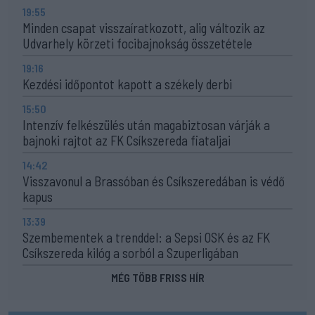
19:55
Minden csapat visszaíratkozott, alig változik az
Udvarhely körzeti focibajnokság összetétele
19:16
Kezdési időpontot kapott a székely derbi
15:50
Intenzív felkészülés után magabiztosan várják a
bajnoki rajtot az FK Csíkszereda fiataljai
14:42
Visszavonul a Brassóban és Csíkszeredában is védő
kapus
13:39
Szembementek a trenddel: a Sepsi OSK és az FK
Csíkszereda kilóg a sorból a Szuperligában
MÉG TÖBB FRISS HÍR