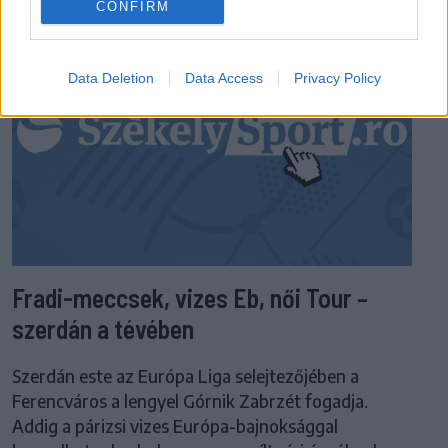
CONFIRM
Data Deletion
Data Access
Privacy Policy
Fradi-meccsek, vizes Eb, női Tour –
szerdán a tévében
Szerdán este az Európa Liga selejtezőjében a
Ferencváros a lengyel Górnik Zabrzét fogadja.
Addig a párizsi vizes Európa-bajnoksággal