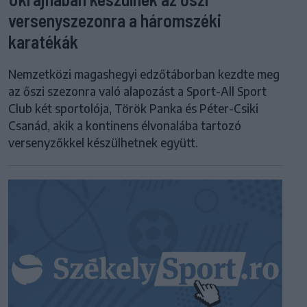
versenyszezonra a háromszéki
karatékák
Nemzetközi magashegyi edzőtáborban kezdte meg
az őszi szezonra való alapozást a Sport-All Sport
Club két sportolója, Török Panka és Péter-Csiki
Csanád, akik a kontinens élvonalába tartozó
versenyzőkkel készülhetnek együtt.