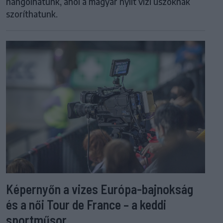
hangolhatunk, ahol a magyar nyílt vízi úszóknak
szoríthatunk.
Képernyőn a vizes Európa-bajnokság
és a női Tour de France – a keddi
sportműsor