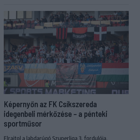
Képernyőn az FK Csíkszereda
idegenbeli mérkőzése – a pénteki
sportműsor
Elrajtol a labdarúgó Szuperliga 3. fordulója,