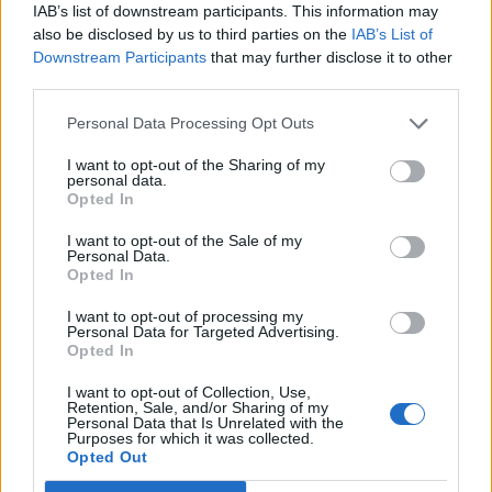
IAB’s list of downstream participants. This information may
also be disclosed by us to third parties on the
IAB’s List of
Downstream Participants
that may further disclose it to other
FŐTÉR
third parties.
Már csak 4-5 napig működhet a jelenlegi
Personal Data Processing Opt Outs
körülmények között a cernavodai
I want to opt-out of the Sharing of my
personal data.
atomerőmű
Opted In
Százszázalékos kamatra adott kölcsönt a
I want to opt-out of the Sale of my
Personal Data.
letartóztatott uzsorás. Akár 40 fok is várható
Opted In
vasárnap a nyugati országrészben.
I want to opt-out of processing my
Personal Data for Targeted Advertising.
Opted In
I want to opt-out of Collection, Use,
Retention, Sale, and/or Sharing of my
EZ IS ÉRDEKELHETI
Personal Data that Is Unrelated with the
Purposes for which it was collected.
Opted Out