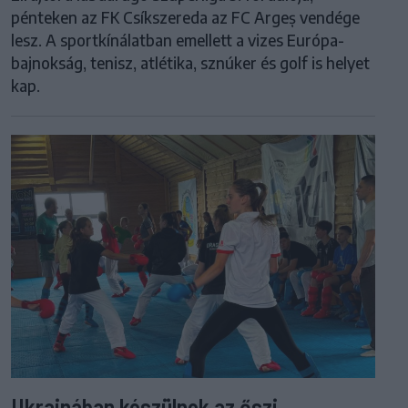
pénteken az FK Csíkszereda az FC Argeș vendége
lesz. A sportkínálatban emellett a vizes Európa-
bajnokság, tenisz, atlétika, sznúker és golf is helyet
kap.
Ukrajnában készülnek az őszi