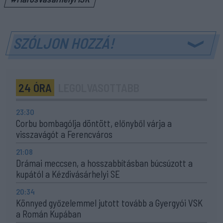
SZÓLJON HOZZÁ!
24 ÓRA
LEGOLVASOTTABB
23:30
Corbu bombagólja döntött, előnyből várja a
visszavágót a Ferencváros
21:08
Drámai meccsen, a hosszabbításban búcsúzott a
kupától a Kézdivásárhelyi SE
20:34
Könnyed győzelemmel jutott tovább a Gyergyói VSK
a Román Kupában