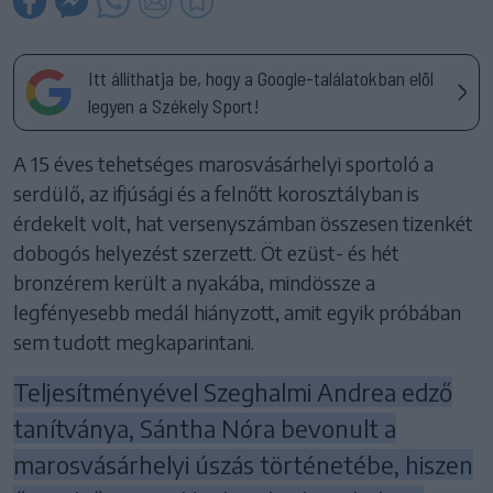
Itt állíthatja be, hogy a Google-találatokban elöl
legyen a Székely Sport!
A 15 éves tehetséges marosvásárhelyi sportoló a
serdülő, az ifjúsági és a felnőtt korosztályban is
érdekelt volt, hat versenyszámban összesen tizenkét
dobogós helyezést szerzett. Öt ezüst- és hét
bronzérem került a nyakába, mindössze a
legfényesebb medál hiányzott, amit egyik próbában
sem tudott megkaparintani.
Teljesítményével Szeghalmi Andrea edző
tanítványa, Sántha Nóra bevonult a
marosvásárhelyi úszás történetébe, hiszen