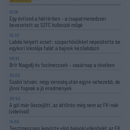
12:18
Egy évtized a háttérben – a csapatmenedzser
bevezetett az SZFC kulisszái mögé
10:33
Labda helyett ecset: szuperhősökkel népesítette be
egykori iskolája falát a bajnok kézilabdázó
09:51
Brit Nagydíj és focimeccsek – vasárnap a tévében
22:03
Szabó István: négy vereség után egyre nehezebb, de
jönni fognak a jó eredmények
20:52
A gól már összejött, az áttörés még nem az FK-nak
(videóval)
14:55
Tesztmeccsen legyőzte első bajnoki ellenfelét az FK