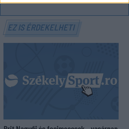
EZ IS ÉRDEKELHETI
Brit Nagydíj és focimeccsek – vasárnap