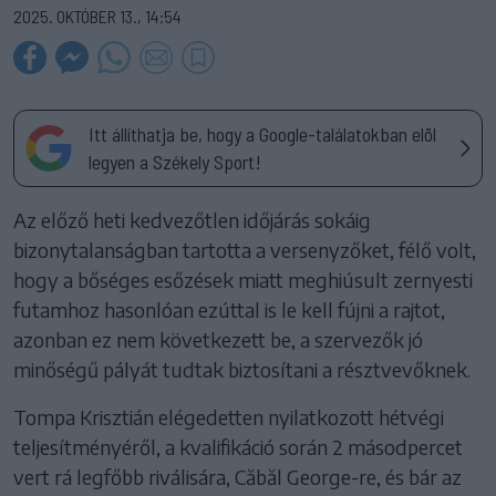
2025. OKTÓBER 13., 14:54
Itt állíthatja be, hogy a Google-találatokban elöl
legyen a Székely Sport!
Az előző heti kedvezőtlen időjárás sokáig
bizonytalanságban tartotta a versenyzőket, félő volt,
hogy a bőséges esőzések miatt meghiúsult zernyesti
futamhoz hasonlóan ezúttal is le kell fújni a rajtot,
azonban ez nem következett be, a szervezők jó
minőségű pályát tudtak biztosítani a résztvevőknek.
Tompa Krisztián elégedetten nyilatkozott hétvégi
teljesítményéről, a kvalifikáció során 2 másodpercet
vert rá legfőbb riválisára, Căbăl George-re, és bár az