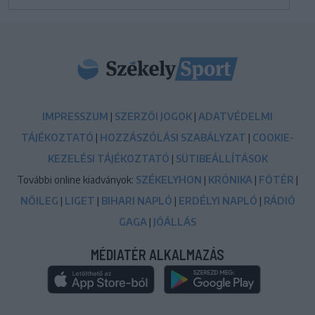
IMPRESSZUM
|
SZERZŐI JOGOK
|
ADATVÉDELMI
TÁJÉKOZTATÓ
|
HOZZÁSZÓLÁSI SZABÁLYZAT
|
COOKIE-
KEZELÉSI TÁJÉKOZTATÓ
|
SÜTIBEÁLLÍTÁSOK
További online kiadványok:
SZÉKELYHON
|
KRÓNIKA
|
FŐTÉR
|
NŐILEG
|
LIGET
|
BIHARI NAPLÓ
|
ERDÉLYI NAPLÓ
|
RÁDIÓ
GAGA
|
JÓÁLLÁS
MÉDIATÉR ALKALMAZÁS