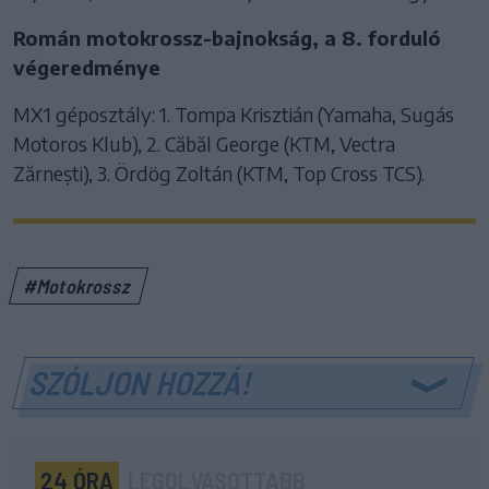
Román motokrossz-bajnokság, a 8. forduló
végeredménye
MX1 géposztály: 1. Tompa Krisztián (Yamaha, Sugás
Motoros Klub), 2. Căbăl George (KTM, Vectra
Zărnești), 3. Ördög Zoltán (KTM, Top Cross TCS).
#Motokrossz
SZÓLJON HOZZÁ!
24 ÓRA
LEGOLVASOTTABB