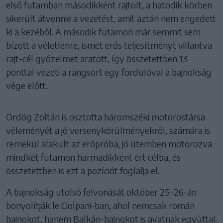
első futamban másodikként rajtolt, a hatodik körben
sikerült átvennie a vezetést, amit aztán nem engedett
ki a kezéből. A második futamon már semmit sem
bízott a véletlenre, ismét erős teljesítményt villantva
rajt-cél győzelmet aratott, így összetettben 13
ponttal vezeti a rangsort egy fordulóval a bajnokság
vége előtt.
Ördög Zoltán is osztotta háromszéki motorostársa
véleményét a jó versenykörülményekről, számára is
remekül alakult az erőpróba, jó ütemben motorozva
mindkét futamon harmadikként ért célba, és
összetettben is ezt a pozíciót foglalja el.
A bajnokság utolsó felvonását október 25–26-án
bonyolítják le Ciolpani-ban, ahol nemcsak román
bajnokot, hanem Balkán-bajnokot is avatnak egyúttal.