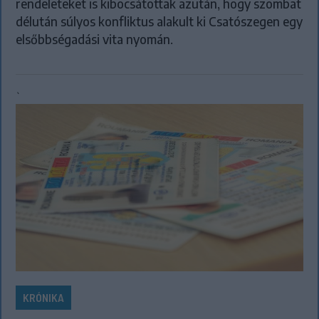
rendeleteket is kibocsátottak azután, hogy szombat
délután súlyos konfliktus alakult ki Csatószegen egy
elsőbbségadási vita nyomán.
`
KRÓNIKA