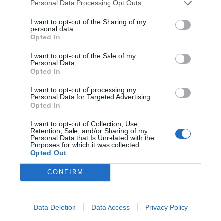
Personal Data Processing Opt Outs
I want to opt-out of the Sharing of my
personal data.
Opted In
I want to opt-out of the Sale of my
Personal Data.
Opted In
I want to opt-out of processing my
FŐTÉR
Personal Data for Targeted Advertising.
Opted In
A Román Rendőrség azt üzeni,
I want to opt-out of Collection, Use,
semmiképpen ne higgyenek a Román
Retention, Sale, and/or Sharing of my
Personal Data that Is Unrelated with the
Purposes for which it was collected.
Rendőrségnek – hírmix
Opted Out
További híreink: sziklát akart a Dunába robbantani a
CONFIRM
hadsereg, egyelőre sikertelenül, az illetékes szerint
pedig semmiféle korlátozás nem lesz a lakossági
áramfogyasztásban.
Data Deletion
Data Access
Privacy Policy