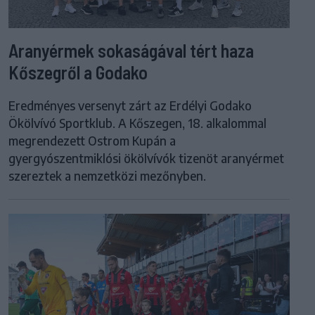
Aranyérmek sokaságával tért haza
Kőszegről a Godako
Eredményes versenyt zárt az Erdélyi Godako
Ökölvívó Sportklub. A Kőszegen, 18. alkalommal
megrendezett Ostrom Kupán a
gyergyószentmiklósi ökölvívók tizenöt aranyérmet
szereztek a nemzetközi mezőnyben.