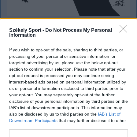
KRÓNIKA
Székely Sport -
Do Not Process My Personal
Information
A Majka-ügy csak a jéghegy csúcsa, be
kellene fejezni a magyar–magyar
If you wish to opt-out of the sale, sharing to third parties, or
processing of your personal or sensitive information for
acsarkodást
targeted advertising by us, please use the below opt-out
section to confirm your selection. Please note that after your
Életveszélyes fenyegetést kapott egy
opt-out request is processed you may continue seeing
magyarországi előadó, ezért lemondta székelyföldi
interest-based ads based on personal information utilized by
koncertjét. A botrány túlmutat Majkán, és a magyar
us or personal information disclosed to third parties prior to
közélet nagyon aggasztó állapotairól árulkodik.
your opt-out. You may separately opt-out of the further
disclosure of your personal information by third parties on the
IAB’s list of downstream participants. This information may
also be disclosed by us to third parties on the
IAB’s List of
Downstream Participants
that may further disclose it to other
third parties.