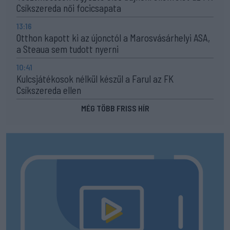
Csíkszereda női focicsapata
13:16
Otthon kapott ki az újonctól a Marosvásárhelyi ASA,
a Steaua sem tudott nyerni
10:41
Kulcsjátékosok nélkül készül a Farul az FK
Csíkszereda ellen
MÉG TÖBB FRISS HÍR