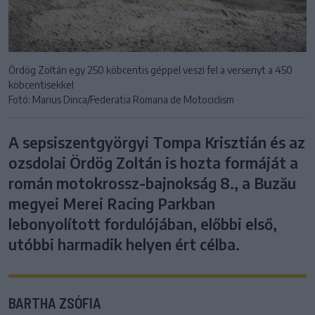
Ördög Zoltán egy 250 köbcentis géppel veszi fel a versenyt a 450
köbcentisekkel
Fotó: Marius Dinca/Federatia Romana de Motociclism
A sepsiszentgyörgyi Tompa Krisztián és az
ozsdolai Ördög Zoltán is hozta formáját a
román motokrossz-bajnokság 8., a Buzău
megyei Merei Racing Parkban
lebonyolított fordulójában, előbbi első,
utóbbi harmadik helyen ért célba.
BARTHA ZSÓFIA