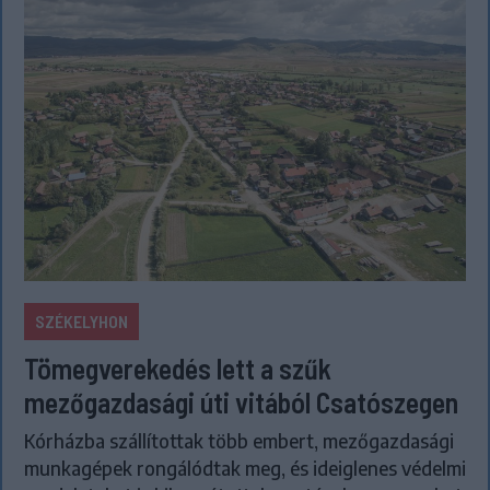
SZÉKELYHON
Tömegverekedés lett a szűk
mezőgazdasági úti vitából Csatószegen
Kórházba szállítottak több embert, mezőgazdasági
munkagépek rongálódtak meg, és ideiglenes védelmi