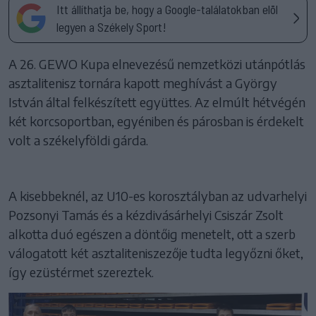
Itt állíthatja be, hogy a Google-találatokban elöl
legyen a Székely Sport!
A 26. GEWO Kupa elnevezésű nemzetközi utánpótlás
asztalitenisz tornára kapott meghívást a György
István által felkészített együttes. Az elmúlt hétvégén
két korcsoportban, egyéniben és párosban is érdekelt
volt a székelyföldi gárda.
A kisebbeknél, az U10-es korosztályban az udvarhelyi
Pozsonyi Tamás és a kézdivásárhelyi Csiszár Zsolt
alkotta duó egészen a döntőig menetelt, ott a szerb
válogatott két asztaliteniszezője tudta legyőzni őket,
így ezüstérmet szereztek.