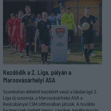
Kezdődik a 2. Liga, pályán a
Marosvásárhelyi ASA
Szombaton délelőtt kezdetét veszi a labdarúgó 2.
Liga új szezonja, a Marosvásárhelyi ASA a
Resicabányai CSM otthonában játszik. A további
focimeccsek mellett tenisz, sznúker, kerékpározás,