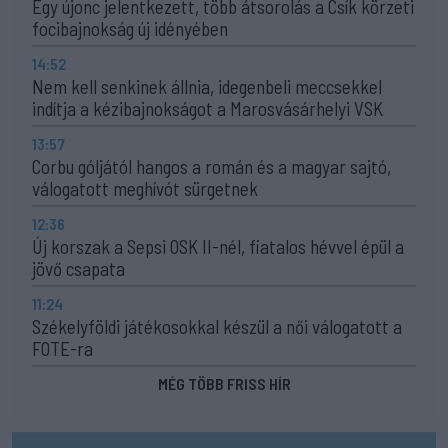
Egy újonc jelentkezett, több átsorolás a Csík körzeti
focibajnokság új idényében
14:52
Nem kell senkinek állnia, idegenbeli meccsekkel
indítja a kézibajnokságot a Marosvásárhelyi VSK
13:57
Corbu góljától hangos a román és a magyar sajtó,
válogatott meghívót sürgetnek
12:36
Új korszak a Sepsi OSK II-nél, fiatalos hévvel épül a
jövő csapata
11:24
Székelyföldi játékosokkal készül a női válogatott a
FOTE-ra
MÉG TÖBB FRISS HÍR