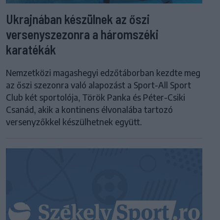
Ukrajnában készülnek az őszi
versenyszezonra a háromszéki
karatékák
Nemzetközi magashegyi edzőtáborban kezdte meg
az őszi szezonra való alapozást a Sport-All Sport
Club két sportolója, Török Panka és Péter-Csiki
Csanád, akik a kontinens élvonalába tartozó
versenyzőkkel készülhetnek együtt.