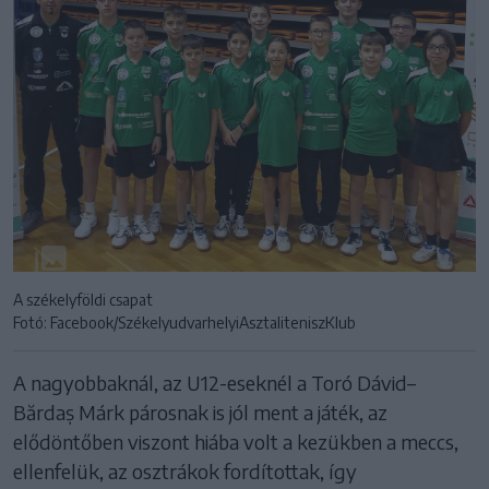
A székelyföldi csapat
Fotó: Facebook/SzékelyudvarhelyiAsztaliteniszKlub
A nagyobbaknál, az U12-eseknél a Toró Dávid–
Bărdaș Márk párosnak is jól ment a játék, az
elődöntőben viszont hiába volt a kezükben a meccs,
ellenfelük, az osztrákok fordítottak, így