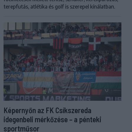
terepfutás, atlétika és golf is szerepel kínálatban.
Képernyőn az FK Csíkszereda
idegenbeli mérkőzése – a pénteki
sportműsor