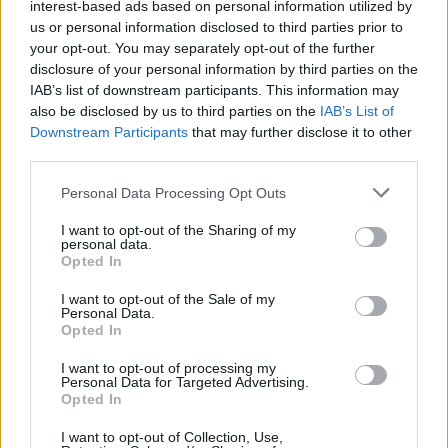
Hogy Romániában gyanúsan tekintenek a kettős
interest-based ads based on personal information utilized by
us or personal information disclosed to third parties prior to
állampolgárokra, nem újdonság, azt már
your opt-out. You may separately opt-out of the further
megszokták az erdélyi magyarok. De enyhén szólva
disclosure of your personal information by third parties on the
meglepő, hogy Magyarországon is indulatokat
IAB’s list of downstream participants. This information may
gerjeszt a kettős állampolgárság kérdése.
also be disclosed by us to third parties on the
IAB’s List of
Downstream Participants
that may further disclose it to other
third parties.
Personal Data Processing Opt Outs
I want to opt-out of the Sharing of my
personal data.
Opted In
I want to opt-out of the Sale of my
Personal Data.
Opted In
I want to opt-out of processing my
Personal Data for Targeted Advertising.
Opted In
I want to opt-out of Collection, Use,
FŐTÉR