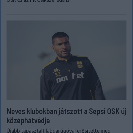
Neves klubokban játszott a Sepsi OSK új
középhátvédje
Újabb tapasztalt labdarúgóval erősítette meg