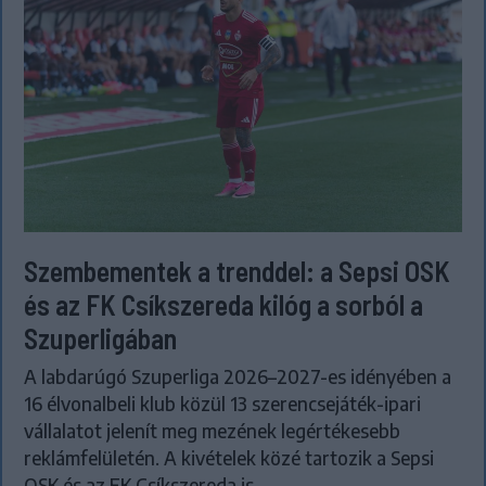
Szembementek a trenddel: a Sepsi OSK
és az FK Csíkszereda kilóg a sorból a
Szuperligában
A labdarúgó Szuperliga 2026–2027-es idényében a
16 élvonalbeli klub közül 13 szerencsejáték-ipari
vállalatot jelenít meg mezének legértékesebb
reklámfelületén. A kivételek közé tartozik a Sepsi
OSK és az FK Csíkszereda is.