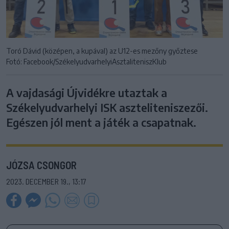
Toró Dávid (középen, a kupával) az U12-es mezőny győztese
Fotó: Facebook/SzékelyudvarhelyiAsztaliteniszKlub
A vajdasági Újvidékre utaztak a
Székelyudvarhelyi ISK aszteliteniszezői.
Egészen jól ment a játék a csapatnak.
JÓZSA CSONGOR
2023. DECEMBER 19., 13:17