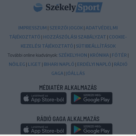
IMPRESSZUM
|
SZERZŐI JOGOK
|
ADATVÉDELMI
TÁJÉKOZTATÓ
|
HOZZÁSZÓLÁSI SZABÁLYZAT
|
COOKIE-
KEZELÉSI TÁJÉKOZTATÓ
|
SÜTIBEÁLLÍTÁSOK
További online kiadványok:
SZÉKELYHON
|
KRÓNIKA
|
FŐTÉR
|
NŐILEG
|
LIGET
|
BIHARI NAPLÓ
|
ERDÉLYI NAPLÓ
|
RÁDIÓ
GAGA
|
JÓÁLLÁS
MÉDIATÉR ALKALMAZÁS
RÁDIÓ GAGA ALKALMAZÁS