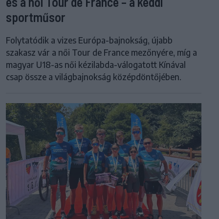
és a női Tour de France – a keddi
sportműsor
Folytatódik a vizes Európa-bajnokság, újabb
szakasz vár a női Tour de France mezőnyére, míg a
magyar U18-as női kézilabda-válogatott Kínával
csap össze a világbajnokság középdöntőjében.