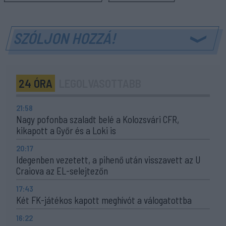
SZÓLJON HOZZÁ!
24 ÓRA
LEGOLVASOTTABB
21:58
Nagy pofonba szaladt belé a Kolozsvári CFR,
kikapott a Győr és a Loki is
20:17
Idegenben vezetett, a pihenő után visszavett az U
Craiova az EL-selejtezőn
17:43
Két FK-játékos kapott meghívót a válogatottba
16:22