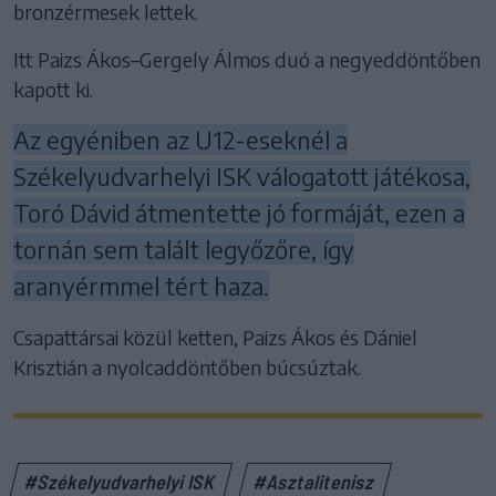
bronzérmesek lettek.
Itt Paizs Ákos–Gergely Álmos duó a negyeddöntőben
kapott ki.
Az egyéniben az U12-eseknél a
Székelyudvarhelyi ISK válogatott játékosa,
Toró Dávid átmentette jó formáját, ezen a
tornán sem talált legyőzőre, így
aranyérmmel tért haza.
Csapattársai közül ketten, Paizs Ákos és Dániel
Krisztián a nyolcaddöntőben búcsúztak.
#Székelyudvarhelyi ISK
#Asztalitenisz