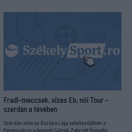
Fradi-meccsek, vizes Eb, női Tour –
szerdán a tévében
Szerdán este az Európa Liga selejtezőjében a
Ferencváros a lengyel Górnik Zabrzét fogadja.