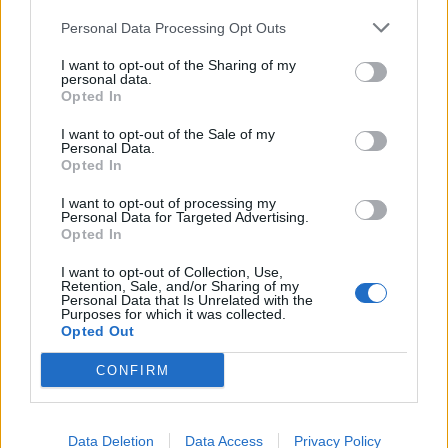
fokozott hőterhelésre kell számítani, utána azonban
Personal Data Processing Opt Outs
fokozatos lehűlés kezdődik, és nő a záporok,
zivatarok valószínűsége.
I want to opt-out of the Sharing of my
personal data.
Opted In
I want to opt-out of the Sale of my
Personal Data.
Opted In
I want to opt-out of processing my
Personal Data for Targeted Advertising.
Opted In
I want to opt-out of Collection, Use,
Retention, Sale, and/or Sharing of my
Personal Data that Is Unrelated with the
Purposes for which it was collected.
Opted Out
CONFIRM
FŐTÉR
Már csak 4-5 napig működhet a jelenlegi
Data Deletion
Data Access
Privacy Policy