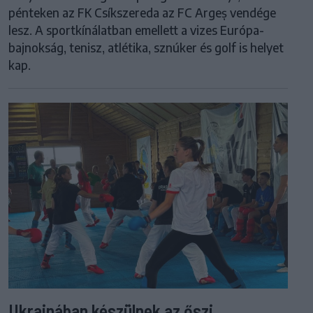
pénteken az FK Csíkszereda az FC Argeș vendége
lesz. A sportkínálatban emellett a vizes Európa-
bajnokság, tenisz, atlétika, sznúker és golf is helyet
kap.
Ukrajnában készülnek az őszi