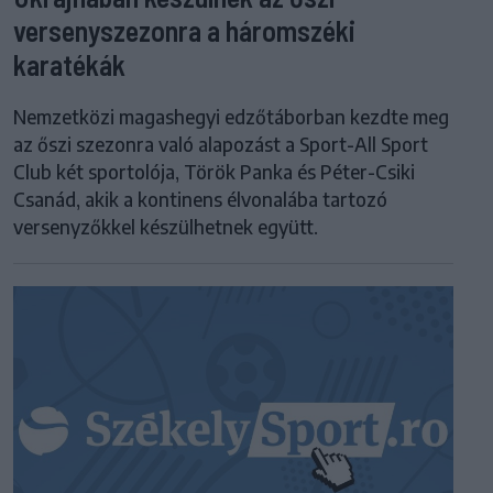
versenyszezonra a háromszéki
karatékák
Nemzetközi magashegyi edzőtáborban kezdte meg
az őszi szezonra való alapozást a Sport-All Sport
Club két sportolója, Török Panka és Péter-Csiki
Csanád, akik a kontinens élvonalába tartozó
versenyzőkkel készülhetnek együtt.