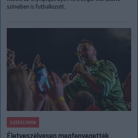
színeiben is futballozott.
SZÉKELYHON
Életveszélyesen megfenyegették