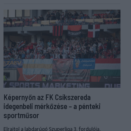
Képernyőn az FK Csíkszereda
idegenbeli mérkőzése – a pénteki
sportműsor
Elrajtol a labdarúgó Szuperliga 3. fordulója,