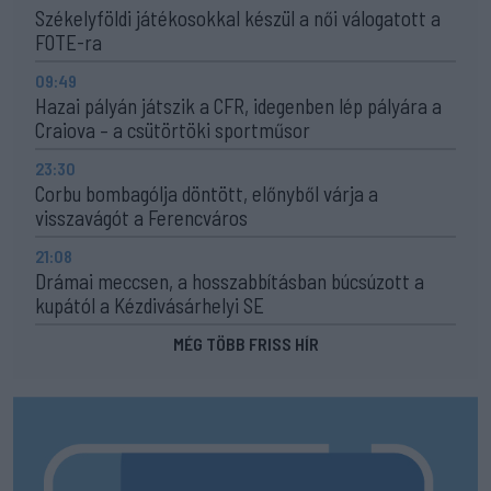
Székelyföldi játékosokkal készül a női válogatott a
FOTE-ra
09:49
Hazai pályán játszik a CFR, idegenben lép pályára a
Craiova – a csütörtöki sportműsor
23:30
Corbu bombagólja döntött, előnyből várja a
visszavágót a Ferencváros
21:08
Drámai meccsen, a hosszabbításban búcsúzott a
kupától a Kézdivásárhelyi SE
MÉG TÖBB FRISS HÍR