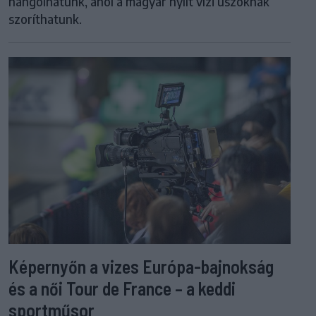
hangolhatunk, ahol a magyar nyílt vízi úszóknak
szoríthatunk.
Képernyőn a vizes Európa-bajnokság
és a női Tour de France – a keddi
sportműsor