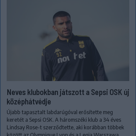
Neves klubokban játszott a Sepsi OSK új
középhátvédje
Újabb tapasztalt labdarúgóval erősítette meg
keretét a Sepsi OSK. A háromszéki klub a 34 éves
Lindsay Rose-t szerződtette, aki korábban többek
között az Olympique Lyon és a Legia Warszawa