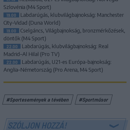
Szlovénia (M4 Sport)
Labdarúgás, klubvilágbajnokság: Manchester
19.00
City–Vidad (Duna World)
Cselgáncs, Világbajnokság, bronzmérkőzések,
19.00
döntők (M4 Sport)
Labdarúgás, klubvilágbajnokság: Real
22.00
Madrid–Al Hilal (Pro TV)
Labdarúgás, U21-es Európa-bajnokság:
22.00
Anglia–Németország (Pro Arena, M4 Sport)
#Sportesemények a tévében
#Sportműsor
SZÓLJON HOZZÁ!