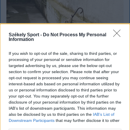
Székely Sport -
Do Not Process My Personal
Information
If you wish to opt-out of the sale, sharing to third parties, or
processing of your personal or sensitive information for
targeted advertising by us, please use the below opt-out
section to confirm your selection. Please note that after your
opt-out request is processed you may continue seeing
KRÓNIKA
interest-based ads based on personal information utilized by
Záporok, zivatarok hoznak felfrissülést
us or personal information disclosed to third parties prior to
your opt-out. You may separately opt-out of the further
a kánikula után – kéthetes időjárás-
disclosure of your personal information by third parties on the
előrejelzés
IAB’s list of downstream participants. This information may
also be disclosed by us to third parties on the
IAB’s List of
Csütörtök-péntekig tovább melegszik az idő
Downstream Participants
that may further disclose it to other
third parties.
Románia legtöbb régiójában, ahol kánikulára és