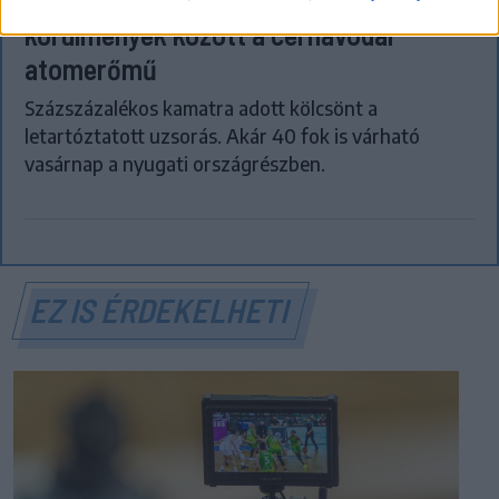
körülmények között a cernavodai
atomerőmű
Százszázalékos kamatra adott kölcsönt a
letartóztatott uzsorás. Akár 40 fok is várható
vasárnap a nyugati országrészben.
EZ IS ÉRDEKELHETI