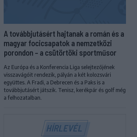
A továbbjutásért hajtanak a román és a
magyar focicsapatok a nemzetközi
porondon – a csütörtöki sportműsor
Az Európa és a Konferencia Liga selejtezőjének
visszavágóit rendezik, pályán a két kolozsvári
együttes. A Fradi, a Debrecen és a Paks is a
továbbjutásért játszik. Tenisz, kerékpár és golf még
a felhozatalban.
HÍRLEVÉL