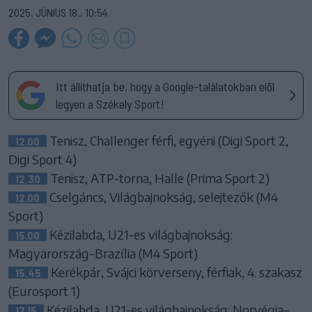
2025. JÚNIUS 18., 10:54
Itt állíthatja be, hogy a Google-találatokban elöl
legyen a Székely Sport!
Tenisz, Challenger férfi, egyéni (Digi Sport 2,
12.00
Digi Sport 4)
Tenisz, ATP-torna, Halle (Prima Sport 2)
12.30
Cselgáncs, Világbajnokság, selejtezők (M4
12.00
Sport)
Kézilabda, U21-es világbajnokság:
15.00
Magyarország–Brazília (M4 Sport)
Kerékpár, Svájci körverseny, férfiak, 4. szakasz
15.45
(Eurosport 1)
Kézilabda, U21-es világbajnokság: Norvégia–
17.15