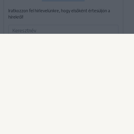
Iratkozzon fel hírlevelünkre, hogy elsőként értesüljön a
hírekről!
Hozzájárulok ahhoz, hogy a Székely Sportot kiadó Príma
Press Kft. napi rendszerességgel cikkajánlókat
tartalmazó hírleveleket, alkalmanként pedig
kereskedelmi jellegű értesítéseket küldjön.
FELIRATKOZOM