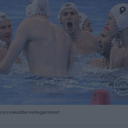
bra is makulátlan mérleggel menet