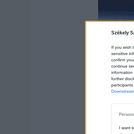
Székely S
If you wish 
sensitive in
confirm you
continue se
information 
further disc
participants
Downstream 
Persona
Fotó: MTI/Czeglédi 
I want t
Vigvári Vince 2