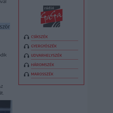
ával
ször
CSÍKSZÉK
GYERGYÓSZÉK
odik
UDVARHELYSZÉK
HÁROMSZÉK
MAROSSZÉK
Az
t.