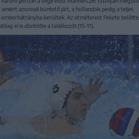
 három perccel a vége előtt Manherczet csúnyán megütö
amiért azonnali büntető járt, a hollandok pedig a teljes
e emberhátrányba kerültek. Az ötméterest Fekete belőtte
ilag el is döntötte a találkozót (15–11).