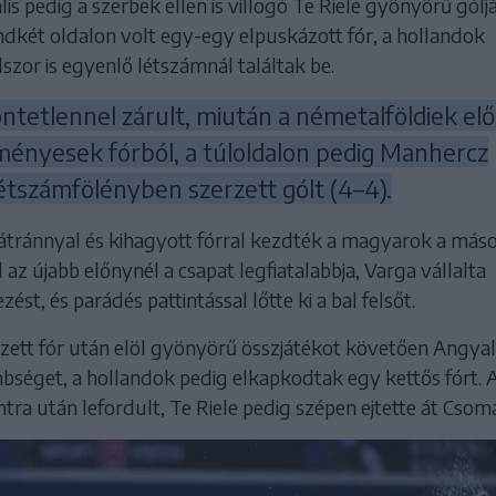
ális pedig a szerbek ellen is villogó Te Riele gyönyörű gólj
ndkét oldalon volt egy-egy elpuskázott fór, a hollandok
zor is egyenlő létszámnál találtak be.
tetlennel zárult, miután a németalföldiek elő
ményesek fórból, a túloldalon pedig Manhercz
étszámfölényben szerzett gólt (4–4).
átránnyal és kihagyott fórral kezdték a magyarok a más
az újabb előnynél a csapat legfiatalabbja, Varga vállalta
ést, és parádés pattintással lőtte ki a bal felsőt.
zett fór után elöl gyönyörű összjátékot követően Angyal
nbséget, a hollandok pedig elkapkodtak egy kettős fórt. 
ntra után lefordult, Te Riele pedig szépen ejtette át Csomá