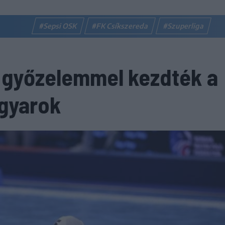
#Sepsi OSK
#FK Csíkszereda
#Szuperliga
i győzelemmel kezdték a
gyarok