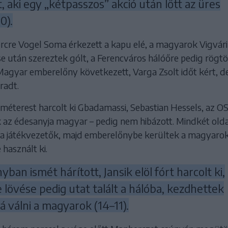
, aki egy „kétpasszos” akció után lőtt az üres
0).
ercre Vogel Soma érkezett a kapu elé, a magyarok Vigvári
se után szereztek gólt, a Ferencváros hálóőre pedig rögt
 Magyar emberelőny következett, Varga Zsolt időt kért, d
radt.
tméterest harcolt ki Gbadamassi, Sebastian Hessels, az O
ek az édesanyja magyar – pedig nem hibázott. Mindkét old
k a játékvezetők, majd emberelőnybe kerültek a magyarok
használt ki.
ban ismét hárított, Jansik elöl fórt harcolt ki,
e lövése pedig utat talált a hálóba, kezdhettek
 válni a magyarok (14–11).