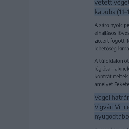
vetett véget
kapuba (11–1
A záró nyolc p
elhajlásos lövé
ziccert fogott.
lehetőség kima
A túloldalon ö
légiósa – akin
kontrát ítélte
amelyet Fekete 
Vogel hátrány
Vigvári Vinc
nyugodtabbá