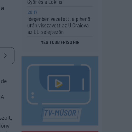
Győr és a Loki is
 a
20:17
Idegenben vezetett, a pihenő
után visszavett az U Craiova
az EL-selejtezőn
MÉG TÖBB FRISS HÍR
 de
 A
szolt,
előny