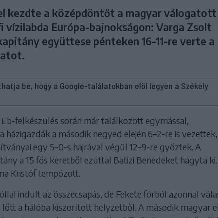
 kezdte a középdöntőt a magyar válogatott
fi vízilabda Európa-bajnokságon: Varga Zsolt
kapitány együttese pénteken 16–11-re verte a
patot.
líthatja be, hogy a Google-találatokban elöl legyen a Székely
z Eb-felkészülés során már találkozott egymással,
 házigazdák a második negyed elején 6–2-re is vezettek,
ítványai egy 5–0-s hajrával végül 12–9-re győztek. A
tány a 15 fős keretből ezúttal Batizi Benedeket hagyta ki.
ma Kristóf tempózott.
llal indult az összecsapás, de Fekete fórból azonnal vála
lőtt a hálóba kiszorított helyzetből. A második magyar 