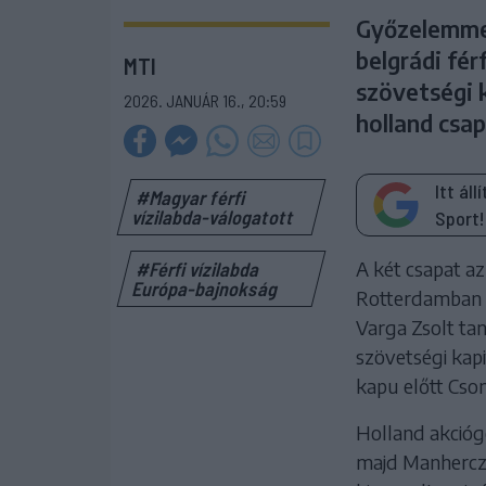
Győzelemmel
belgrádi fér
MTI
szövetségi 
2026. JANUÁR 16., 20:59
holland csa
Itt ál
#Magyar férfi
vízilabda-válogatott
Sport!
A két csapat a
#Férfi vízilabda
Európa-bajnokság
Rotterdamban a
Varga Zsolt tan
szövetségi kapi
kapu előtt Cso
Holland akciógó
majd Manhercz 