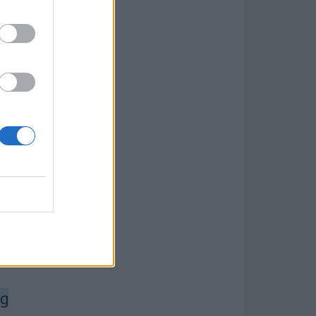
tánya
eijden
 a
 aztán
k a
rossz
eg