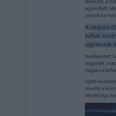
kimaradt, a riv
egyenlített. Mi
viszont harmads
A negyed dön
voltak ered
ugyancsak l
Kivédekezett h
negyedet, majd 
magára a befejez
Újabb kivédeke
növelte a külö
ellenfél egy ko