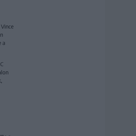
 Vince
ön
e a
SC
alon
,