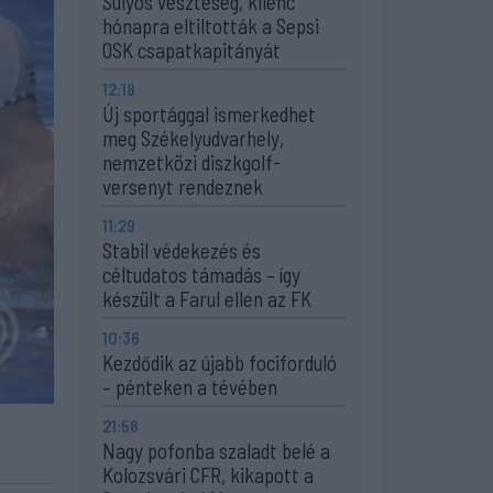
Súlyos veszteség, kilenc
hónapra eltiltották a Sepsi
OSK csapatkapitányát
12:18
Új sportággal ismerkedhet
meg Székelyudvarhely,
nemzetközi diszkgolf-
versenyt rendeznek
11:29
Stabil védekezés és
céltudatos támadás – így
készült a Farul ellen az FK
10:36
Kezdődik az újabb fociforduló
– pénteken a tévében
21:58
Nagy pofonba szaladt belé a
Kolozsvári CFR, kikapott a