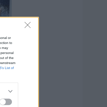
sonal or
ection to
ou may
 personal
out of the
 downstream
B’s List of
ől,