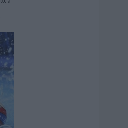
tte a
,