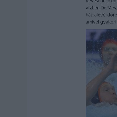
Kevesebb, mint
vízben De Mey, 
hátralevő időr
amivel gyakorlat