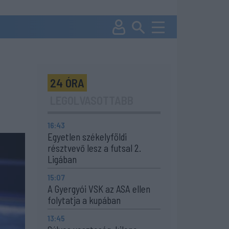
24 ÓRA
LEGOLVASOTTABB
16:43
Egyetlen székelyföldi
résztvevő lesz a futsal 2.
Ligában
15:07
A Gyergyói VSK az ASA ellen
folytatja a kupában
13:45