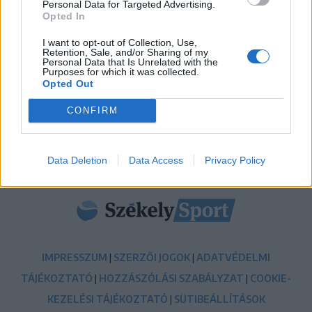
Personal Data for Targeted Advertising.
Opted In
12:36
Új korszak a Sepsi OSK II-nél, fiatalos hévvel épül a
I want to opt-out of Collection, Use,
jövő csapata
Retention, Sale, and/or Sharing of my
Personal Data that Is Unrelated with the
Purposes for which it was collected.
11:24
Opted Out
Székelyföldi játékosokkal készül a női válogatott a
FOTE-ra
CONFIRM
MÉG TÖBB FRISS HÍR
Data Deletion
Data Access
Privacy Policy
IMPRESSZUM
|
SZERZŐI JOGOK
|
ADATVÉDELMI
TÁJÉKOZTATÓ
|
HOZZÁSZÓLÁSI SZABÁLYZAT
|
COOKIE-
KEZELÉSI TÁJÉKOZTATÓ
|
SÜTIBEÁLLÍTÁSOK