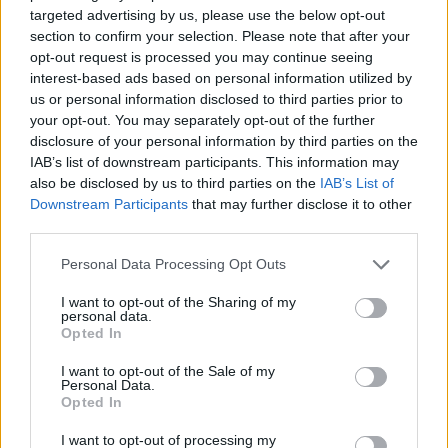
21:58
targeted advertising by us, please use the below opt-out
Nagy pofonba szaladt belé a Kolozsvári CFR,
section to confirm your selection. Please note that after your
opt-out request is processed you may continue seeing
kikapott a Győr és a Loki is
interest-based ads based on personal information utilized by
20:17
us or personal information disclosed to third parties prior to
Idegenben vezetett, a pihenő után visszavett az U
your opt-out. You may separately opt-out of the further
Craiova az EL-selejtezőn
disclosure of your personal information by third parties on the
IAB’s list of downstream participants. This information may
17:43
also be disclosed by us to third parties on the
IAB’s List of
Két FK-játékos kapott meghívót a válogatottba
Downstream Participants
that may further disclose it to other
third parties.
16:22
Egy újonc jelentkezett, több átsorolás a Csík körzeti
Personal Data Processing Opt Outs
focibajnokság új idényében
I want to opt-out of the Sharing of my
14:52
personal data.
Opted In
Nem kell senkinek állnia, idegenbeli meccsekkel
indítja a kézibajnokságot a Marosvásárhelyi VSK
I want to opt-out of the Sale of my
Personal Data.
13:57
Opted In
Corbu góljától hangos a román és a magyar sajtó,
válogatott meghívót sürgetnek
I want to opt-out of processing my