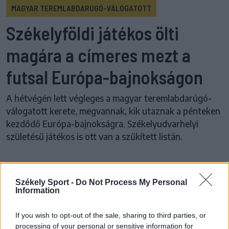
MAGYAR TEREMLABDARÚGÓ-VÁLOGATOTT
Székelyföldi játékos ölti
magára a címeres mezt a
futsal Európa-bajnokságon
A hétvégén lett végleges a magyar teremlabdarúgó-
válogatott kerete, megvannak, kik utaznak a pénteken
kezdődő Európa-bajnokságra. Székelyudvarhelyi
születésű játékos is ott van a szűkített listán.
Székely Sport -
Do Not Process My Personal
Korábbi cikkek betöltése
Information
24 ÓRA
LEGOLVASOTTABB
If you wish to opt-out of the sale, sharing to third parties, or
processing of your personal or sensitive information for