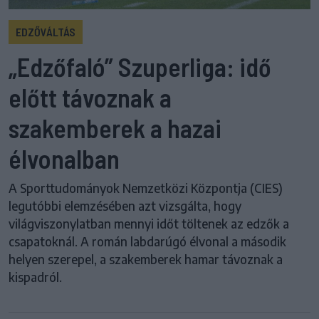
EDZŐVÁLTÁS
„Edzőfaló” Szuperliga: idő
előtt távoznak a
szakemberek a hazai
élvonalban
A Sporttudományok Nemzetközi Központja (CIES)
legutóbbi elemzésében azt vizsgálta, hogy
világviszonylatban mennyi időt töltenek az edzők a
csapatoknál. A román labdarúgó élvonal a második
helyen szerepel, a szakemberek hamar távoznak a
kispadról.