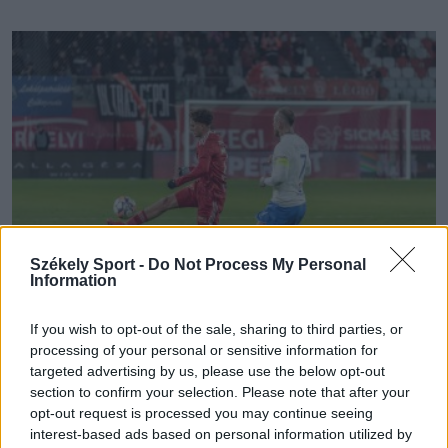
Székely Sport -
Do Not Process My Personal
Information
If you wish to opt-out of the sale, sharing to third parties, or
SEPSI OSK
processing of your personal or sensitive information for
targeted advertising by us, please use the below opt-out
Jelentősen megugrott a fiatal
section to confirm your selection. Please note that after your
középpályás értéke a Sepsi OSK-nál
opt-out request is processed you may continue seeing
interest-based ads based on personal information utilized by