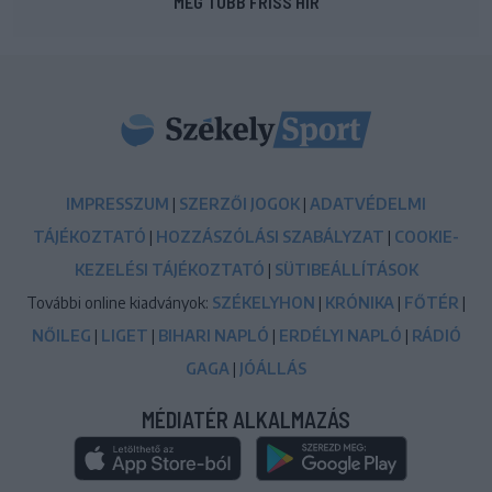
MÉG TÖBB FRISS HÍR
IMPRESSZUM
|
SZERZŐI JOGOK
|
ADATVÉDELMI
TÁJÉKOZTATÓ
|
HOZZÁSZÓLÁSI SZABÁLYZAT
|
COOKIE-
KEZELÉSI TÁJÉKOZTATÓ
|
SÜTIBEÁLLÍTÁSOK
További online kiadványok:
SZÉKELYHON
|
KRÓNIKA
|
FŐTÉR
|
NŐILEG
|
LIGET
|
BIHARI NAPLÓ
|
ERDÉLYI NAPLÓ
|
RÁDIÓ
GAGA
|
JÓÁLLÁS
MÉDIATÉR ALKALMAZÁS