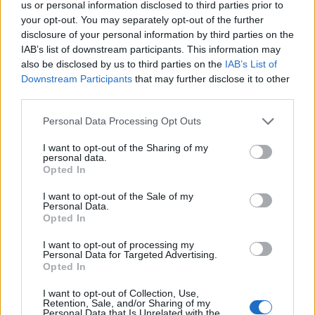
us or personal information disclosed to third parties prior to
A Sepsi OSK-nál kölcsönben játszó Omar El-Sawy is
your opt-out. You may separately opt-out of the further
szerepel a Sporttudományok Nemzetközi Központja
disclosure of your personal information by third parties on the
(CIES) által felállított listán, amelyen azok a labdarúgók
IAB’s list of downstream participants. This information may
also be disclosed by us to third parties on the
IAB’s List of
találhatók, akik az utóbbi időben a legnagyobb
Downstream Participants
that may further disclose it to other
fejlődésen mentek keresztül a Szuperligában.
third parties.
Personal Data Processing Opt Outs
Korábbi cikkek betöltése
I want to opt-out of the Sharing of my
personal data.
24 ÓRA
LEGOLVASOTTABB
Opted In
21:58
I want to opt-out of the Sale of my
Personal Data.
Nagy pofonba szaladt belé a Kolozsvári CFR,
Opted In
kikapott a Győr és a Loki is
I want to opt-out of processing my
20:17
Personal Data for Targeted Advertising.
Opted In
Idegenben vezetett, a pihenő után visszavett az U
Craiova az EL-selejtezőn
I want to opt-out of Collection, Use,
Retention, Sale, and/or Sharing of my
17:43
Personal Data that Is Unrelated with the