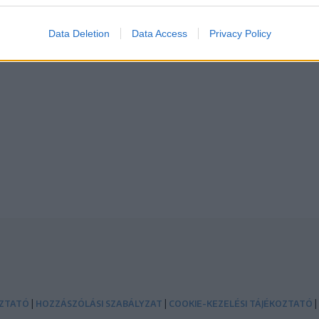
Data Deletion
Data Access
Privacy Policy
|
|
|
OZTATÓ
HOZZÁSZÓLÁSI SZABÁLYZAT
COOKIE-KEZELÉSI TÁJÉKOZTATÓ