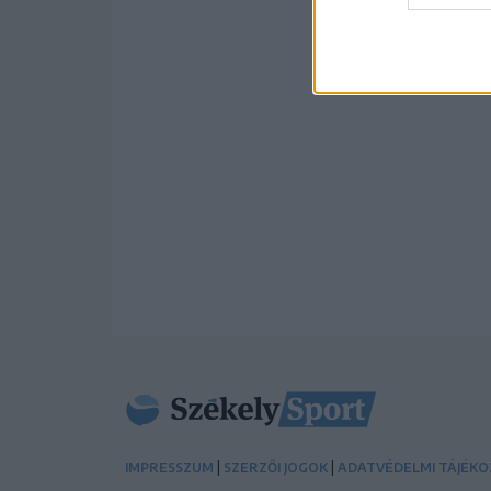
|
|
IMPRESSZUM
SZERZŐI JOGOK
ADATVÉDELMI TÁJÉK