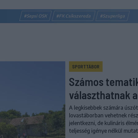
#Sepsi OSK
#FK Csíkszereda
#Szuperliga
SPORTTÁBOR
Számos tematik
választhatnak a
A legkisebbek számára úszó
lovastáborban vehetnek részt
jelentkezni, de kulináris élm
teljesség igénye nélkül muta