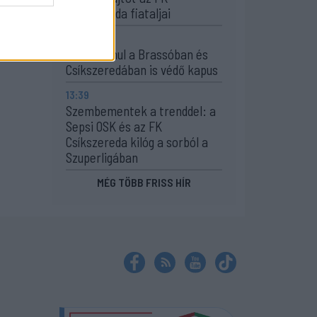
Csíkszereda fiataljai
14:42
Visszavonul a Brassóban és
Csíkszeredában is védő kapus
13:39
Szembementek a trenddel: a
Sepsi OSK és az FK
Csíkszereda kilóg a sorból a
Szuperligában
MÉG TÖBB FRISS HÍR