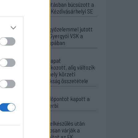
hosszabbításban búcsúzott a
kupától a Kézdivásárhelyi SE
20:34
Könnyed győzelemmel jutott
tovább a Gyergyói VSK a
Román Kupában
19:55
Minden csapat
visszaíratkozott, alig változik
az Udvarhely körzeti
focibajnokság összetétele
19:16
Kezdési időpontot kapott a
székely derbi
15:50
Intenzív felkészülés után
magabiztosan várják a
bajnoki rajtot az FK