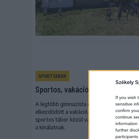
SPORTTÁBOR
Székely S
Sportos, vakációs táborok Csíks
If you wish 
A legtöbb gimnazista és középiskolás diák
sensitive in
confirm you
elkezdődött a vakáció. Csíkszéken a gyere
continue se
sportos tábor közül választhatnak. Utána
information 
a kínálatnak.
further disc
participants