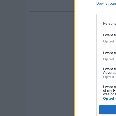
Downstream 
Persona
I want t
Opted 
I want t
Opted 
I want 
Advertis
Opted 
I want t
of my P
was col
Opted 