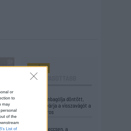
24 ÓRA
LEGOLVASOTTABB
sonal or
23:30
ection to
Corbu bombagólja döntött,
ou may
előnyből várja a visszavágót a
 personal
Ferencváros
out of the
21:08
 downstream
Drámai meccsen, a
B’s List of