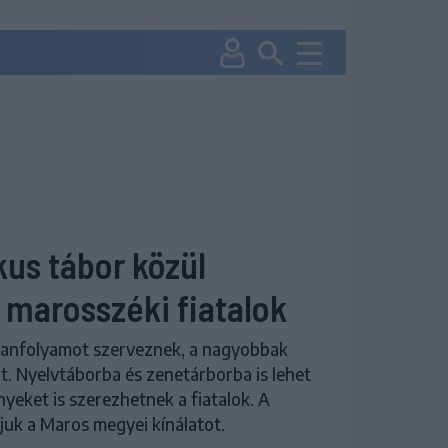
us tábor közül
 marosszéki fiatalok
tanfolyamot szerveznek, a nagyobbak
. Nyelvtáborba és zenetárborba is lehet
ényeket is szerezhetnek a fiatalok. A
tjuk a Maros megyei kínálatot.