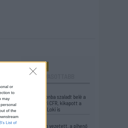
24 ÓRA
LEGOLVASOTTABB
sonal or
21:58
ection to
Nagy pofonba szaladt belé a
ou may
Kolozsvári CFR, kikapott a
 personal
Győr és a Loki is
out of the
 downstream
20:17
B’s List of
Idegenben vezetett, a pihenő