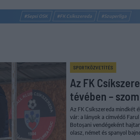
#Sepsi OSK
#FK Csíkszereda
#Szuperliga
SPORTKÖZVETÍTÉS
Az FK Csíkszer
tévében – szom
Az FK Csíkszereda mindkét é
vár: a lányok a címvédő Farul
Botoșani vendégeként hajtana
olasz, német és spanyol bajn