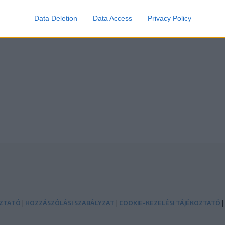
Data Deletion
Data Access
Privacy Policy
|
|
|
OZTATÓ
HOZZÁSZÓLÁSI SZABÁLYZAT
COOKIE-KEZELÉSI TÁJÉKOZTATÓ