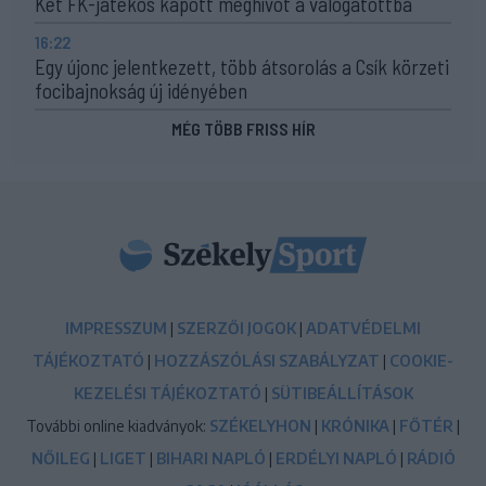
Két FK-játékos kapott meghívót a válogatottba
16:22
Egy újonc jelentkezett, több átsorolás a Csík körzeti
focibajnokság új idényében
MÉG TÖBB FRISS HÍR
IMPRESSZUM
|
SZERZŐI JOGOK
|
ADATVÉDELMI
TÁJÉKOZTATÓ
|
HOZZÁSZÓLÁSI SZABÁLYZAT
|
COOKIE-
KEZELÉSI TÁJÉKOZTATÓ
|
SÜTIBEÁLLÍTÁSOK
További online kiadványok:
SZÉKELYHON
|
KRÓNIKA
|
FŐTÉR
|
NŐILEG
|
LIGET
|
BIHARI NAPLÓ
|
ERDÉLYI NAPLÓ
|
RÁDIÓ