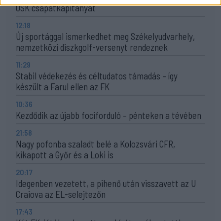
OSK csapatkapitányát
12:18
Új sportággal ismerkedhet meg Székelyudvarhely,
nemzetközi diszkgolf-versenyt rendeznek
11:29
Stabil védekezés és céltudatos támadás – így
készült a Farul ellen az FK
10:36
Kezdődik az újabb fociforduló – pénteken a tévében
21:58
Nagy pofonba szaladt belé a Kolozsvári CFR,
kikapott a Győr és a Loki is
20:17
Idegenben vezetett, a pihenő után visszavett az U
Craiova az EL-selejtezőn
17:43