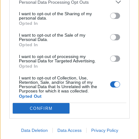
Personal Data Processing Opt Outs
BUKARESTI METALOGLOBUS
I want to opt-out of the Sharing of my
personal data.
Sportfogadási botrány a Szuperligában –
Opted In
fegyelmi- vagy büntetőügy lesz belőle
I want to opt-out of the Sale of my
Personal Data.
Opted In
Nagy vihart kavart a román labdarúgásban a Bukaresti
Metaloglobust érintő fogadási botrány, amelyben több
I want to opt-out of processing my
Personal Data for Targeted Advertising.
játékos is érintett lehet. A gyanú szerint saját
Opted In
mérkőzéseikre fogadtak – sőt, egyes források szerint
I want to opt-out of Collection, Use,
épp csapatuk ellen –, ami szigorúan tilos.
Retention, Sale, and/or Sharing of my
Personal Data that Is Unrelated with the
Purposes for which it was collected.
Opted Out
Korábbi cikkek betöltése
CONFIRM
24 ÓRA
LEGOLVASOTTABB
13:45
Data Deletion
Data Access
Privacy Policy
Súlyos veszteség, kilenc hónapra eltiltották a Sepsi