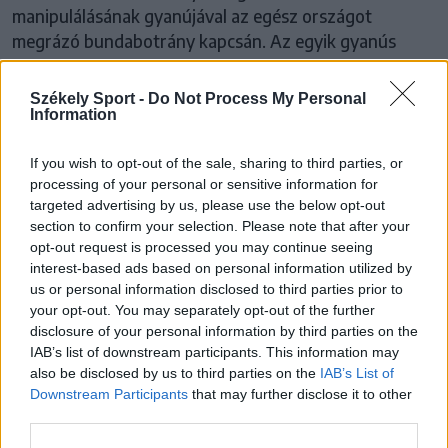
manipulálásának gyanújával az egész országot
megrázó bundabotrány kapcsán. Az egyik gyanús
mérkőzést Sepsiszentgyörgyön játszotta a
célkeresztbe került csapat. Diószegi László is
Székely Sport -
Do Not Process My Personal
megszólalt az ügyben.
Information
If you wish to opt-out of the sale, sharing to third parties, or
processing of your personal or sensitive information for
targeted advertising by us, please use the below opt-out
section to confirm your selection. Please note that after your
opt-out request is processed you may continue seeing
interest-based ads based on personal information utilized by
us or personal information disclosed to third parties prior to
your opt-out. You may separately opt-out of the further
disclosure of your personal information by third parties on the
IAB’s list of downstream participants. This information may
also be disclosed by us to third parties on the
IAB’s List of
Downstream Participants
that may further disclose it to other
third parties.