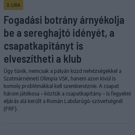
2. LIGA
Fogadási botrány árnyékolja
be a sereghajtó idényét, a
csapatkapitányt is
elveszítheti a klub
Úgy tűnik, nemcsak a pályán küzd nehézségekkel a
Szatmárnémeti Olimpia VSK, hanem azon kívül is
komoly problémákkal kell szembenéznie. A csapat
három játékosa – köztük a csapatkapitány – is fegyelmi
eljárás alá került a Román Labdarúgó-szövetségnél
(FRF).