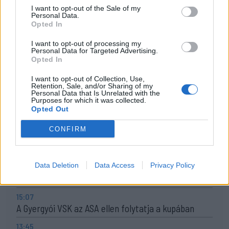
bajnok Simone Tempestini a Máramaros Ralin.
I want to opt-out of the Sale of my
Personal Data.
Magabiztos sikerével megerősítette az összetettben
Opted In
az első helyét.
I want to opt-out of processing my
Personal Data for Targeted Advertising.
Opted In
Korábbi cikkek betöltése
I want to opt-out of Collection, Use,
Retention, Sale, and/or Sharing of my
24 ÓRA
LEGOLVASOTTABB
Personal Data that Is Unrelated with the
Purposes for which it was collected.
Opted Out
23:18
Látványos meccs nyitotta a Szuperliga negyedik
CONFIRM
fordulóját (videóval)
16:43
Data Deletion
Data Access
Privacy Policy
Egyetlen székelyföldi résztvevő lesz a futsal 2.
Ligában
15:07
A Gyergyói VSK az ASA ellen folytatja a kupában
13:45