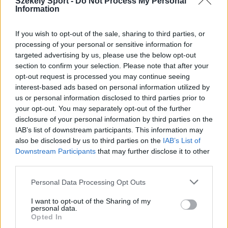
Székely Sport -
Do Not Process My Personal
Information
If you wish to opt-out of the sale, sharing to third parties, or
processing of your personal or sensitive information for
targeted advertising by us, please use the below opt-out
section to confirm your selection. Please note that after your
opt-out request is processed you may continue seeing
interest-based ads based on personal information utilized by
us or personal information disclosed to third parties prior to
your opt-out. You may separately opt-out of the further
disclosure of your personal information by third parties on the
IAB’s list of downstream participants. This information may
also be disclosed by us to third parties on the
IAB’s List of
Downstream Participants
that may further disclose it to other
RALI
third parties.
Ellenfeleivel és technikai problémáival is
Personal Data Processing Opt Outs
megküzdött a rekordbajnok ralis
I want to opt-out of the Sharing of my
personal data.
Opted In
Letarolta a mezőnyt címvédő és kilencszeres román