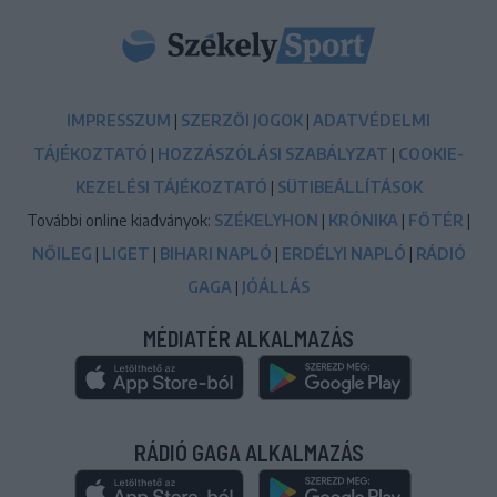
IMPRESSZUM
|
SZERZŐI JOGOK
|
ADATVÉDELMI
TÁJÉKOZTATÓ
|
HOZZÁSZÓLÁSI SZABÁLYZAT
|
COOKIE-
KEZELÉSI TÁJÉKOZTATÓ
|
SÜTIBEÁLLÍTÁSOK
További online kiadványok:
SZÉKELYHON
|
KRÓNIKA
|
FŐTÉR
|
NŐILEG
|
LIGET
|
BIHARI NAPLÓ
|
ERDÉLYI NAPLÓ
|
RÁDIÓ
GAGA
|
JÓÁLLÁS
MÉDIATÉR ALKALMAZÁS
RÁDIÓ GAGA ALKALMAZÁS