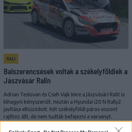
RALI
Balszerencsések voltak a székelyföldiek a
Jászvásár Ralin
Adrian Teslovan és Cseh Vajk Imre a Jászvásári Ralit is
kihagyni kényszerült, miután a Hyundai i20 N Rally2
javítása elhúzódott. Két székelyföldi páros viszont
rajthoz állt, de nem tudták befejezni a versenyt.