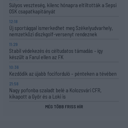
Súlyos veszteség, kilenc hónapra eltiltották a Sepsi
OSK csapatkapitányát
12:18
Új sportággal ismerkedhet meg Székelyudvarhely,
nemzetközi diszkgolf-versenyt rendeznek
11:29
Stabil védekezés és céltudatos támadás – így
készült a Farul ellen az FK
10:36
Kezdődik az újabb fociforduló – pénteken a tévében
21:58
Nagy pofonba szaladt belé a Kolozsvári CFR,
kikapott a Győr és a Loki is
MÉG TÖBB FRISS HÍR