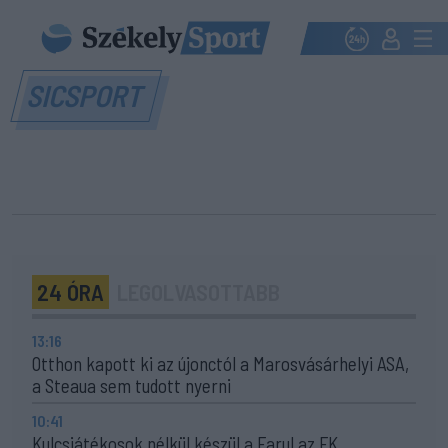
SICSPORT
24 ÓRA
LEGOLVASOTTABB
13:16
Otthon kapott ki az újonctól a Marosvásárhelyi ASA,
a Steaua sem tudott nyerni
10:41
Kulcsjátékosok nélkül készül a Farul az FK