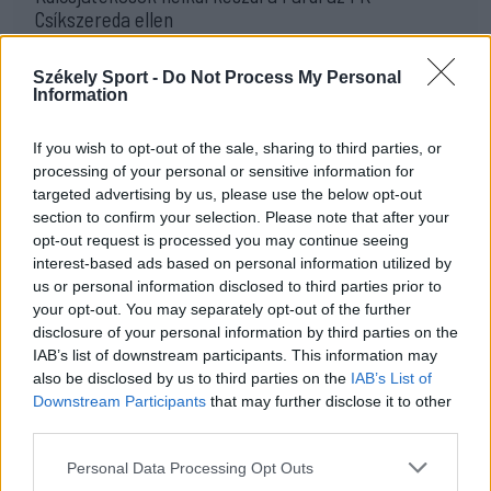
Csíkszereda ellen
10:24
Székely Sport -
Do Not Process My Personal
Aranyérmek sokaságával tért haza Kőszegről a
Information
Godako
09:46
If you wish to opt-out of the sale, sharing to third parties, or
A tengerparton játszik az FK Csíkszereda – a
processing of your personal or sensitive information for
szombati sportműsor
targeted advertising by us, please use the below opt-out
section to confirm your selection. Please note that after your
23:18
opt-out request is processed you may continue seeing
Látványos meccs nyitotta a Szuperliga negyedik
interest-based ads based on personal information utilized by
fordulóját (videóval)
us or personal information disclosed to third parties prior to
your opt-out. You may separately opt-out of the further
16:43
disclosure of your personal information by third parties on the
Egyetlen székelyföldi résztvevő lesz a futsal 2.
IAB’s list of downstream participants. This information may
Ligában
also be disclosed by us to third parties on the
IAB’s List of
Downstream Participants
that may further disclose it to other
15:07
third parties.
A Gyergyói VSK az ASA ellen folytatja a kupában
Personal Data Processing Opt Outs
13:45