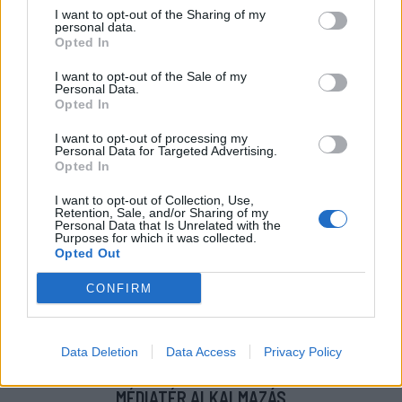
Súlyos veszteség, kilenc hónapra eltiltották a Sepsi
I want to opt-out of the Sharing of my
OSK csapatkapitányát
personal data.
Opted In
MÉG TÖBB FRISS HÍR
I want to opt-out of the Sale of my
Personal Data.
Opted In
I want to opt-out of processing my
Personal Data for Targeted Advertising.
Opted In
I want to opt-out of Collection, Use,
Retention, Sale, and/or Sharing of my
IMPRESSZUM
|
SZERZŐI JOGOK
|
ADATVÉDELMI
Personal Data that Is Unrelated with the
Purposes for which it was collected.
TÁJÉKOZTATÓ
|
HOZZÁSZÓLÁSI SZABÁLYZAT
|
COOKIE-
Opted Out
KEZELÉSI TÁJÉKOZTATÓ
|
SÜTIBEÁLLÍTÁSOK
CONFIRM
További online kiadványok:
SZÉKELYHON
|
KRÓNIKA
|
FŐTÉR
|
NŐILEG
|
LIGET
|
BIHARI NAPLÓ
|
ERDÉLYI NAPLÓ
|
RÁDIÓ
Data Deletion
Data Access
Privacy Policy
GAGA
|
JÓÁLLÁS
MÉDIATÉR ALKALMAZÁS