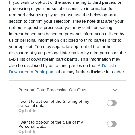
If you wish to opt-out of the sale, sharing to third parties, or
processing of your personal or sensitive information for
24 ÓRA
LEGOLVASOTTABB
targeted advertising by us, please use the below opt-out
section to confirm your selection. Please note that after your
23:30
opt-out request is processed you may continue seeing
Corbu bombagólja döntött, előnyből várja a
interest-based ads based on personal information utilized by
visszavágót a Ferencváros
us or personal information disclosed to third parties prior to
your opt-out. You may separately opt-out of the further
21:08
disclosure of your personal information by third parties on the
Drámai meccsen, a hosszabbításban búcsúzott a
IAB’s list of downstream participants. This information may
kupától a Kézdivásárhelyi SE
also be disclosed by us to third parties on the
IAB’s List of
Downstream Participants
that may further disclose it to other
20:34
third parties.
Könnyed győzelemmel jutott tovább a Gyergyói VSK
a Román Kupában
Personal Data Processing Opt Outs
19:55
I want to opt-out of the Sharing of my
Minden csapat visszaíratkozott, alig változik az
personal data.
Udvarhely körzeti focibajnokság összetétele
Opted In
19:16
I want to opt-out of the Sale of my
Personal Data.
Kezdési időpontot kapott a székely derbi
Opted In