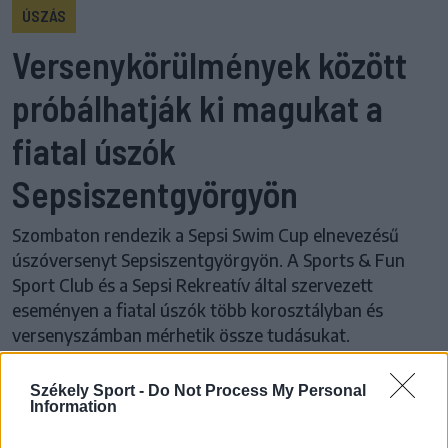
ÚSZÁS
Versenykörülmények között
próbálhatják ki magukat a
fiatal úszók
Sepsiszentgyörgyön
Szombaton rendezik a Sepsi Swim Cup elnevezésű
úszóversenyt Sepsiszentgyörgyön. A Sports & Fun
Sport Club és a Sepsi Rekreatív által szervezett
eseményen a fiatal úszók több korosztályban és
versenyszámban mérhetik össze tudásukat.
Székely Sport -
Do Not Process My Personal
Information
Korábbi cikkek betöltése