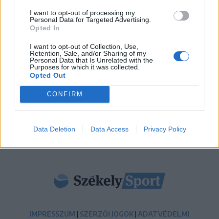
15:50
I want to opt-out of processing my
Intenzív felkészülés után magabiztosan várják a
Personal Data for Targeted Advertising.
bajnoki rajtot az FK Csíkszereda fiataljai
Opted In
14:42
I want to opt-out of Collection, Use,
Retention, Sale, and/or Sharing of my
Visszavonul a Brassóban és Csíkszeredában is védő
Personal Data that Is Unrelated with the
kapus
Purposes for which it was collected.
Opted Out
13:39
CONFIRM
Szembementek a trenddel: a Sepsi OSK és az FK
Csíkszereda kilóg a sorból a Szuperligában
MÉG TÖBB FRISS HÍR
Data Deletion
Data Access
Privacy Policy
IMPRESSZUM
|
SZERZŐI JOGOK
|
ADATVÉDELMI