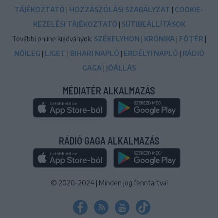
TÁJÉKOZTATÓ
|
HOZZÁSZÓLÁSI SZABÁLYZAT
|
COOKIE-
KEZELÉSI TÁJÉKOZTATÓ
|
SÜTIBEÁLLÍTÁSOK
További online kiadványok:
SZÉKELYHON
|
KRÓNIKA
|
FŐTÉR
|
NŐILEG
|
LIGET
|
BIHARI NAPLÓ
|
ERDÉLYI NAPLÓ
|
RÁDIÓ
GAGA
|
JÓÁLLÁS
MÉDIATÉR ALKALMAZÁS
RÁDIÓ GAGA ALKALMAZÁS
© 2020-2024
|
Minden jog fenntartva!