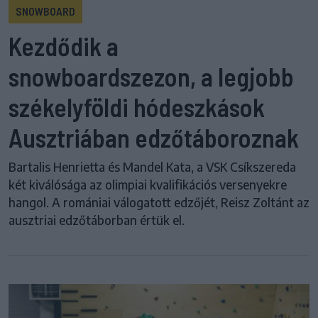
SNOWBOARD
Kezdődik a
snowboardszezon, a legjobb
székelyföldi hódeszkások
Ausztriában edzőtáboroznak
Bartalis Henrietta és Mandel Kata, a VSK Csíkszereda
két kiválósága az olimpiai kvalifikációs versenyekre
hangol. A romániai válogatott edzőjét, Reisz Zoltánt az
ausztriai edzőtáborban értük el.