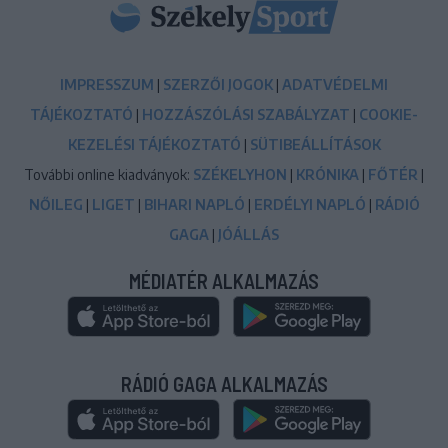
IMPRESSZUM
|
SZERZŐI JOGOK
|
ADATVÉDELMI
TÁJÉKOZTATÓ
|
HOZZÁSZÓLÁSI SZABÁLYZAT
|
COOKIE-
KEZELÉSI TÁJÉKOZTATÓ
|
SÜTIBEÁLLÍTÁSOK
További online kiadványok:
SZÉKELYHON
|
KRÓNIKA
|
FŐTÉR
|
NŐILEG
|
LIGET
|
BIHARI NAPLÓ
|
ERDÉLYI NAPLÓ
|
RÁDIÓ
GAGA
|
JÓÁLLÁS
MÉDIATÉR ALKALMAZÁS
RÁDIÓ GAGA ALKALMAZÁS