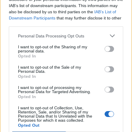
egyik legnépszerűbb sport- és élményközponttá vált a
IAB’s list of downstream participants. This information may
régióban.
also be disclosed by us to third parties on the
IAB’s List of
Downstream Participants
that may further disclose it to other
third parties.
Korábbi cikkek betöltése
Personal Data Processing Opt Outs
24 ÓRA
LEGOLVASOTTABB
I want to opt-out of the Sharing of my
personal data.
Opted In
13:45
Súlyos veszteség, kilenc hónapra eltiltották a Sepsi
I want to opt-out of the Sale of my
Personal Data.
OSK csapatkapitányát
Opted In
12:18
I want to opt-out of processing my
Új sportággal ismerkedhet meg Székelyudvarhely,
Personal Data for Targeted Advertising.
nemzetközi diszkgolf-versenyt rendeznek
Opted In
11:29
I want to opt-out of Collection, Use,
Retention, Sale, and/or Sharing of my
Stabil védekezés és céltudatos támadás – így
Personal Data that Is Unrelated with the
készült a Farul ellen az FK
Purposes for which it was collected.
Opted Out
10:36