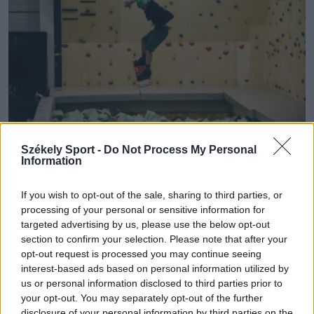
Székely Sport -
Do Not Process My Personal
Information
RIDE MORE CENTER
If you wish to opt-out of the sale, sharing to third parties, or
processing of your personal or sensitive information for
A hely, ahol a mozgás élmény, a fejlődés
targeted advertising by us, please use the below opt-out
garantált
section to confirm your selection. Please note that after your
opt-out request is processed you may continue seeing
interest-based ads based on personal information utilized by
A mozgásnak fejlesztő hatása és egészségmegőrző
us or personal information disclosed to third parties prior to
ereje van, ezt a szemléletet képviseli a Csíkszeredában
your opt-out. You may separately opt-out of the further
működő Ride More Center, amely az utóbbi években az
disclosure of your personal information by third parties on the