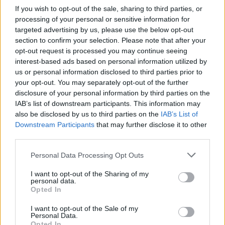
If you wish to opt-out of the sale, sharing to third parties, or
processing of your personal or sensitive information for
SEPSI-SIC
targeted advertising by us, please use the below opt-out
section to confirm your selection. Please note that after your
Kétgólos hátrányból állt fel a Sepsi-SIC,
opt-out request is processed you may continue seeing
közelebb került a döntőhöz
interest-based ads based on personal information utilized by
us or personal information disclosed to third parties prior to
your opt-out. You may separately opt-out of the further
Kiélezett csatát vívott egymással hétfő este a Sepsi-SIC
disclosure of your personal information by third parties on the
és a Marosvásárhelyi VSK a teremlabdarúgó 1. Liga
IAB’s list of downstream participants. This information may
felsőházi rájátszásának 7. fordulójában. A vendégek
also be disclosed by us to third parties on the
IAB’s List of
kétgólos előnyt dolgoztak ki, a háromszékiek azonban
Downstream Participants
that may further disclose it to other
third parties.
felálltak és pontot mentettek.
Personal Data Processing Opt Outs
I want to opt-out of the Sharing of my
personal data.
Opted In
I want to opt-out of the Sale of my
Personal Data.
Opted In