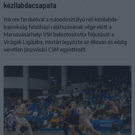
kézilabdacsapata
Három fordulóval a másodosztályú női kézilabda-
bajnokság felsőházi rájátszásának vége előtt a
Marosvásárhelyi VSK bebiztosította feljutását a
Virágok Ligájába, miután legyőzte az éllovas és eddig
veretlen Jászvásári CSM együttesét.