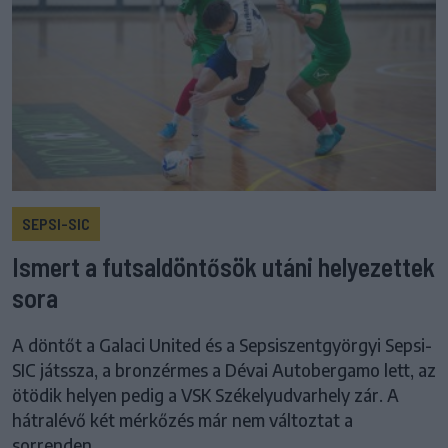
SEPSI-SIC
Ismert a futsaldöntősök utáni helyezettek
sora
A döntőt a Galaci United és a Sepsiszentgyörgyi Sepsi-
SIC játssza, a bronzérmes a Dévai Autobergamo lett, az
ötödik helyen pedig a VSK Székelyudvarhely zár. A
hátralévő két mérkőzés már nem változtat a
sorrenden.