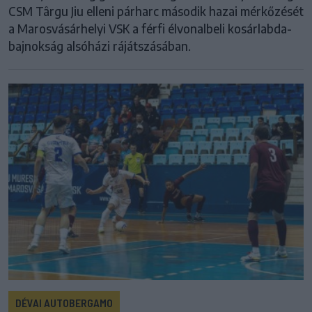
CSM Târgu Jiu elleni párharc második hazai mérkőzését
a Marosvásárhelyi VSK a férfi élvonalbeli kosárlabda-
bajnokság alsóházi rájátszásában.
DÉVAI AUTOBERGAMO