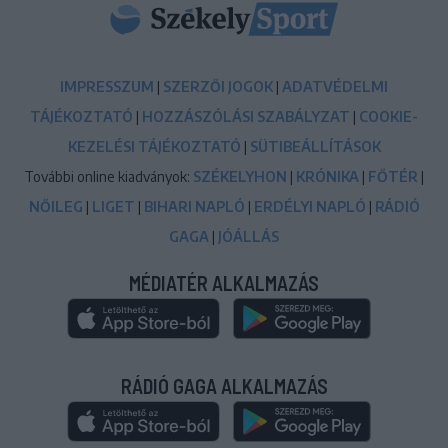
IMPRESSZUM
|
SZERZŐI JOGOK
|
ADATVÉDELMI
TÁJÉKOZTATÓ
|
HOZZÁSZÓLÁSI SZABÁLYZAT
|
COOKIE-
KEZELÉSI TÁJÉKOZTATÓ
|
SÜTIBEÁLLÍTÁSOK
További online kiadványok:
SZÉKELYHON
|
KRÓNIKA
|
FŐTÉR
|
NŐILEG
|
LIGET
|
BIHARI NAPLÓ
|
ERDÉLYI NAPLÓ
|
RÁDIÓ
GAGA
|
JÓÁLLÁS
MÉDIATÉR ALKALMAZÁS
RÁDIÓ GAGA ALKALMAZÁS