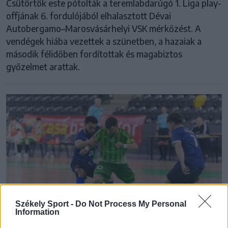
Csütörtök este pótolták a teremlabdarúgó 1. Liga play-
offjának 6. fordulójából elhalasztott Dévai
Autobergamo–Marosvásárhelyi VSK mérkőzést. A
vendégek hiába vezettek a szünetben, a hazaiak a
második félidőben fordítottak és magabiztos
győzelmet arattak.
Székely Sport -
Do Not Process My Personal
Information