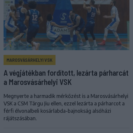
MAROSVÁSÁRHELYI VSK
A végjátékban fordított, lezárta párharcát
a Marosvásárhelyi VSK
Megnyerte a harmadik mérkőzést is a Marosvásárhelyi
VSK a CSM Târgu Jiu ellen, ezzel lezárta a párharcot a
férfi élvonalbeli kosárlabda-bajnokság alsóházi
rájátszásában.