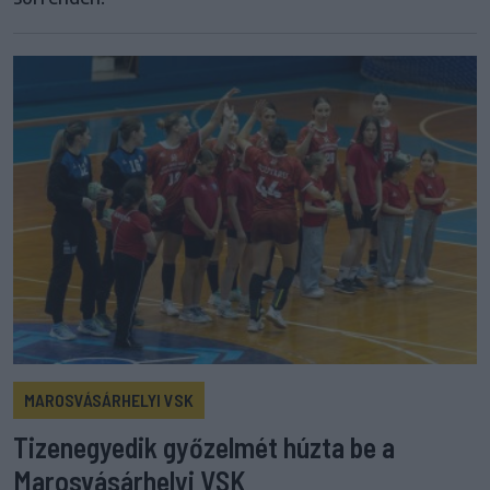
MAROSVÁSÁRHELYI VSK
Tizenegyedik győzelmét húzta be a
Marosvásárhelyi VSK