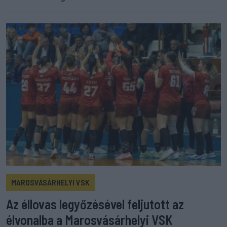
MAROSVÁSÁRHELYI VSK
Az éllovas legyőzésével feljutott az
élvonalba a Marosvásárhelyi VSK