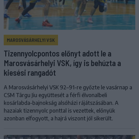
MAROSVÁSÁRHELYI VSK
Tizennyolcpontos előnyt adott le a
Marosvásárhelyi VSK, így is behúzta a
kiesési rangadót
A Marosvásárhelyi VSK 92–91-re győzte le vasárnap a
CSM Târgu Jiu együttesét a férfi élvonalbeli
kosárlabda-bajnokság alsóházi rájátszásában. A
hazaiak tizennyolc ponttal is vezettek, előnyük
azonban elfogyott, a hajrá viszont jól sikerült.