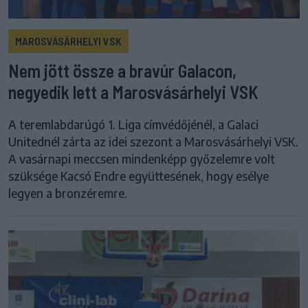
MAROSVÁSÁRHELYI VSK
Nem jött össze a bravúr Galacon,
negyedik lett a Marosvásárhelyi VSK
A teremlabdarúgó 1. Liga címvédőjénél, a Galaci
Unitednél zárta az idei szezont a Marosvásárhelyi VSK.
A vasárnapi meccsen mindenképp győzelemre volt
szüksége Kacsó Endre együttesének, hogy esélye
legyen a bronzéremre.