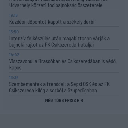
Udvarhely körzeti focibajnokság összetétele
19:16
Kezdési időpontot kapott a székely derbi
15:50
Intenzív felkészülés után magabiztosan várják a
bajnoki rajtot az FK Csíkszereda fiataljai
14:42
Visszavonul a Brassóban és Csíkszeredában is védő
kapus
13:39
Szembementek a trenddel: a Sepsi OSK és az FK
Csíkszereda kilóg a sorból a Szuperligában
MÉG TÖBB FRISS HÍR