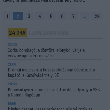
tavaly finálét játszó Marosvásárhelyi VSK-t.
1
2
3
4
5
6
7
...
29
24 ÓRA
LEGOLVASOTTABB
23:30
Corbu bombagólja döntött, előnyből várja a
visszavágót a Ferencváros
21:08
Drámai meccsen, a hosszabbításban búcsúzott a
kupától a Kézdivásárhelyi SE
20:34
Könnyed győzelemmel jutott tovább a Gyergyói VSK
a Román Kupában
19:55
Minden csapat visszaíratkozott, alig változik az