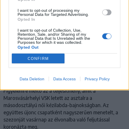
I want to opt-out of processing my
Personal Data for Targeted Advertising.
Opted In
I want to opt-out of Collection, Use,
Retention, Sale, and/or Sharing of my
Personal Data that Is Unrelated with the
Purposes for which it was collected.
Opted Out
MAROSVÁSÁRHELYI VSK
CONFIRM
Kihasználták az esélyüket a
marosvásárhelyi kézilabdázók
Data Deletion
Data Access
Privacy Policy
Figyelemre méltó az a teljesítmény, amit a
Marosvásárhelyi VSK letett az asztalra a
másodosztályú női kézilabda-bajnokságban. Az
együttes újonc csapatként nagyszerűen menetelt, a
szezonját vasárnap az élvonalba való feljutással
koronázta meg.