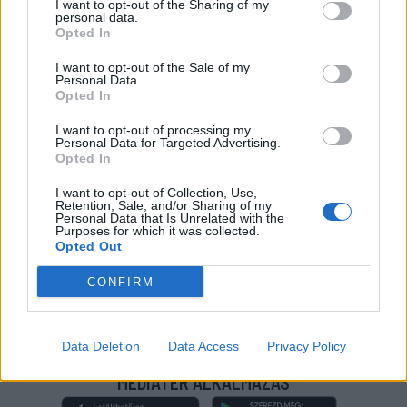
válogatott meghívót sürgetnek
I want to opt-out of the Sharing of my
personal data.
Opted In
MÉG TÖBB FRISS HÍR
I want to opt-out of the Sale of my
Personal Data.
Opted In
I want to opt-out of processing my
Personal Data for Targeted Advertising.
Opted In
I want to opt-out of Collection, Use,
IMPRESSZUM
|
SZERZŐI JOGOK
|
ADATVÉDELMI
Retention, Sale, and/or Sharing of my
Personal Data that Is Unrelated with the
TÁJÉKOZTATÓ
|
HOZZÁSZÓLÁSI SZABÁLYZAT
|
COOKIE-
Purposes for which it was collected.
Opted Out
KEZELÉSI TÁJÉKOZTATÓ
|
SÜTIBEÁLLÍTÁSOK
CONFIRM
További online kiadványok:
SZÉKELYHON
|
KRÓNIKA
|
FŐTÉR
|
NŐILEG
|
LIGET
|
BIHARI NAPLÓ
|
ERDÉLYI NAPLÓ
|
RÁDIÓ
GAGA
|
JÓÁLLÁS
Data Deletion
Data Access
Privacy Policy
MÉDIATÉR ALKALMAZÁS