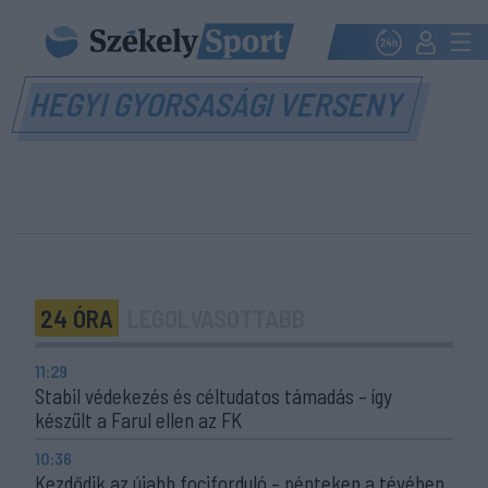
HEGYI GYORSASÁGI VERSENY
24 ÓRA
LEGOLVASOTTABB
11:29
Stabil védekezés és céltudatos támadás – így
készült a Farul ellen az FK
10:36
Kezdődik az újabb fociforduló – pénteken a tévében