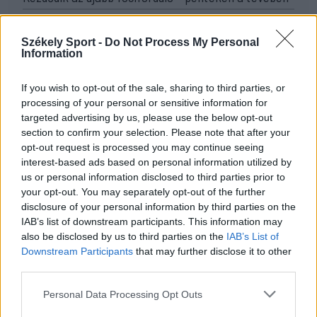
21:58
Nagy pofonba szaladt belé a Kolozsvári CFR,
Székely Sport -
Do Not Process My Personal
kikapott a Győr és a Loki is
Information
20:17
If you wish to opt-out of the sale, sharing to third parties, or
Idegenben vezetett, a pihenő után visszavett az U
processing of your personal or sensitive information for
Craiova az EL-selejtezőn
targeted advertising by us, please use the below opt-out
section to confirm your selection. Please note that after your
17:43
opt-out request is processed you may continue seeing
Két FK-játékos kapott meghívót a válogatottba
interest-based ads based on personal information utilized by
16:22
us or personal information disclosed to third parties prior to
Egy újonc jelentkezett, több átsorolás a Csík körzeti
your opt-out. You may separately opt-out of the further
focibajnokság új idényében
disclosure of your personal information by third parties on the
IAB’s list of downstream participants. This information may
14:52
also be disclosed by us to third parties on the
IAB’s List of
Nem kell senkinek állnia, idegenbeli meccsekkel
Downstream Participants
that may further disclose it to other
indítja a kézibajnokságot a Marosvásárhelyi VSK
third parties.
13:57
Personal Data Processing Opt Outs
Corbu góljától hangos a román és a magyar sajtó,