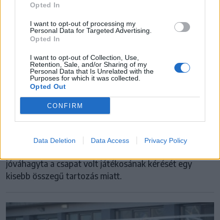
Opted In
I want to opt-out of processing my
Personal Data for Targeted Advertising.
Opted In
I want to opt-out of Collection, Use,
Retention, Sale, and/or Sharing of my
Personal Data that Is Unrelated with the
Purposes for which it was collected.
SZUPERLIGA
Opted Out
Döbbenetes: csődvédelem alá került a
CONFIRM
felsőházra hajtó klub a Szuperligában
Teljesen váratlanul csődvédelem alá helyezték a Galaci
Data Deletion
Data Access
Privacy Policy
Oțelul labdarúgóklubot, miután a helyi bíróság
jóváhagyta a csapat volt játékosának kérését egy
kisebb összegű tartozás miatt.