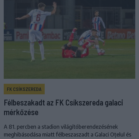
FK CSÍKSZEREDA
Félbeszakadt az FK Csíkszereda galaci
mérkőzése
A 81. percben a stadion világítóberendezésének
meghibásodása miatt félbeszaszadt a Galaci Oțelul és