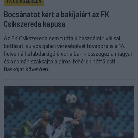
FK CSÍKSZEREDA
Bocsánatot kért a bakijaiért az FK
Csíkszereda kapusa
Az FK Csíkszereda nem tudta kihasználni riválisai
botlását, súlyos galaci vereségével továbbra is a 14.
helyen áll a labdarúgó élvonalban – összegez a magyar
és a román szaksajtó a piros-fehérek hétfő esti
fiaskóját követően.