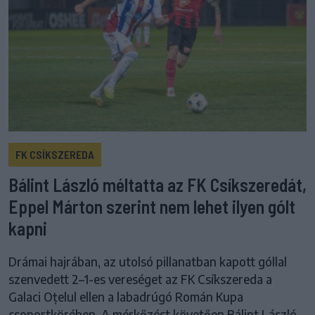
FK CSÍKSZEREDA
Bálint László méltatta az FK Csíkszeredát,
Eppel Márton szerint nem lehet ilyen gólt
kapni
Drámai hajrában, az utolsó pillanatban kapott góllal
szenvedett 2–1-es vereséget az FK Csíkszereda a
Galaci Oțelul ellen a labadrúgó Román Kupa
csoportkörében. A mérkőzést követően Bálint László