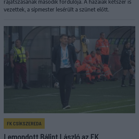
rájátszásának második fordulója. A hazaiak kétszer is
vezettek, a sípmester lesérült a szünet előtt.
FK CSÍKSZEREDA
Lemondott Bálint László az FK