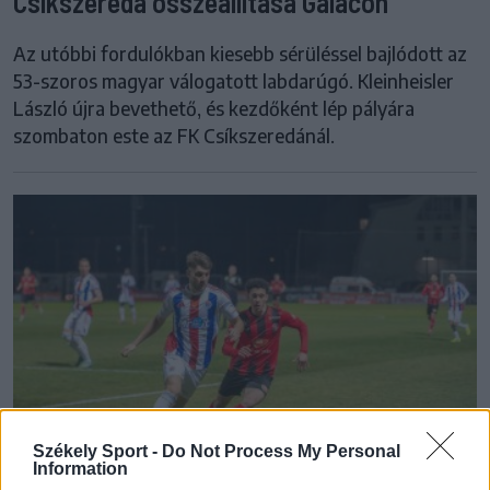
Csíkszereda összeállítása Galacon
Az utóbbi fordulókban kiesebb sérüléssel bajlódott az
53-szoros magyar válogatott labdarúgó. Kleinheisler
László újra bevethető, és kezdőként lép pályára
szombaton este az FK Csíkszeredánál.
Székely Sport -
Do Not Process My Personal
Information