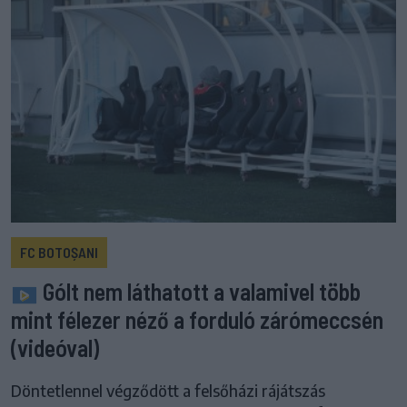
FC BOTOȘANI
Gólt nem láthatott a valamivel több
mint félezer néző a forduló zárómeccsén
(videóval)
Döntetlennel végződött a felsőházi rájátszás