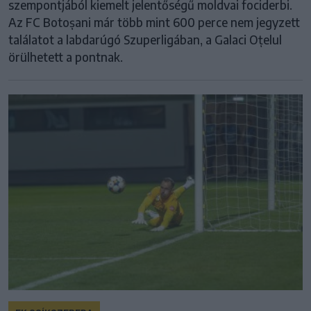
szempontjából kiemelt jelentőségű moldvai fociderbi.
Az FC Botoșani már több mint 600 perce nem jegyzett
találatot a labdarúgó Szuperligában, a Galaci Oțelul
örülhetett a pontnak.