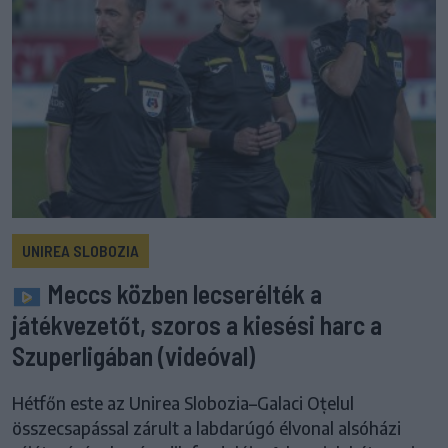
UNIREA SLOBOZIA
Meccs közben lecserélték a
játékvezetőt, szoros a kiesési harc a
Szuperligában (videóval)
Hétfőn este az Unirea Slobozia–Galaci Oțelul
összecsapással zárult a labdarúgó élvonal alsóházi