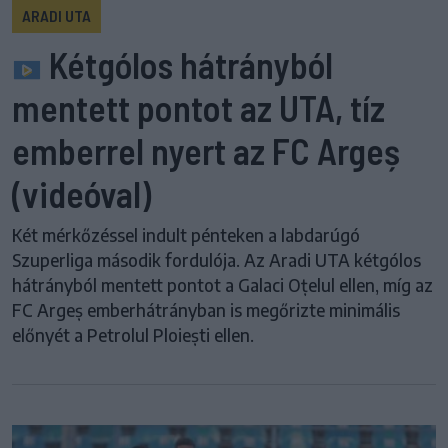
ARADI UTA
Kétgólos hátrányból
mentett pontot az UTA, tíz
emberrel nyert az FC Argeș
(videóval)
Két mérkőzéssel indult pénteken a labdarúgó
Szuperliga második fordulója. Az Aradi UTA kétgólos
hátrányból mentett pontot a Galaci Oțelul ellen, míg az
FC Argeș emberhátrányban is megőrizte minimális
előnyét a Petrolul Ploiești ellen.