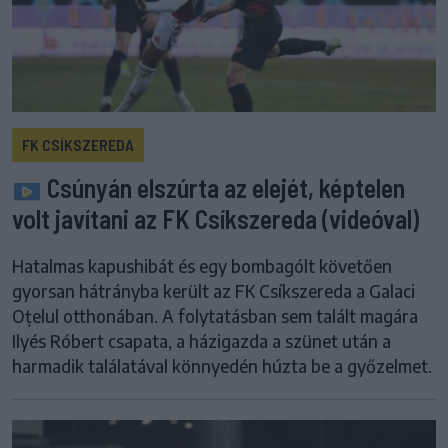
FK CSÍKSZEREDA
Csúnyán elszúrta az elejét, képtelen
volt javítani az FK Csíkszereda (videóval)
Hatalmas kapushibát és egy bombagólt követően
gyorsan hátrányba került az FK Csíkszereda a Galaci
Oțelul otthonában. A folytatásban sem talált magára
Ilyés Róbert csapata, a házigazda a szünet után a
harmadik találatával könnyedén húzta be a győzelmet.