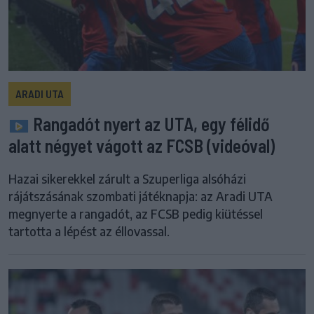
ARADI UTA
Rangadót nyert az UTA, egy félidő
alatt négyet vágott az FCSB (videóval)
Hazai sikerekkel zárult a Szuperliga alsóházi
rájátszásának szombati játéknapja: az Aradi UTA
megnyerte a rangadót, az FCSB pedig kiütéssel
tartotta a lépést az éllovassal.