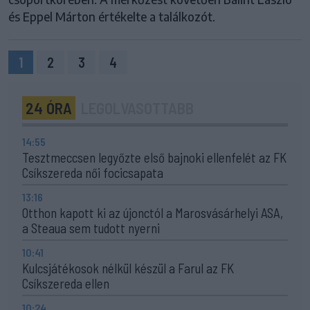
és Eppel Márton értékelte a találkozót.
1
2
3
4
24 ÓRA
LEGOLVASOTTABB
14:55
Tesztmeccsen legyőzte első bajnoki ellenfelét az FK
Csíkszereda női focicsapata
13:16
Otthon kapott ki az újonctól a Marosvásárhelyi ASA,
a Steaua sem tudott nyerni
10:41
Kulcsjátékosok nélkül készül a Farul az FK
Csíkszereda ellen
10:24