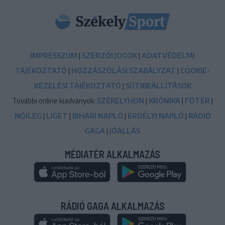
IMPRESSZUM
|
SZERZŐI JOGOK
|
ADATVÉDELMI
TÁJÉKOZTATÓ
|
HOZZÁSZÓLÁSI SZABÁLYZAT
|
COOKIE-
KEZELÉSI TÁJÉKOZTATÓ
|
SÜTIBEÁLLÍTÁSOK
További online kiadványok:
SZÉKELYHON
|
KRÓNIKA
|
FŐTÉR
|
NŐILEG
|
LIGET
|
BIHARI NAPLÓ
|
ERDÉLYI NAPLÓ
|
RÁDIÓ
GAGA
|
JÓÁLLÁS
MÉDIATÉR ALKALMAZÁS
RÁDIÓ GAGA ALKALMAZÁS