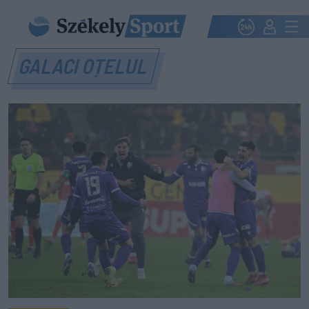
GALACI OȚELUL