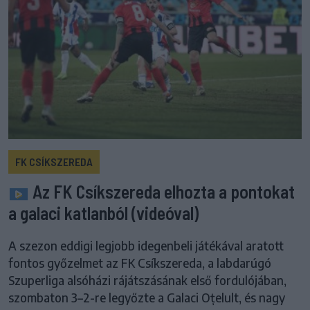
FK CSÍKSZEREDA
Az FK Csíkszereda elhozta a pontokat
a galaci katlanból (videóval)
A szezon eddigi legjobb idegenbeli játékával aratott
fontos győzelmet az FK Csíkszereda, a labdarúgó
Szuperliga alsóházi rájátszásának első fordulójában,
szombaton 3–2-re legyőzte a Galaci Oțelult, és nagy