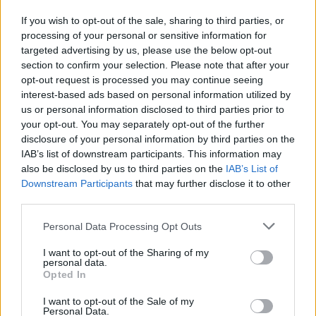
If you wish to opt-out of the sale, sharing to third parties, or
FK CSÍKSZEREDA
processing of your personal or sensitive information for
targeted advertising by us, please use the below opt-out
Tartalékos Oțelul várja az FK
section to confirm your selection. Please note that after your
Csíkszeredát
opt-out request is processed you may continue seeing
interest-based ads based on personal information utilized by
us or personal information disclosed to third parties prior to
Súlyos keretproblémákkal kezdi a labdarúgó
your opt-out. You may separately opt-out of the further
Szuperliga alsóházi rájátszását a Galaci Oțelul: három
disclosure of your personal information by third parties on the
eltiltás és több sérülés is sújtja a csapatot az FK
IAB’s list of downstream participants. This information may
Csíkszereda elleni meccs előtt.
also be disclosed by us to third parties on the
IAB’s List of
Downstream Participants
that may further disclose it to other
third parties.
Personal Data Processing Opt Outs
I want to opt-out of the Sharing of my
personal data.
Opted In
I want to opt-out of the Sale of my
Personal Data.