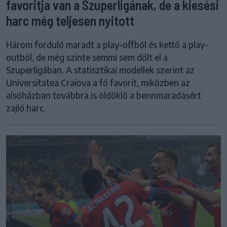
favoritja van a Szuperligának, de a kiesési
harc még teljesen nyitott
Három forduló maradt a play-offból és kettő a play-
outból, de még szinte semmi sem dőlt el a
Szuperligában. A statisztikai modellek szerint az
Universitatea Craiova a fő favorit, miközben az
alsóházban továbbra is öldöklő a bennmaradásért
zajló harc.