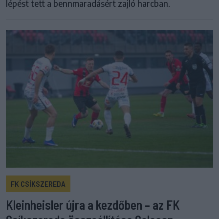
lépést tett a bennmaradásért zajló harcban.
FK CSÍKSZEREDA
Kleinheisler újra a kezdőben – az FK