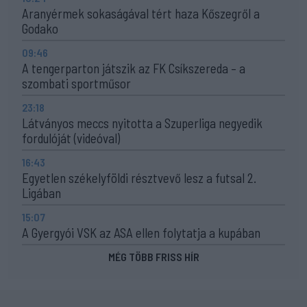
Aranyérmek sokaságával tért haza Kőszegről a
Godako
09:46
A tengerparton játszik az FK Csíkszereda – a
szombati sportműsor
23:18
Látványos meccs nyitotta a Szuperliga negyedik
fordulóját (videóval)
16:43
Egyetlen székelyföldi résztvevő lesz a futsal 2.
Ligában
15:07
A Gyergyói VSK az ASA ellen folytatja a kupában
MÉG TÖBB FRISS HÍR