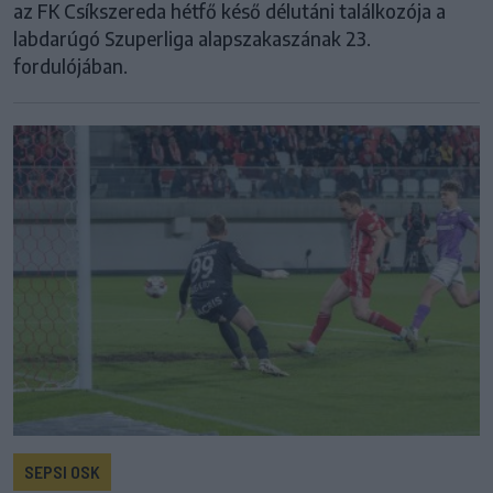
az FK Csíkszereda hétfő késő délutáni találkozója a
labdarúgó Szuperliga alapszakaszának 23.
fordulójában.
SEPSI OSK