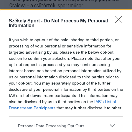
Craiova – a csütörtöki sportműsor
23:30
Székely Sport -
Do Not Process My Personal
Corbu bombagólja döntött, előnyből várja a
Information
visszavágót a Ferencváros
21:08
If you wish to opt-out of the sale, sharing to third parties, or
Drámai meccsen, a hosszabbításban búcsúzott a
processing of your personal or sensitive information for
kupától a Kézdivásárhelyi SE
targeted advertising by us, please use the below opt-out
section to confirm your selection. Please note that after your
20:34
opt-out request is processed you may continue seeing
Könnyed győzelemmel jutott tovább a Gyergyói VSK
interest-based ads based on personal information utilized by
a Román Kupában
us or personal information disclosed to third parties prior to
your opt-out. You may separately opt-out of the further
19:55
disclosure of your personal information by third parties on the
Minden csapat visszaíratkozott, alig változik az
IAB’s list of downstream participants. This information may
Udvarhely körzeti focibajnokság összetétele
also be disclosed by us to third parties on the
IAB’s List of
Downstream Participants
that may further disclose it to other
19:16
third parties.
Kezdési időpontot kapott a székely derbi
Personal Data Processing Opt Outs
15:50