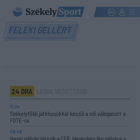
FELEKI GELLÉRT
24 ÓRA
LEGOLVASOTTABB
11:24
Székelyföldi játékosokkal készül a női válogatott a
FOTE-ra
09:49
Hazai pályán játszik a CFR, idegenben lép pályára a