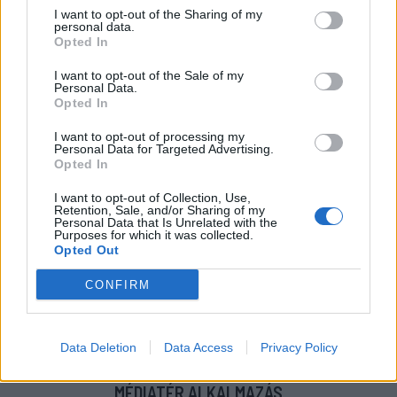
Intenzív felkészülés után magabiztosan várják a
I want to opt-out of the Sharing of my
bajnoki rajtot az FK Csíkszereda fiataljai
personal data.
Opted In
MÉG TÖBB FRISS HÍR
I want to opt-out of the Sale of my
Personal Data.
Opted In
I want to opt-out of processing my
Personal Data for Targeted Advertising.
Opted In
I want to opt-out of Collection, Use,
Retention, Sale, and/or Sharing of my
IMPRESSZUM
|
SZERZŐI JOGOK
|
ADATVÉDELMI
Personal Data that Is Unrelated with the
Purposes for which it was collected.
TÁJÉKOZTATÓ
|
HOZZÁSZÓLÁSI SZABÁLYZAT
|
COOKIE-
Opted Out
KEZELÉSI TÁJÉKOZTATÓ
|
SÜTIBEÁLLÍTÁSOK
CONFIRM
További online kiadványok:
SZÉKELYHON
|
KRÓNIKA
|
FŐTÉR
|
NŐILEG
|
LIGET
|
BIHARI NAPLÓ
|
ERDÉLYI NAPLÓ
|
RÁDIÓ
Data Deletion
Data Access
Privacy Policy
GAGA
|
JÓÁLLÁS
MÉDIATÉR ALKALMAZÁS