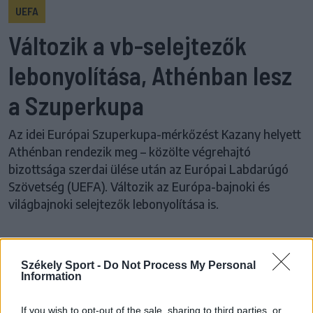
UEFA
Változik a vb-selejtezők
lebonyolítása, Athénban lesz
a Szuperkupa
Az idei Európai Szuperkupa-mérkőzést Kazany helyett
Athénban rendezik meg – közölte végrehajtó
bizottsága szerdai ülése után az Európai Labdarúgó
Szövetség (UEFA). Változik az Európa-bajnoki és
világbajnoki selejtezők lebonyolítása is.
Székely Sport -
Do Not Process My Personal
Korábbi cikkek betöltése
Information
24 ÓRA
LEGOLVASOTTABB
If you wish to opt-out of the sale, sharing to third parties, or