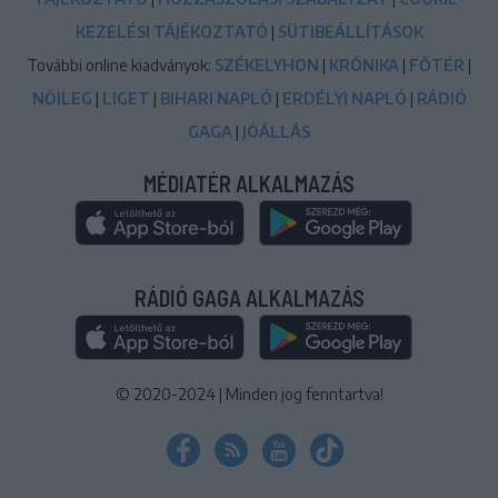
KEZELÉSI TÁJÉKOZTATÓ
|
SÜTIBEÁLLÍTÁSOK
További online kiadványok:
SZÉKELYHON
|
KRÓNIKA
|
FŐTÉR
|
NŐILEG
|
LIGET
|
BIHARI NAPLÓ
|
ERDÉLYI NAPLÓ
|
RÁDIÓ
GAGA
|
JÓÁLLÁS
MÉDIATÉR ALKALMAZÁS
RÁDIÓ GAGA ALKALMAZÁS
© 2020-2024
|
Minden jog fenntartva!