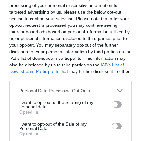
processing of your personal or sensitive information for
targeted advertising by us, please use the below opt-out
22:03
section to confirm your selection. Please note that after your
Szabó István: négy vereség után egyre nehezebb, de
opt-out request is processed you may continue seeing
jönni fognak a jó eredmények
interest-based ads based on personal information utilized by
20:52
us or personal information disclosed to third parties prior to
A gól már összejött, az áttörés még nem az FK-nak
your opt-out. You may separately opt-out of the further
(videóval)
disclosure of your personal information by third parties on the
IAB’s list of downstream participants. This information may
14:55
also be disclosed by us to third parties on the
IAB’s List of
Tesztmeccsen legyőzte első bajnoki ellenfelét az FK
Downstream Participants
that may further disclose it to other
Csíkszereda női focicsapata
third parties.
13:16
Personal Data Processing Opt Outs
Otthon kapott ki az újonctól a Marosvásárhelyi ASA,
a Steaua sem tudott nyerni
I want to opt-out of the Sharing of my
personal data.
Opted In
10:41
Kulcsjátékosok nélkül készül a Farul az FK
I want to opt-out of the Sale of my
Csíkszereda ellen
Personal Data.
Opted In
10:24