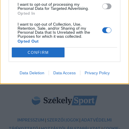
Aranyérmek sokaságával tért haza Kőszegről a
I want to opt-out of processing my
Personal Data for Targeted Advertising.
Godako
Opted In
09:46
I want to opt-out of Collection, Use,
A tengerparton játszik az FK Csíkszereda – a
Retention, Sale, and/or Sharing of my
Personal Data that Is Unrelated with the
szombati sportműsor
Purposes for which it was collected.
Opted Out
23:18
Látványos meccs nyitotta a Szuperliga negyedik
CONFIRM
fordulóját (videóval)
MÉG TÖBB FRISS HÍR
Data Deletion
Data Access
Privacy Policy
IMPRESSZUM
|
SZERZŐI JOGOK
|
ADATVÉDELMI
TÁJÉKOZTATÓ
|
HOZZÁSZÓLÁSI SZABÁLYZAT
|
COOKIE-