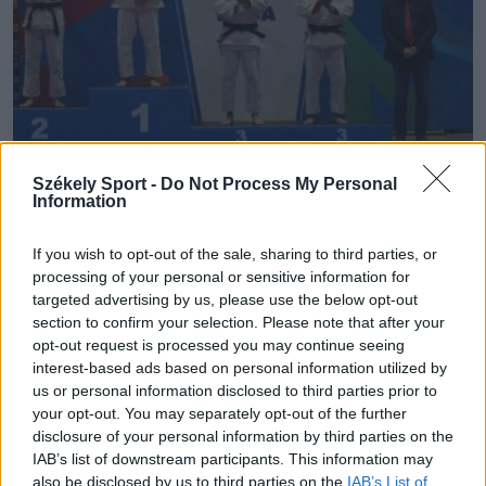
Székely Sport -
Do Not Process My Personal
EURÓPAI EGYETEMI BAJNOKSÁG
Information
Radvánszki Szilárd bronzérmes az
If you wish to opt-out of the sale, sharing to third parties, or
Európai Egyetemi Bajnokságon
processing of your personal or sensitive information for
targeted advertising by us, please use the below opt-out
section to confirm your selection. Please note that after your
Remek eredménnyel tért haza Horvátországból a
opt-out request is processed you may continue seeing
csíkszeredai Radvánszki Szilárd cselgáncsozó, aki a
interest-based ads based on personal information utilized by
legjobb romániai férfi versenyzőként egyéniben
us or personal information disclosed to third parties prior to
bronzérmes lett az Európai Egyetemi Bajnokságon.
your opt-out. You may separately opt-out of the further
disclosure of your personal information by third parties on the
IAB’s list of downstream participants. This information may
Korábbi cikkek betöltése
also be disclosed by us to third parties on the
IAB’s List of