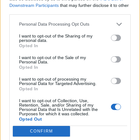
Downstream Participants
that may further disclose it to other
24 ÓRA
LEGOLVASOTTABB
third parties.
Personal Data Processing Opt Outs
17:43
Két FK-játékos kapott meghívót a válogatottba
I want to opt-out of the Sharing of my
personal data.
Opted In
16:22
Egy újonc jelentkezett, több átsorolás a Csík körzeti
I want to opt-out of the Sale of my
focibajnokság új idényében
Personal Data.
Opted In
14:52
Nem kell senkinek állnia, idegenbeli meccsekkel
I want to opt-out of processing my
Personal Data for Targeted Advertising.
indítja a kézibajnokságot a Marosvásárhelyi VSK
Opted In
13:57
I want to opt-out of Collection, Use,
Corbu góljától hangos a román és a magyar sajtó,
Retention, Sale, and/or Sharing of my
válogatott meghívót sürgetnek
Personal Data that Is Unrelated with the
Purposes for which it was collected.
Opted Out
12:36
Új korszak a Sepsi OSK II-nél, fiatalos hévvel épül a
CONFIRM
jövő csapata