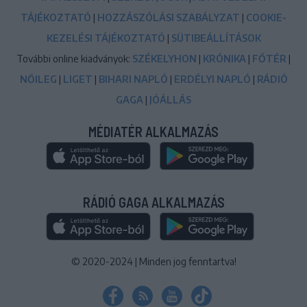
TÁJÉKOZTATÓ
|
HOZZÁSZÓLÁSI SZABÁLYZAT
|
COOKIE-
KEZELÉSI TÁJÉKOZTATÓ
|
SÜTIBEÁLLÍTÁSOK
További online kiadványok:
SZÉKELYHON
|
KRÓNIKA
|
FŐTÉR
|
NŐILEG
|
LIGET
|
BIHARI NAPLÓ
|
ERDÉLYI NAPLÓ
|
RÁDIÓ
GAGA
|
JÓÁLLÁS
MÉDIATÉR ALKALMAZÁS
RÁDIÓ GAGA ALKALMAZÁS
© 2020-2024
|
Minden jog fenntartva!