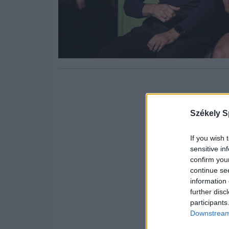
Székely S
If you wish 
sensitive in
confirm you
continue se
information 
further disc
participants
Downstream 