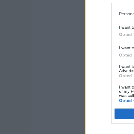
Persona
I want t
Opted 
I want t
Opted 
I want 
Advertis
Opted 
I want t
of my P
was col
Opted 