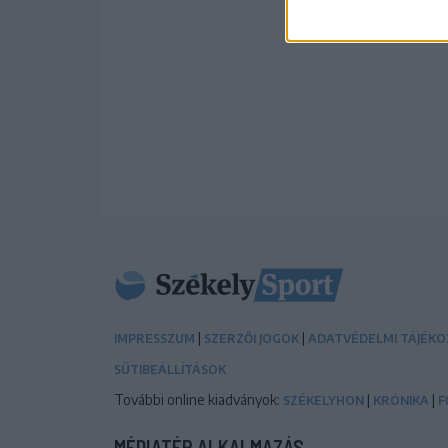
|
|
IMPRESSZUM
SZERZŐI JOGOK
ADATVÉDELMI TÁJÉK
SÜTIBEÁLLÍTÁSOK
További online kiadványok:
|
|
SZÉKELYHON
KRÓNIKA
F
MÉDIATÉR ALKALMAZÁS