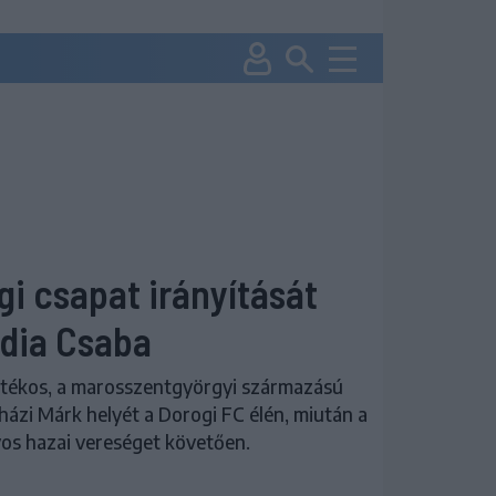
i csapat irányítását
adia Csaba
átékos, a marosszentgyörgyi származású
házi Márk helyét a Dorogi FC élén, miután a
lyos hazai vereséget követően.