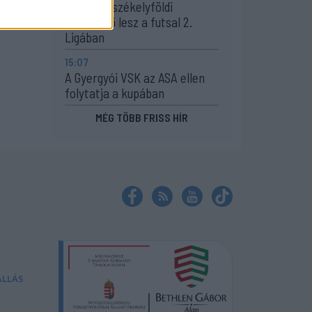
Egyetlen székelyföldi
résztvevő lesz a futsal 2.
Ligában
15:07
A Gyergyói VSK az ASA ellen
folytatja a kupában
MÉG TÖBB FRISS HÍR
ÁLLÁS