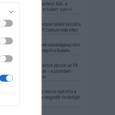
Marosvásárhelyi ASA, a
Steaua sem tudott nyerni
10:41
Kulcsjátékosok nélkül készül a
Farul az FK Csíkszereda ellen
10:24
Aranyérmek sokaságával tért
haza Kőszegről a Godako
09:46
A tengerparton játszik az FK
Csíkszereda – a szombati
sportműsor
23:18
Látványos meccs nyitotta a
Szuperliga negyedik fordulóját
(videóval)
16:43