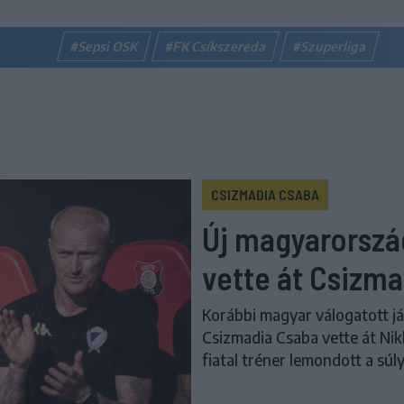
#Sepsi OSK
#FK Csíkszereda
#Szuperliga
CSIZMADIA CSABA
Új magyarország
vette át Csizm
Korábbi magyar válogatott j
Csizmadia Csaba vette át Nik
fiatal tréner lemondott a sú