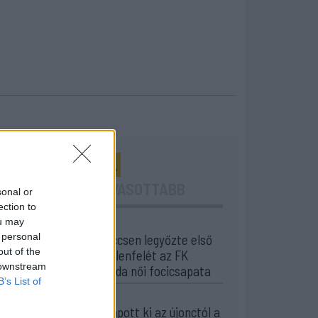
24 ÓRA
LEGOLVASOTTABB
sonal or
ection to
ou may
14:55
 personal
Tesztmeccsen legyőzte első
out of the
bajnoki ellenfelét az FK
 downstream
Csíkszereda női focicsapata
B’s List of
13:16
Otthon kapott ki az újonctól a