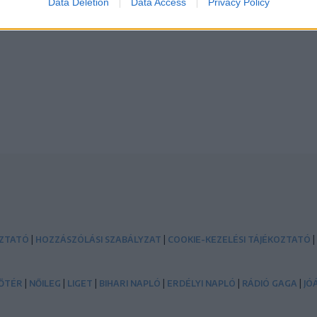
Data Deletion
Data Access
Privacy Policy
|
|
|
OZTATÓ
HOZZÁSZÓLÁSI SZABÁLYZAT
COOKIE-KEZELÉSI TÁJÉKOZTATÓ
|
|
|
|
|
|
ŐTÉR
NŐILEG
LIGET
BIHARI NAPLÓ
ERDÉLYI NAPLÓ
RÁDIÓ GAGA
JÓ