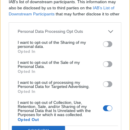
IAB’s list of downstream participants. This information may
also be disclosed by us to third parties on the
IAB’s List of
Downstream Participants
that may further disclose it to other
Korábbi cikkek betöltése
third parties.
24 ÓRA
LEGOLVASOTTABB
Personal Data Processing Opt Outs
I want to opt-out of the Sharing of my
23:30
personal data.
Corbu bombagólja döntött, előnyből várja a
Opted In
visszavágót a Ferencváros
I want to opt-out of the Sale of my
Personal Data.
21:08
Opted In
Drámai meccsen, a hosszabbításban búcsúzott a
kupától a Kézdivásárhelyi SE
I want to opt-out of processing my
Personal Data for Targeted Advertising.
20:34
Opted In
Könnyed győzelemmel jutott tovább a Gyergyói VSK
I want to opt-out of Collection, Use,
a Román Kupában
Retention, Sale, and/or Sharing of my
Personal Data that Is Unrelated with the
19:55
Purposes for which it was collected.
Minden csapat visszaíratkozott, alig változik az
Opted Out
Udvarhely körzeti focibajnokság összetétele