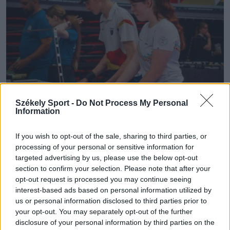
Székely Sport -
Do Not Process My Personal
Information
ASZTALIFOCI
If you wish to opt-out of the sale, sharing to third parties, or
Világszintre kapcsoltak a csíki csocsósok
processing of your personal or sensitive information for
targeted advertising by us, please use the below opt-out
section to confirm your selection. Please note that after your
Hat székelyföldi sportoló – a Csíki Csocsó Klub
opt-out request is processed you may continue seeing
versenyzői – képviselték Romániát a június 23–29.
interest-based ads based on personal information utilized by
között, Spanyolországban megrendezett asztalifoci-
us or personal information disclosed to third parties prior to
világbajnokságon, ahol főleg az utánpótlás-
your opt-out. You may separately opt-out of the further
disclosure of your personal information by third parties on the
kategóriában emelkedtek ki a Hargita megyeiek.