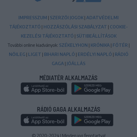
IMPRESSZUM
|
SZERZŐI JOGOK
|
ADATVÉDELMI
TÁJÉKOZTATÓ
|
HOZZÁSZÓLÁSI SZABÁLYZAT
|
COOKIE-
KEZELÉSI TÁJÉKOZTATÓ
|
SÜTIBEÁLLÍTÁSOK
További online kiadványok:
SZÉKELYHON
|
KRÓNIKA
|
FŐTÉR
|
NŐILEG
|
LIGET
|
BIHARI NAPLÓ
|
ERDÉLYI NAPLÓ
|
RÁDIÓ
GAGA
|
JÓÁLLÁS
MÉDIATÉR ALKALMAZÁS
RÁDIÓ GAGA ALKALMAZÁS
© 2020-2024
|
Minden jog fenntartva!