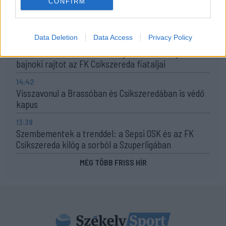
CONFIRM
19:16
Kezdési időpontot kapott a székely derbi
Data Deletion
Data Access
Privacy Policy
15:50
Intenzív felkészülés után magabiztosan várják a
bajnoki rajtot az FK Csíkszereda fiataljai
14:42
Visszavonul a Brassóban és Csíkszeredában is védő
kapus
13:39
Szembementek a trenddel: a Sepsi OSK és az FK
Csíkszereda kilóg a sorból a Szuperligában
MÉG TÖBB FRISS HÍR