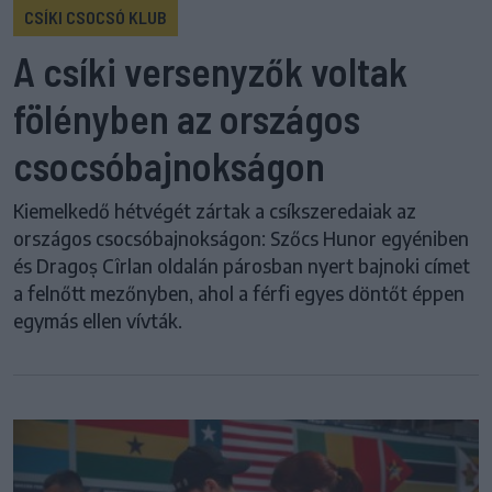
CSÍKI CSOCSÓ KLUB
A csíki versenyzők voltak
fölényben az országos
csocsóbajnokságon
Kiemelkedő hétvégét zártak a csíkszeredaiak az
országos csocsóbajnokságon: Szőcs Hunor egyéniben
és Dragoș Cîrlan oldalán párosban nyert bajnoki címet
a felnőtt mezőnyben, ahol a férfi egyes döntőt éppen
egymás ellen vívták.