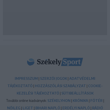
IMPRESSZUM
|
SZERZŐI JOGOK
|
ADATVÉDELMI
TÁJÉKOZTATÓ
|
HOZZÁSZÓLÁSI SZABÁLYZAT
|
COOKIE-
KEZELÉSI TÁJÉKOZTATÓ
|
SÜTIBEÁLLÍTÁSOK
További online kiadványok:
SZÉKELYHON
|
KRÓNIKA
|
FŐTÉR
|
NŐILEG
|
LIGET
|
BIHARI NAPLÓ
|
ERDÉLYI NAPLÓ
|
RÁDIÓ