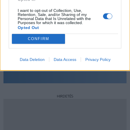
fordulójában?
I want to opt-out of Collection, Use,
Az FK Csíkszereda otthon tartja mindhárom pontot
Retention, Sale, and/or Sharing of my
Personal Data that Is Unrelated with the
Purposes for which it was collected.
A Sepsi OSK idegenben diadalmaskodik
Opted Out
Egyik sem, döntetlennel zárul a párharcuk
CONFIRM
SZAVAZOK
Data Deletion
Data Access
Privacy Policy
Szavazás eredménye
HIRDETÉS