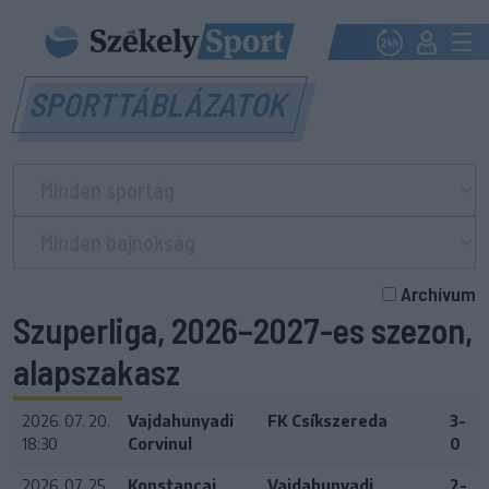
SPORTTÁBLÁZATOK
Archívum
Szuperliga, 2026–2027-es szezon,
alapszakasz
2026. 07. 20.
Vajdahunyadi
FK Csíkszereda
3-
18:30
Corvinul
0
2026. 07. 25.
Konstancai
Vajdahunyadi
2-