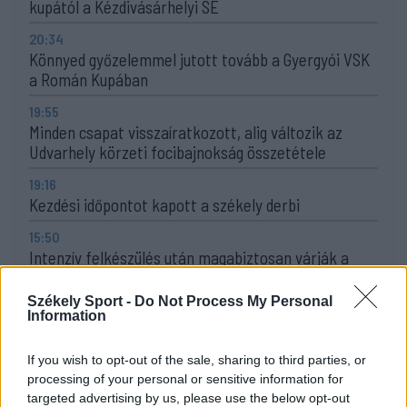
kupától a Kézdivásárhelyi SE
20:34
Könnyed győzelemmel jutott tovább a Gyergyói VSK
a Román Kupában
19:55
Minden csapat visszaíratkozott, alig változik az
Udvarhely körzeti focibajnokság összetétele
19:16
Kezdési időpontot kapott a székely derbi
15:50
Intenzív felkészülés után magabiztosan várják a
bajnoki rajtot az FK Csíkszereda fiataljai
Székely Sport -
Do Not Process My Personal
14:42
Information
Visszavonul a Brassóban és Csíkszeredában is védő
kapus
If you wish to opt-out of the sale, sharing to third parties, or
processing of your personal or sensitive information for
13:39
targeted advertising by us, please use the below opt-out
Szembementek a trenddel: a Sepsi OSK és az FK