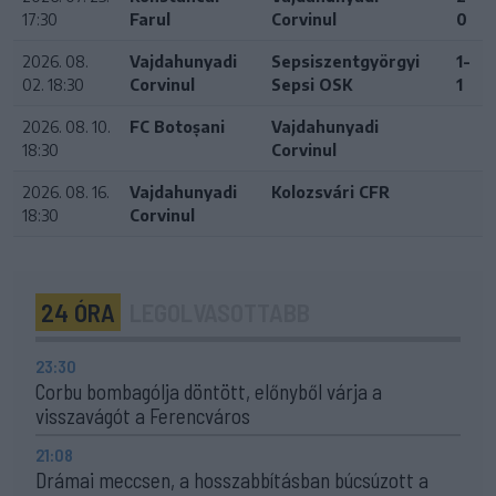
17:30
Farul
Corvinul
0
2026. 08.
Vajdahunyadi
Sepsiszentgyörgyi
1-
02. 18:30
Corvinul
Sepsi OSK
1
2026. 08. 10.
FC Botoșani
Vajdahunyadi
18:30
Corvinul
2026. 08. 16.
Vajdahunyadi
Kolozsvári CFR
18:30
Corvinul
24 ÓRA
LEGOLVASOTTABB
23:30
Corbu bombagólja döntött, előnyből várja a
visszavágót a Ferencváros
21:08
Drámai meccsen, a hosszabbításban búcsúzott a