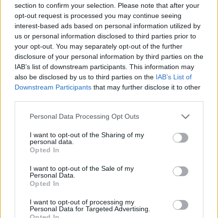
section to confirm your selection. Please note that after your
Csíkszereda kilóg a sorból a Szuperligában
opt-out request is processed you may continue seeing
MÉG TÖBB FRISS HÍR
interest-based ads based on personal information utilized by
us or personal information disclosed to third parties prior to
your opt-out. You may separately opt-out of the further
disclosure of your personal information by third parties on the
IAB’s list of downstream participants. This information may
also be disclosed by us to third parties on the
IAB’s List of
Downstream Participants
that may further disclose it to other
third parties.
Personal Data Processing Opt Outs
I want to opt-out of the Sharing of my
personal data.
SZAVAZÓGÉP
Opted In
I want to opt-out of the Sale of my
Personal Data.
Opted In
Melyik csapat nyeri a székely
rangadót a Szuperliga 5.
I want to opt-out of processing my
Personal Data for Targeted Advertising.
Opted In