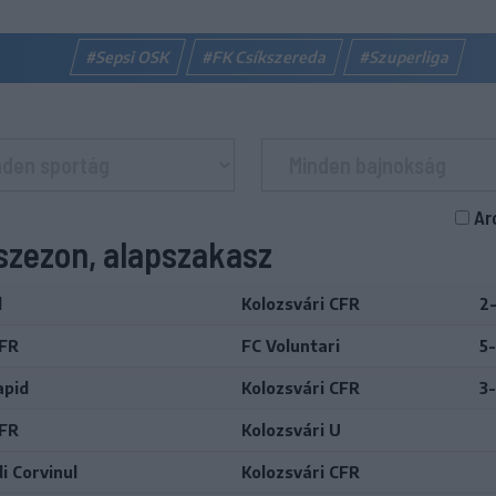
#Sepsi OSK
#FK Csíkszereda
#Szuperliga
Ar
szezon, alapszakasz
l
Kolozsvári CFR
2-
CFR
FC Voluntari
5
apid
Kolozsvári CFR
3-
CFR
Kolozsvári U
i Corvinul
Kolozsvári CFR