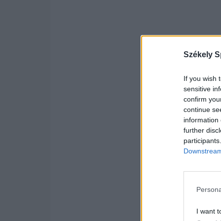
Székely S
If you wish 
sensitive in
confirm you
continue se
information 
further disc
participants
Downstream 
Persona
I want t