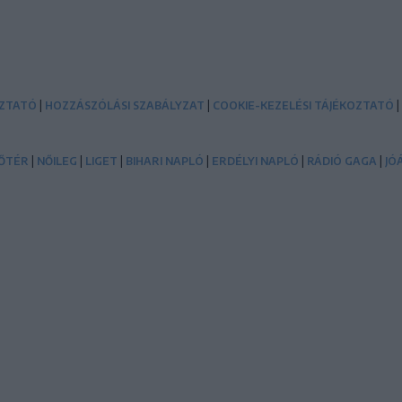
|
|
|
OZTATÓ
HOZZÁSZÓLÁSI SZABÁLYZAT
COOKIE-KEZELÉSI TÁJÉKOZTATÓ
|
|
|
|
|
|
ŐTÉR
NŐILEG
LIGET
BIHARI NAPLÓ
ERDÉLYI NAPLÓ
RÁDIÓ GAGA
JÓ