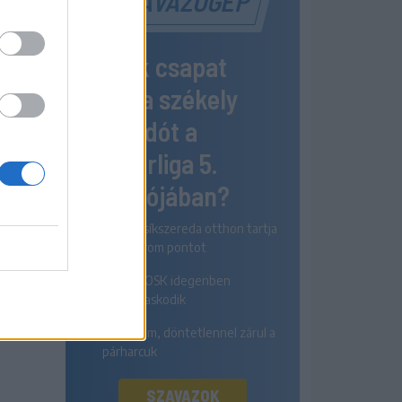
SZAVAZÓGÉP
Melyik csapat
nyeri a székely
rangadót a
Szuperliga 5.
fordulójában?
Az FK Csíkszereda otthon tartja
mindhárom pontot
A Sepsi OSK idegenben
diadalmaskodik
Egyik sem, döntetlennel zárul a
párharcuk
SZAVAZOK