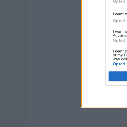
Opted 
I want t
Opted 
I want 
Advertis
Opted 
I want t
of my P
was col
Opted 