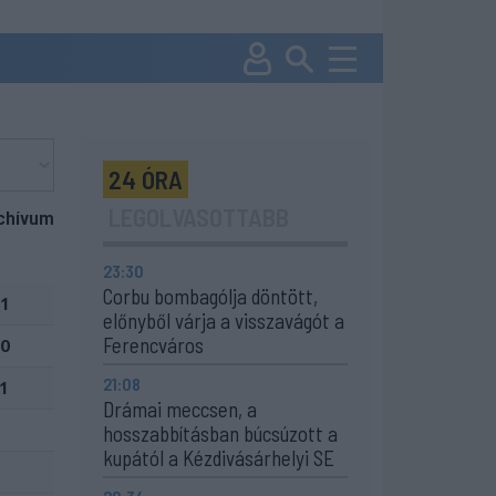
24 ÓRA
LEGOLVASOTTABB
chívum
23:30
Corbu bombagólja döntött,
1
előnyből várja a visszavágót a
Ferencváros
-0
21:08
1
Drámai meccsen, a
hosszabbításban búcsúzott a
kupától a Kézdivásárhelyi SE