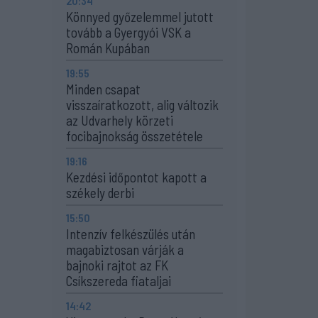
20:34
Könnyed győzelemmel jutott
tovább a Gyergyói VSK a
Román Kupában
19:55
Minden csapat
visszaíratkozott, alig változik
az Udvarhely körzeti
focibajnokság összetétele
19:16
Kezdési időpontot kapott a
székely derbi
15:50
Intenzív felkészülés után
magabiztosan várják a
bajnoki rajtot az FK
Csíkszereda fiataljai
14:42