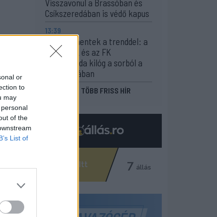
Visszavonul a Brassóban és
Csíkszeredában is védő kapus
13:39
Szembementek a trenddel: a
Sepsi OSK és az FK
Csíkszereda kilóg a sorból a
Szuperligában
sonal or
ection to
MÉG TÖBB FRISS HÍR
ou may
 personal
out of the
 downstream
B’s List of