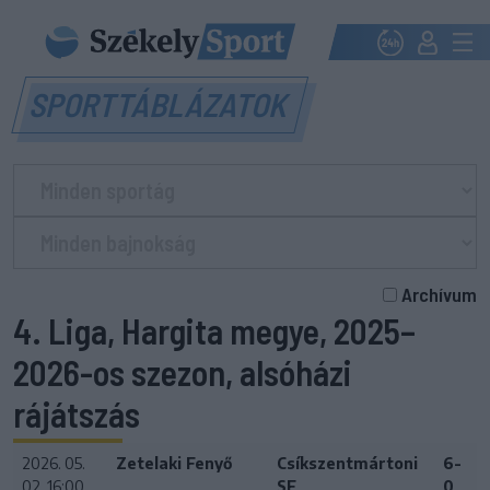
SPORTTÁBLÁZATOK
Archívum
4. Liga, Hargita megye, 2025–
2026-os szezon, alsóházi
rájátszás
2026. 05.
Zetelaki Fenyő
Csíkszentmártoni
6-
02. 16:00
SE
0