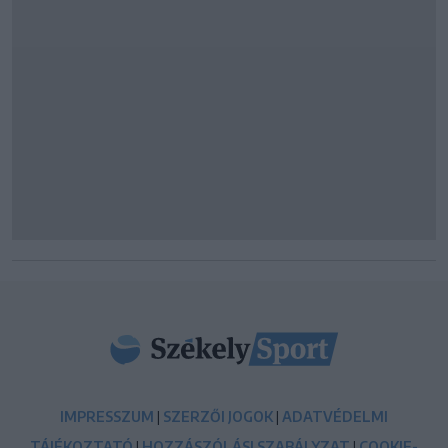
IMPRESSZUM
|
SZERZŐI JOGOK
|
ADATVÉDELMI
TÁJÉKOZTATÓ
|
HOZZÁSZÓLÁSI SZABÁLYZAT
|
COOKIE-