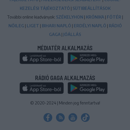
KEZELÉSI TÁJÉKOZTATÓ
|
SÜTIBEÁLLÍTÁSOK
További online kiadványok:
SZÉKELYHON
|
KRÓNIKA
|
FŐTÉR
|
NŐILEG
|
LIGET
|
BIHARI NAPLÓ
|
ERDÉLYI NAPLÓ
|
RÁDIÓ
GAGA
|
JÓÁLLÁS
MÉDIATÉR ALKALMAZÁS
RÁDIÓ GAGA ALKALMAZÁS
© 2020-2024
|
Minden jog fenntartva!