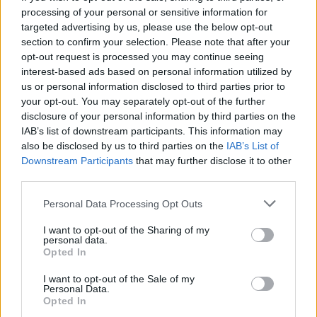
Otthon kapott ki az újonctól a Marosvásárhelyi ASA,
processing of your personal or sensitive information for
a Steaua sem tudott nyerni
targeted advertising by us, please use the below opt-out
section to confirm your selection. Please note that after your
10:41
opt-out request is processed you may continue seeing
Kulcsjátékosok nélkül készül a Farul az FK
interest-based ads based on personal information utilized by
Csíkszereda ellen
us or personal information disclosed to third parties prior to
your opt-out. You may separately opt-out of the further
MÉG TÖBB FRISS HÍR
disclosure of your personal information by third parties on the
IAB’s list of downstream participants. This information may
also be disclosed by us to third parties on the
IAB’s List of
Downstream Participants
that may further disclose it to other
third parties.
Personal Data Processing Opt Outs
I want to opt-out of the Sharing of my
personal data.
Opted In
I want to opt-out of the Sale of my
SZAVAZÓGÉP
Personal Data.
Opted In