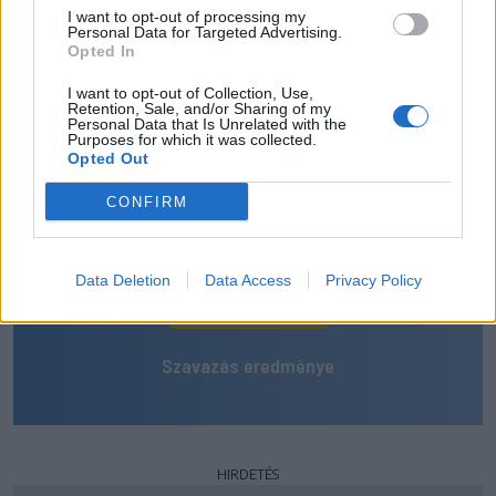
I want to opt-out of processing my
Melyik csapat nyeri a székely
Personal Data for Targeted Advertising.
Opted In
rangadót a Szuperliga 5.
I want to opt-out of Collection, Use,
Retention, Sale, and/or Sharing of my
fordulójában?
Personal Data that Is Unrelated with the
Purposes for which it was collected.
Opted Out
Az FK Csíkszereda otthon tartja mindhárom pontot
CONFIRM
A Sepsi OSK idegenben diadalmaskodik
Egyik sem, döntetlennel zárul a párharcuk
Data Deletion
Data Access
Privacy Policy
SZAVAZOK
Szavazás eredménye
HIRDETÉS