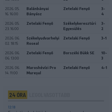
2026. 05.
Balánbányai
Zetelaki Fenyő
3-
16. 16:00
Bányász
4
2026. 05.
Zetelaki Fenyő
Székelykeresztúri
3-
23. 16:00
Egyesülés
2
2026. 06.
Székelyudvarhelyi
Zetelaki Fenyő
3-1
02. 18:15
Roseal
2026. 06.
Zetelaki Fenyő
Borszéki Bükk SE
10-
06. 13:00
3
2026. 06.
Maroshévízi Pro
Zetelaki Fenyő
4-1
14. 11:00
Mureșul
24 ÓRA
LEGOLVASOTTABB
12:18