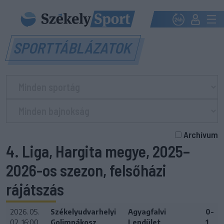
SPORTTÁBLÁZATOK
Archívum
4. Liga, Hargita megye, 2025–
2026-os szezon, felsőházi
rájátszás
2026. 05.
Székelyudvarhelyi
Agyagfalvi
0-
02. 16:00
Golimpákosz
Lendület
1