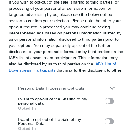
If you wish to opt-out of the sale, sharing to third parties, or
23:30
processing of your personal or sensitive information for
Corbu bombagólja döntött, előnyből várja a
targeted advertising by us, please use the below opt-out
visszavágót a Ferencváros
section to confirm your selection. Please note that after your
21:08
opt-out request is processed you may continue seeing
Drámai meccsen, a hosszabbításban búcsúzott a
interest-based ads based on personal information utilized by
us or personal information disclosed to third parties prior to
kupától a Kézdivásárhelyi SE
your opt-out. You may separately opt-out of the further
MÉG TÖBB FRISS HÍR
disclosure of your personal information by third parties on the
IAB’s list of downstream participants. This information may
also be disclosed by us to third parties on the
IAB’s List of
Downstream Participants
that may further disclose it to other
third parties.
Personal Data Processing Opt Outs
I want to opt-out of the Sharing of my
personal data.
Opted In
I want to opt-out of the Sale of my
Personal Data.
SZAVAZÓGÉP
Opted In