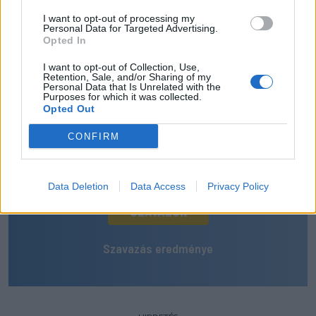
I want to opt-out of processing my
Personal Data for Targeted Advertising.
Melyik csapat nyeri a székely
Opted In
rangadót a Szuperliga 5.
I want to opt-out of Collection, Use,
Retention, Sale, and/or Sharing of my
fordulójában?
Personal Data that Is Unrelated with the
Purposes for which it was collected.
Opted Out
Az FK Csíkszereda otthon tartja mindhárom pontot
CONFIRM
A Sepsi OSK idegenben diadalmaskodik
Egyik sem, döntetlennel zárul a párharcuk
Data Deletion
Data Access
Privacy Policy
SZAVAZOK
Szavazás eredménye