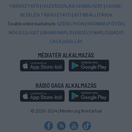
TÁJÉKOZTATÓ
|
HOZZÁSZÓLÁSI SZABÁLYZAT
|
COOKIE-
KEZELÉSI TÁJÉKOZTATÓ
|
SÜTIBEÁLLÍTÁSOK
További online kiadványok:
SZÉKELYHON
|
KRÓNIKA
|
FŐTÉR
|
NŐILEG
|
LIGET
|
BIHARI NAPLÓ
|
ERDÉLYI NAPLÓ
|
RÁDIÓ
GAGA
|
JÓÁLLÁS
MÉDIATÉR ALKALMAZÁS
RÁDIÓ GAGA ALKALMAZÁS
© 2020-2024
|
Minden jog fenntartva!