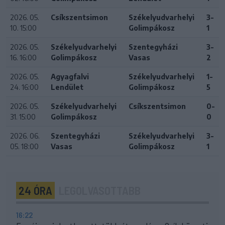
2026. 05.
Csíkszentsimon
Székelyudvarhelyi
3-
10. 15:00
Golimpákosz
1
2026. 05.
Székelyudvarhelyi
Szentegyházi
3-
16. 16:00
Golimpákosz
Vasas
2
2026. 05.
Agyagfalvi
Székelyudvarhelyi
1-
24. 16:00
Lendület
Golimpákosz
5
2026. 05.
Székelyudvarhelyi
Csíkszentsimon
0-
31. 15:00
Golimpákosz
0
2026. 06.
Szentegyházi
Székelyudvarhelyi
3-
05. 18:00
Vasas
Golimpákosz
1
24 ÓRA
LEGOLVASOTTABB
16:22