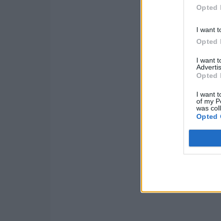
Opted 
I want t
Opted 
I want 
Advertis
Opted 
I want t
of my P
was col
Opted 