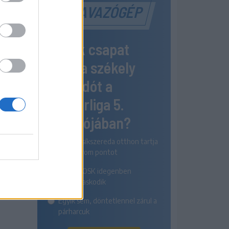
SZAVAZÓGÉP
Melyik csapat
nyeri a székely
rangadót a
Szuperliga 5.
fordulójában?
Az FK Csíkszereda otthon tartja
mindhárom pontot
A Sepsi OSK idegenben
diadalmaskodik
Egyik sem, döntetlennel zárul a
párharcuk