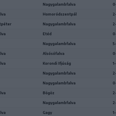
Nagygalambfalva
0
lva
Homoródszentpál
2
tpéter
Nagygalambfalva
2
lva
Etéd
0
Nagygalambfalva
5
lva
Alsósófalva
0
lva
Korondi Ifjúság
1
Nagygalambfalva
2
Nagygalambfalva
0
lva
Bögöz
2
Nagygalambfalva
2
lva
Gagy
1