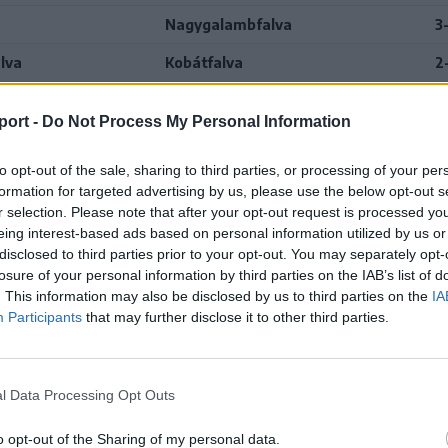
Nagygalambfalva
3
lva
Kobátfalva
2
pál
Nagygalambfalva
2
port -
Do Not Process My Personal Information
lva
Homoródszentpéter
5
to opt-out of the sale, sharing to third parties, or processing of your per
Nagygalambfalva
0
formation for targeted advertising by us, please use the below opt-out s
r selection. Please note that after your opt-out request is processed y
lva
Kápolnás
1-
eing interest-based ads based on personal information utilized by us or
Nagygalambfalva
4
disclosed to third parties prior to your opt-out. You may separately opt-
losure of your personal information by third parties on the IAB’s list of
g
Nagygalambfalva
6
. This information may also be disclosed by us to third parties on the
IA
Participants
that may further disclose it to other third parties.
lva
Siménfalva
3
l Data Processing Opt Outs
o opt-out of the Sharing of my personal data.