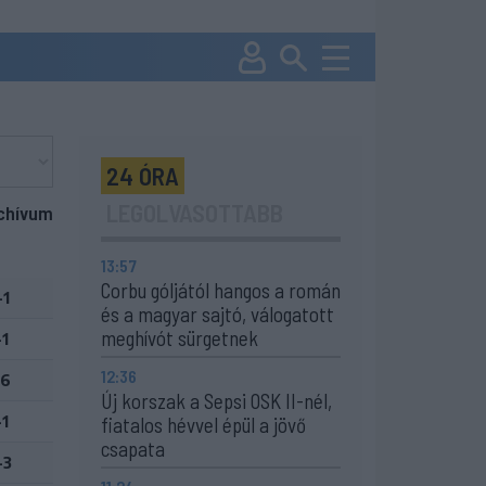
24 ÓRA
LEGOLVASOTTABB
chívum
13:57
Corbu góljától hangos a román
-1
és a magyar sajtó, válogatott
meghívót sürgetnek
-1
12:36
-6
Új korszak a Sepsi OSK II-nél,
-1
fiatalos hévvel épül a jövő
csapata
-3