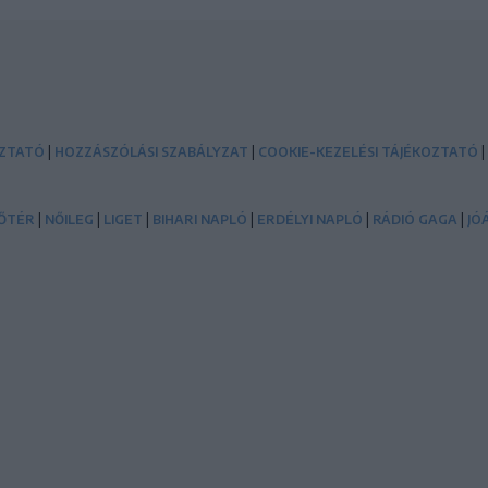
|
|
|
OZTATÓ
HOZZÁSZÓLÁSI SZABÁLYZAT
COOKIE-KEZELÉSI TÁJÉKOZTATÓ
|
|
|
|
|
|
ŐTÉR
NŐILEG
LIGET
BIHARI NAPLÓ
ERDÉLYI NAPLÓ
RÁDIÓ GAGA
JÓ