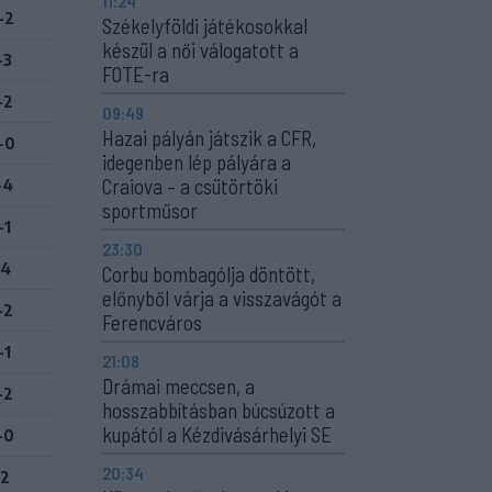
11:24
-2
Székelyföldi játékosokkal
készül a női válogatott a
-3
FOTE-ra
-2
09:49
Hazai pályán játszik a CFR,
-0
idegenben lép pályára a
Craiova – a csütörtöki
-4
sportműsor
-1
23:30
-4
Corbu bombagólja döntött,
előnyből várja a visszavágót a
-2
Ferencváros
-1
21:08
Drámai meccsen, a
-2
hosszabbításban búcsúzott a
kupától a Kézdivásárhelyi SE
-0
20:34
-2