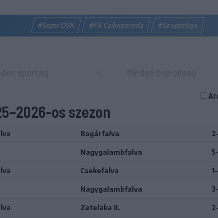
#Sepsi OSK
#FK Csíkszereda
#Szuperliga
Ar
025–2026-os szezon
lva
Bogárfalva
2
Nagygalambfalva
5
lva
Csekefalva
1
Nagygalambfalva
3
lva
Zetelaka II.
2