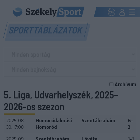
SPORTTÁBLÁZATOK
Archívum
5. Liga, Udvarhelyszék, 2025–
2026-os szezon
2025. 08.
Homoródalmási
Szentábrahám
6-
30. 17:00
Homoród
2
2025. 09.
Szentábrahám
Lövéte
1-1