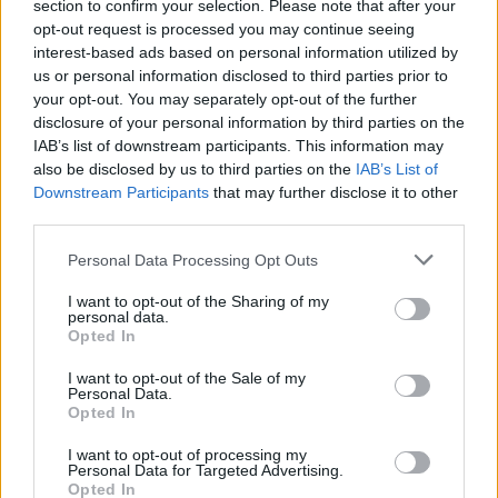
section to confirm your selection. Please note that after your
opt-out request is processed you may continue seeing
17:43
interest-based ads based on personal information utilized by
Két FK-játékos kapott meghívót a válogatottba
us or personal information disclosed to third parties prior to
16:22
your opt-out. You may separately opt-out of the further
Egy újonc jelentkezett, több átsorolás a Csík körzeti
disclosure of your personal information by third parties on the
IAB’s list of downstream participants. This information may
focibajnokság új idényében
also be disclosed by us to third parties on the
IAB’s List of
14:52
Downstream Participants
that may further disclose it to other
Nem kell senkinek állnia, idegenbeli meccsekkel
third parties.
indítja a kézibajnokságot a Marosvásárhelyi VSK
Personal Data Processing Opt Outs
13:57
Corbu góljától hangos a román és a magyar sajtó,
I want to opt-out of the Sharing of my
personal data.
válogatott meghívót sürgetnek
Opted In
12:36
I want to opt-out of the Sale of my
Új korszak a Sepsi OSK II-nél, fiatalos hévvel épül a
Personal Data.
jövő csapata
Opted In
11:24
I want to opt-out of processing my
Personal Data for Targeted Advertising.
Székelyföldi játékosokkal készül a női válogatott a
Opted In