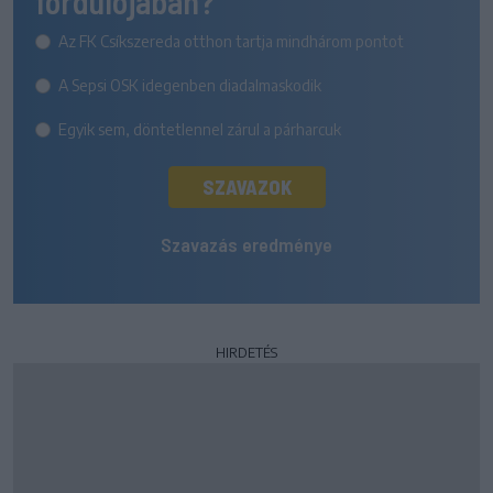
fordulójában?
Az FK Csíkszereda otthon tartja mindhárom pontot
A Sepsi OSK idegenben diadalmaskodik
Egyik sem, döntetlennel zárul a párharcuk
SZAVAZOK
Szavazás eredménye
HIRDETÉS