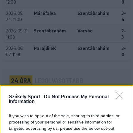
12:00
0
2026. 05.
Máréfalva
Szentábrahám
3-
24. 11:00
4
2026. 05. 31.
Szentábrahám
Varság
2-
11:00
3
2026. 06.
Parajdi SK
Szentábrahám
3-
07. 11:00
0
24 ÓRA
LEGOLVASOTTABB
21:58
Székely Sport -
Do Not Process My Personal
Nagy pofonba szaladt belé a Kolozsvári CFR,
Information
kikapott a Győr és a Loki is
If you wish to opt-out of the sale, sharing to third parties, or
20:17
processing of your personal or sensitive information for
Idegenben vezetett, a pihenő után visszavett az U
targeted advertising by us, please use the below opt-out
Craiova az EL-selejtezőn