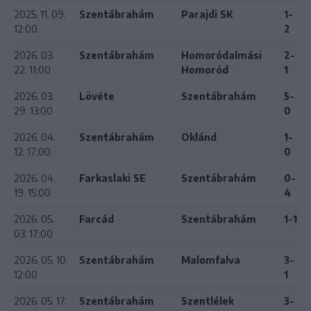
2025. 11. 09.
Szentábrahám
Parajdi SK
1-
12:00
2
2026. 03.
Szentábrahám
Homoródalmási
2-
22. 11:00
Homoród
1
2026. 03.
Lövéte
Szentábrahám
5-
29. 13:00
0
2026. 04.
Szentábrahám
Oklánd
1-
12. 17:00
0
2026. 04.
Farkaslaki SE
Szentábrahám
0-
19. 15:00
4
2026. 05.
Farcád
Szentábrahám
1-1
03. 17:00
2026. 05. 10.
Szentábrahám
Malomfalva
3-
12:00
1
2026. 05. 17.
Szentábrahám
Szentlélek
3-