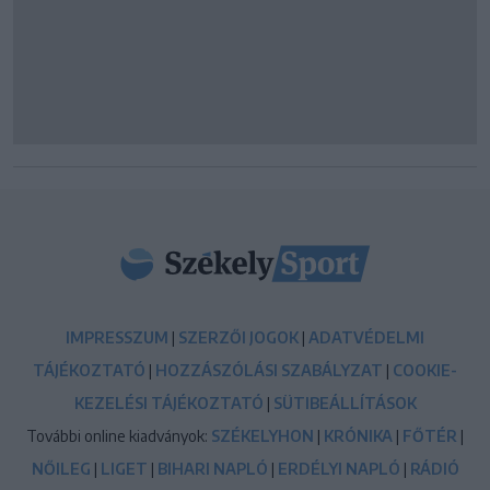
IMPRESSZUM
|
SZERZŐI JOGOK
|
ADATVÉDELMI
TÁJÉKOZTATÓ
|
HOZZÁSZÓLÁSI SZABÁLYZAT
|
COOKIE-
KEZELÉSI TÁJÉKOZTATÓ
|
SÜTIBEÁLLÍTÁSOK
További online kiadványok:
SZÉKELYHON
|
KRÓNIKA
|
FŐTÉR
|
NŐILEG
|
LIGET
|
BIHARI NAPLÓ
|
ERDÉLYI NAPLÓ
|
RÁDIÓ