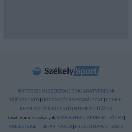
IMPRESSZUM
|
SZERZŐI JOGOK
|
ADATVÉDELMI
TÁJÉKOZTATÓ
|
HOZZÁSZÓLÁSI SZABÁLYZAT
|
COOKIE-
KEZELÉSI TÁJÉKOZTATÓ
|
SÜTIBEÁLLÍTÁSOK
További online kiadványok:
SZÉKELYHON
|
KRÓNIKA
|
FŐTÉR
|
NŐILEG
|
LIGET
|
BIHARI NAPLÓ
|
ERDÉLYI NAPLÓ
|
RÁDIÓ