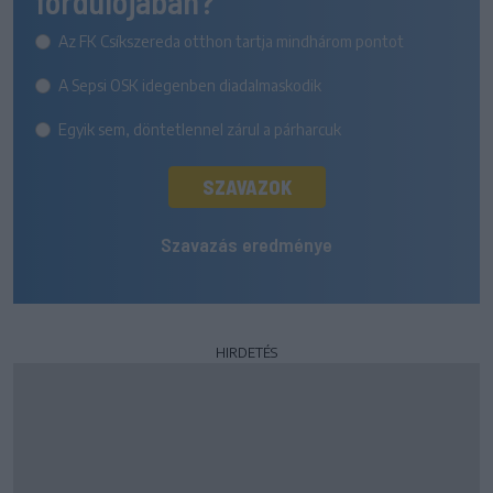
fordulójában?
Az FK Csíkszereda otthon tartja mindhárom pontot
A Sepsi OSK idegenben diadalmaskodik
Egyik sem, döntetlennel zárul a párharcuk
SZAVAZOK
Szavazás eredménye
HIRDETÉS