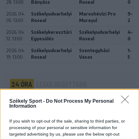
28. 13:00
Bányász
Roseal
0
2026. 04.
Székelyudvarhelyi
Maroshévízi Pro
9-
05. 13:00
Roseal
Mureșul
2
2026. 04.
Székelykeresztúri
Székelyudvarhelyi
4-
12. 13:00
Egyesülés
Roseal
0
2026. 04.
Székelyudvarhelyi
Szentegyházi
1-
19. 13:00
Roseal
Vasas
5
24 ÓRA
LEGOLVASOTTABB
21:58
Székely Sport -
Do Not Process My Personal
Nagy pofonba szaladt belé a Kolozsvári CFR,
Information
kikapott a Győr és a Loki is
If you wish to opt-out of the sale, sharing to third parties, or
20:17
processing of your personal or sensitive information for
Idegenben vezetett, a pihenő után visszavett az U
targeted advertising by us, please use the below opt-out
Craiova az EL-selejtezőn