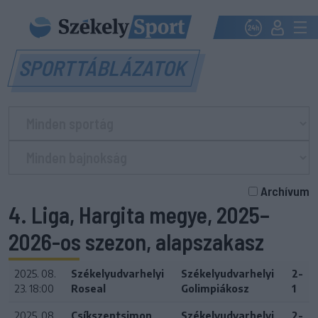
SPORTTÁBLÁZATOK
Archívum
4. Liga, Hargita megye, 2025–
2026-os szezon, alapszakasz
2025. 08.
Székelyudvarhelyi
Székelyudvarhelyi
2-
23. 18:00
Roseal
Golimpiákosz
1
2025. 08.
Csíkszentsimon
Székelyudvarhelyi
2-