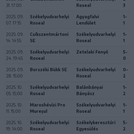
31. 17:00
Roseal
3
2025. 09.
Székelyudvarhelyi
Agyagfalvi
1-
07. 17:15
Roseal
Lendület
1
2025. 09.
Csíkszentmártoni
Székelyudvarhelyi
1-
14. 14:55
SE
Roseal
1
2025. 09.
Székelyudvarhelyi
Zetelaki Fenyő
5-
24. 19:45
Roseal
0
2025. 09.
Borszéki Bükk SE
Székelyudvarhelyi
0-
28. 15:00
Roseal
2
2025. 10.
Székelyudvarhelyi
Balánbányai
1-
05. 15:00
Roseal
Bányász
2
2025. 10.
Maroshévízi Pro
Székelyudvarhelyi
1-
11. 15:00
Mureșul
Roseal
1
2025. 10.
Székelyudvarhelyi
Székelykeresztúri
5-
19. 14:00
Roseal
Egyesülés
2