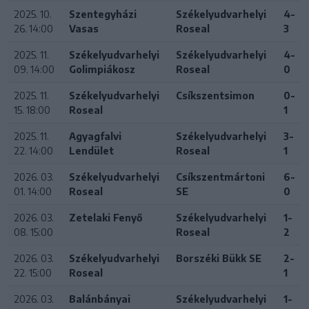
2025. 10.
Szentegyházi
Székelyudvarhelyi
4-
26. 14:00
Vasas
Roseal
3
2025. 11.
Székelyudvarhelyi
Székelyudvarhelyi
4-
09. 14:00
Golimpiákosz
Roseal
0
2025. 11.
Székelyudvarhelyi
Csíkszentsimon
0-
15. 18:00
Roseal
1
2025. 11.
Agyagfalvi
Székelyudvarhelyi
3-
22. 14:00
Lendület
Roseal
1
2026. 03.
Székelyudvarhelyi
Csíkszentmártoni
6-
01. 14:00
Roseal
SE
0
2026. 03.
Zetelaki Fenyő
Székelyudvarhelyi
1-
08. 15:00
Roseal
2
2026. 03.
Székelyudvarhelyi
Borszéki Bükk SE
2-
22. 15:00
Roseal
1
2026. 03.
Balánbányai
Székelyudvarhelyi
1-