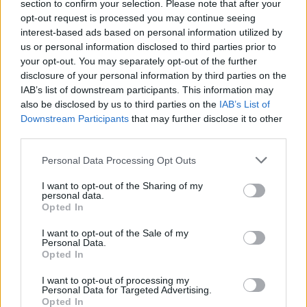
section to confirm your selection. Please note that after your
opt-out request is processed you may continue seeing
17:43
interest-based ads based on personal information utilized by
Két FK-játékos kapott meghívót a válogatottba
us or personal information disclosed to third parties prior to
16:22
your opt-out. You may separately opt-out of the further
Egy újonc jelentkezett, több átsorolás a Csík körzeti
disclosure of your personal information by third parties on the
IAB’s list of downstream participants. This information may
focibajnokság új idényében
also be disclosed by us to third parties on the
IAB’s List of
14:52
Downstream Participants
that may further disclose it to other
Nem kell senkinek állnia, idegenbeli meccsekkel
third parties.
indítja a kézibajnokságot a Marosvásárhelyi VSK
Personal Data Processing Opt Outs
13:57
Corbu góljától hangos a román és a magyar sajtó,
I want to opt-out of the Sharing of my
personal data.
válogatott meghívót sürgetnek
Opted In
12:36
I want to opt-out of the Sale of my
Új korszak a Sepsi OSK II-nél, fiatalos hévvel épül a
Personal Data.
jövő csapata
Opted In
11:24
I want to opt-out of processing my
Personal Data for Targeted Advertising.
Székelyföldi játékosokkal készül a női válogatott a
Opted In