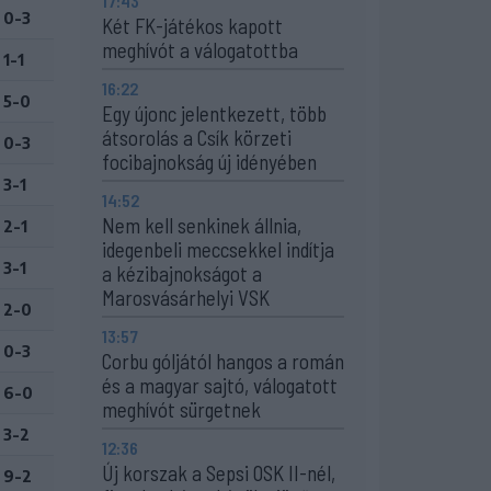
17:43
0-3
Két FK-játékos kapott
meghívót a válogatottba
1-1
16:22
5-0
Egy újonc jelentkezett, több
átsorolás a Csík körzeti
0-3
focibajnokság új idényében
3-1
14:52
Nem kell senkinek állnia,
2-1
idegenbeli meccsekkel indítja
3-1
a kézibajnokságot a
Marosvásárhelyi VSK
2-0
13:57
0-3
Corbu góljától hangos a román
és a magyar sajtó, válogatott
6-0
meghívót sürgetnek
3-2
12:36
Új korszak a Sepsi OSK II-nél,
9-2