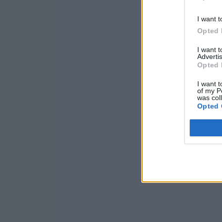
I want t
Opted 
I want 
Advertis
Opted 
I want t
of my P
was col
Opted 