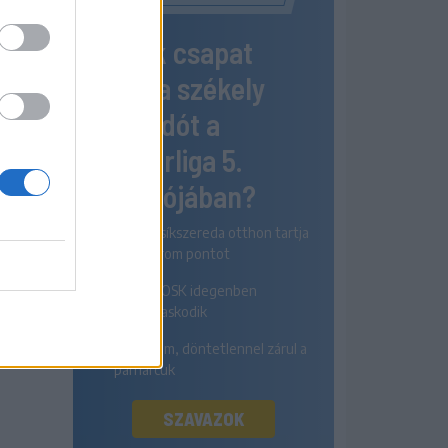
Melyik csapat
nyeri a székely
rangadót a
Szuperliga 5.
fordulójában?
Az FK Csíkszereda otthon tartja
mindhárom pontot
A Sepsi OSK idegenben
diadalmaskodik
Egyik sem, döntetlennel zárul a
párharcuk
SZAVAZOK