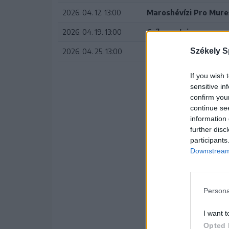
2026. 04. 12. 13:00
Maroshévízi Pro Mure
2026. 04. 19. 13:00
Csíkszentsimon
Székely S
2026. 04. 25. 13:00
Maroshévízi Pro Mure
If you wish 
sensitive in
confirm you
continue se
information 
further disc
participants
Downstream 
Persona
I want t
Opted 