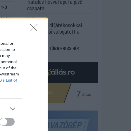
fiatalos hévvel épül a jövő
1-3
csapata
11:24
8-0
Székelyföldi játékosokkal
0-5
készül a női válogatott a
FOTE-ra
sonal or
MÉG TÖBB FRISS HÍR
ection to
ou may
 personal
out of the
 downstream
B’s List of
SZAVAZÓGÉP