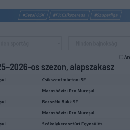
#Sepsi OSK
#FK Csíkszereda
#Szuperliga
Ar
025–2026-os szezon, alapszakasz
șul
Csíkszentmártoni SE
Maroshévízi Pro Mureșul
șul
Borszéki Bükk SE
Maroshévízi Pro Mureșul
șul
Székelykeresztúri Egyesülés