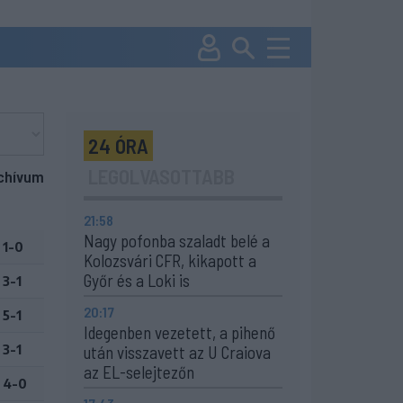
24 ÓRA
LEGOLVASOTTABB
chívum
21:58
Nagy pofonba szaladt belé a
1-0
Kolozsvári CFR, kikapott a
Győr és a Loki is
3-1
20:17
5-1
Idegenben vezetett, a pihenő
3-1
után visszavett az U Craiova
az EL-selejtezőn
4-0