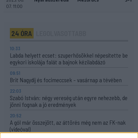
07. 11:00
24 ÓRA
LEGOLVASOTTABB
10:33
Labda helyett ecset: szuperhősökkel népesítette be
egykori iskolája falát a bajnok kézilabdázó
09:51
Brit Nagydíj és focimeccsek – vasárnap a tévében
22:03
Szabó István: négy vereség után egyre nehezebb, de
jönni fognak a jó eredmények
20:52
A gól már összejött, az áttörés még nem az FK-nak
(videóval)