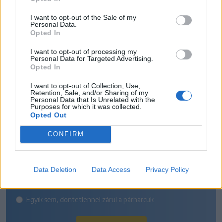
I want to opt-out of the Sale of my
Personal Data.
Opted In
I want to opt-out of processing my
Personal Data for Targeted Advertising.
SZAVAZÓGÉP
Opted In
I want to opt-out of Collection, Use,
Retention, Sale, and/or Sharing of my
Personal Data that Is Unrelated with the
Melyik csapat nyeri a székely
Purposes for which it was collected.
Opted Out
rangadót a Szuperliga 5.
CONFIRM
fordulójában?
Az FK Csíkszereda otthon tartja mindhárom pontot
Data Deletion
Data Access
Privacy Policy
A Sepsi OSK idegenben diadalmaskodik
Egyik sem, döntetlennel zárul a párharcuk