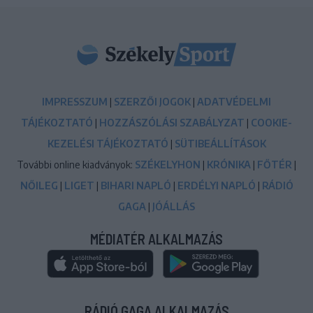
IMPRESSZUM
|
SZERZŐI JOGOK
|
ADATVÉDELMI
TÁJÉKOZTATÓ
|
HOZZÁSZÓLÁSI SZABÁLYZAT
|
COOKIE-
KEZELÉSI TÁJÉKOZTATÓ
|
SÜTIBEÁLLÍTÁSOK
További online kiadványok:
SZÉKELYHON
|
KRÓNIKA
|
FŐTÉR
|
NŐILEG
|
LIGET
|
BIHARI NAPLÓ
|
ERDÉLYI NAPLÓ
|
RÁDIÓ
GAGA
|
JÓÁLLÁS
MÉDIATÉR ALKALMAZÁS
RÁDIÓ GAGA ALKALMAZÁS