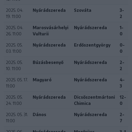
2025. 04.
Nyárádszereda
Szováta
3-
19. 11:00
2
2025. 04.
Marosvásárhelyi
Nyárádszereda
1-
26. 11:00
Vulturii
0
2025. 05.
Nyárádszereda
Erdőszentgyörgy
0-
03. 11:00
0
2025. 05.
Búzásbesenyő
Nyárádszereda
2-
10. 11:00
2
2025. 05. 17.
Magyaró
Nyárádszereda
4-
11:00
3
2025. 05.
Nyárádszereda
Dicsőszentmártoni
12-
24. 11:00
Chimica
0
2025. 05. 31.
Dános
Nyárádszereda
2-
11:00
7
2025. 06.
Nyárádszereda
Mezőrücs
3-1