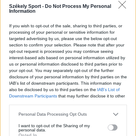
14:55
Székely Sport -
Do Not Process My Personal
Tesztmeccsen legyőzte első bajnoki ellenfelét az FK
Information
Csíkszereda női focicsapata
If you wish to opt-out of the sale, sharing to third parties, or
13:16
processing of your personal or sensitive information for
Otthon kapott ki az újonctól a Marosvásárhelyi ASA,
targeted advertising by us, please use the below opt-out
a Steaua sem tudott nyerni
section to confirm your selection. Please note that after your
10:41
opt-out request is processed you may continue seeing
Kulcsjátékosok nélkül készül a Farul az FK
interest-based ads based on personal information utilized by
Csíkszereda ellen
us or personal information disclosed to third parties prior to
your opt-out. You may separately opt-out of the further
10:24
disclosure of your personal information by third parties on the
Aranyérmek sokaságával tért haza Kőszegről a
IAB’s list of downstream participants. This information may
Godako
also be disclosed by us to third parties on the
IAB’s List of
Downstream Participants
that may further disclose it to other
MÉG TÖBB FRISS HÍR
third parties.
Personal Data Processing Opt Outs
I want to opt-out of the Sharing of my
personal data.
Opted In